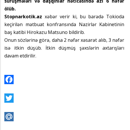
sürüşmələri və daşqınlar nəticəsində azı 6 nəfər
ölüb.
Stopnarkotik.az
xəbər verir ki, bu barədə Tokioda
keçirilən mətbuat konfransında Nazirlər Kabinetinin
baş katibi Hirokazu Matsuno bildirib.
Onun sözlərinə görə, daha 2 nəfər xəsarət alıb, 3 nəfər
isə itkin düşüb. İtkin düşmüş şəxslərin axtarışları
davam etdirilir.
Facebook
Twitter
Mail.Ru