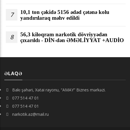
10,1 ton çəkidə 5156 ədəd çətənə kolu
7
yandırılaraq məhv edildi
56,3 kiloqram narkotik dövriyyədən
8
çıxarıldı - DİN-dən ƏMƏLİYYAT +AUDİO
ƏLAQƏ
Bakı şəhəri, Xətai rayonu, “AMAY” Biznes mərkəzi.
077 514 47 01
077 514 47 01
narkotik.az@mail.ru