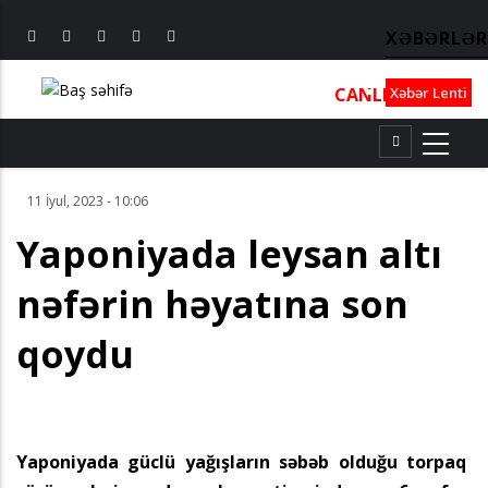
XƏBƏRLƏR
CANLI
┃
TV
┃
FM
Xəbər Lenti
11 İyul, 2023 - 10:06
Yaponiyada leysan altı
nəfərin həyatına son
qoydu
Yaponiyada güclü yağışların səbəb olduğu torpaq