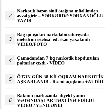
Narkotik bəzən sinif otağına müəllimdən
2
əvvəl girir – SƏRKƏRDƏ SƏRXANOĞLU
YAZIR
Bağ qonşuları narkolaboratoriyada
3
mefedron istehsal edərkən yaxalandı -
VIDEO/FOTO
Çamadandan 7 kq narkotik hopdurulan
4
paltarlar çıxdı - VİDEO
ÖTƏN GÜN 38 KİLOQRAM NARKOTİK
5
AŞKARLANIB - Rəsmi açıqlama +AUDİO
Bakının mərkəzində obyekt yanır:
6
VƏTƏNDAŞLAR TƏXLİYƏ EDİLDİ -
VİDEO / YENİLƏNİB