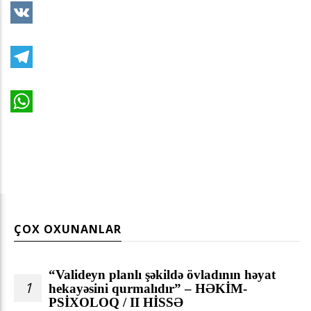
VK
Telegram
WhatsApp
ÇOX OXUNANLAR
“Valideyn planlı şəkildə övladının həyat
1
hekayəsini qurmalıdır” – HƏKİM-
PSİXOLOQ / II HİSSƏ