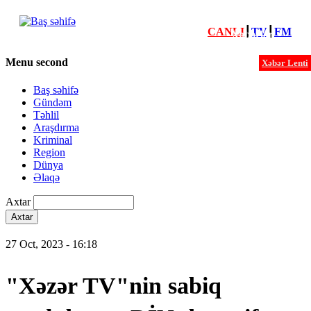
CANLI
┃
TV
┃
FM
Xəbərlər
Menu second
Xəbər Lenti
Baş səhifə
Gündəm
Təhlil
Araşdırma
Kriminal
Region
Dünya
Əlaqə
Axtar
27 Oct, 2023 - 16:18
"Xəzər TV"nin sabiq