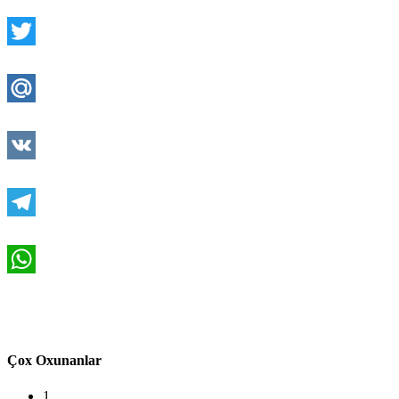
Facebook
Twitter
Mail.Ru
VK
Telegram
WhatsApp
Çox Oxunanlar
1