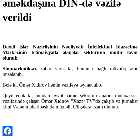
əməkdaşına DİN-də vəzifə
verildi
Daxili İşlər Nazirliyinin Nəqliyyatı İntellektual İdarəetmə
Mərkəzinin İctimaiyyətlə əlaqələr sektoruna müdir təyin
olunub.
Stopnarkotik.az
xəbər verir ki, bununla bağlı müvafiq əmr
imzalanıb.
Belə ki, Ömər Xıdırov həmin vəzifəyə təyinat alıb.
Qeyd edək ki, bundan əvvəl həmin sektorun aparıcı mütəxəssisi
vəzifəsində çalışan Ömər Xıdırov "Xəzər TV"də çalışıb və jurnalist
kimi Vətən müharibəsində müxtəlif bölgələrə ezam olunub.