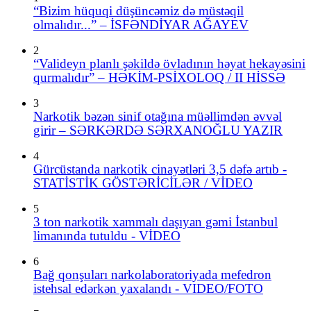
“Bizim hüquqi düşüncəmiz də müstəqil
olmalıdır...” – İSFƏNDİYAR AĞAYEV
2
“Valideyn planlı şəkildə övladının həyat hekayəsini
qurmalıdır” – HƏKİM-PSİXOLOQ / II HİSSƏ
3
Narkotik bəzən sinif otağına müəllimdən əvvəl
girir – SƏRKƏRDƏ SƏRXANOĞLU YAZIR
4
Gürcüstanda narkotik cinayətləri 3,5 dəfə artıb -
STATİSTİK GÖSTƏRİCİLƏR / VİDEO
5
3 ton narkotik xammalı daşıyan gəmi İstanbul
limanında tutuldu - VİDEO
6
Bağ qonşuları narkolaboratoriyada mefedron
istehsal edərkən yaxalandı - VIDEO/FOTO