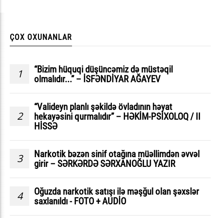
ÇOX OXUNANLAR
“Bizim hüquqi düşüncəmiz də müstəqil
1
olmalıdır...” – İSFƏNDİYAR AĞAYEV
“Valideyn planlı şəkildə övladının həyat
2
hekayəsini qurmalıdır” – HƏKİM-PSİXOLOQ / II
HİSSƏ
Narkotik bəzən sinif otağına müəllimdən əvvəl
3
girir – SƏRKƏRDƏ SƏRXANOĞLU YAZIR
Oğuzda narkotik satışı ilə məşğul olan şəxslər
4
saxlanıldı - FOTO + AUDİO