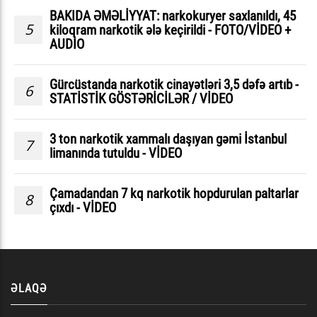
BAKIDA ƏMƏLİYYAT: narkokuryer saxlanıldı, 45
5
kiloqram narkotik ələ keçirildi - FOTO/VİDEO +
AUDİO
Gürcüstanda narkotik cinayətləri 3,5 dəfə artıb -
6
STATİSTİK GÖSTƏRİCİLƏR / VİDEO
3 ton narkotik xammalı daşıyan gəmi İstanbul
7
limanında tutuldu - VİDEO
Çamadandan 7 kq narkotik hopdurulan paltarlar
8
çıxdı - VİDEO
ƏLAQƏ