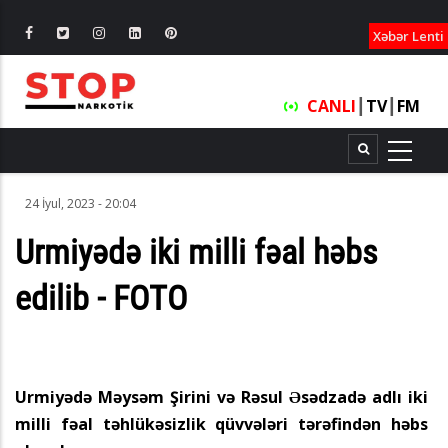
XƏBƏRLƏ
Xəbər Lenti
CANLI
┃
TV
┃
FM
24 İyul, 2023 - 20:04
Urmiyədə iki milli fəal həbs
edilib - FOTO
Urmiyədə Məysəm Şirini və Rəsul Əsədzadə adlı iki
milli fəal təhlükəsizlik qüvvələri tərəfindən həbs