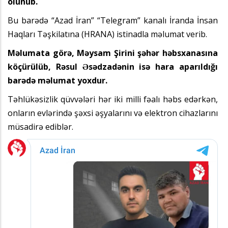
olunub.
Bu barədə “Azad İran” “Telegram” kanalı İranda İnsan
Haqları Təşkilatına (HRANA) istinadla məlumat verib.
Məlumata görə, Məysam Şirini şəhər həbsxanasına
köçürülüb, Rəsul Əsədzadənin isə hara aparıldığı
barədə məlumat yoxdur.
Təhlükəsizlik qüvvələri hər iki milli fəalı həbs edərkən,
onların evlərində şəxsi əşyalarını və elektron cihazlarını
müsadirə ediblər.