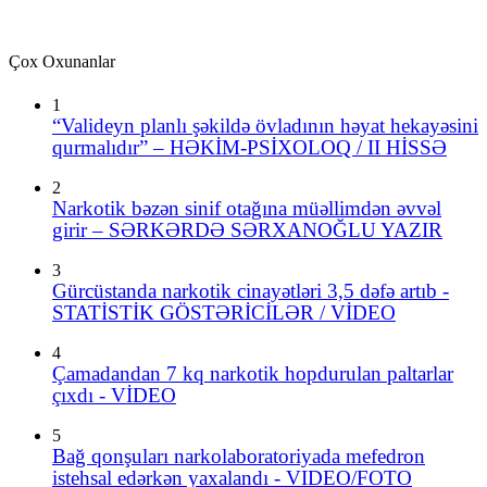
Çox Oxunanlar
1
“Valideyn planlı şəkildə övladının həyat hekayəsini
qurmalıdır” – HƏKİM-PSİXOLOQ / II HİSSƏ
2
Narkotik bəzən sinif otağına müəllimdən əvvəl
girir – SƏRKƏRDƏ SƏRXANOĞLU YAZIR
3
Gürcüstanda narkotik cinayətləri 3,5 dəfə artıb -
STATİSTİK GÖSTƏRİCİLƏR / VİDEO
4
Çamadandan 7 kq narkotik hopdurulan paltarlar
çıxdı - VİDEO
5
Bağ qonşuları narkolaboratoriyada mefedron
istehsal edərkən yaxalandı - VIDEO/FOTO