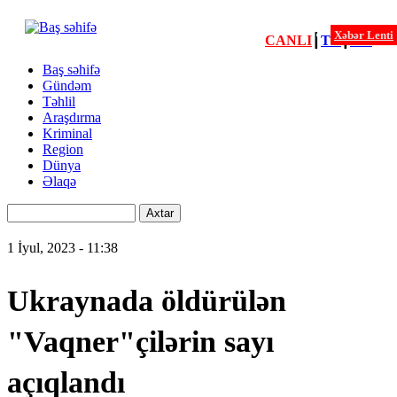
Xəbər Lenti
CANLI
┃
TV
┃
FM
Xəbərlər
Baş səhifə
Gündəm
Menu
Təhlil
second
Araşdırma
Kriminal
Region
Dünya
Əlaqə
Axtar
1 İyul, 2023 - 11:38
Ukraynada öldürülən
"Vaqner"çilərin sayı
açıqlandı