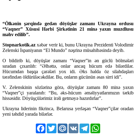
“Ölkənin şərqində gedən döyüşlər zamanı Ukrayna ordusu
“Vaqner” Xüsusi Hərbi Şirkətinin 21 minə yaxın muzdlusu
məhv edilib”.
Stopnarkotik.az
xəbər verir ki, bunu Ukrayna Prezidenti Volodimir
Zelenski İspaniyanın “El Mundo” nəşrinə müsahibəsində deyib.
O bildirib ki, döyüşlər zamanı “Vaqner”in ən güclü bölmələri
sıradan çıxarılıb: “Əlbəttə, onlar ancaq hücum edə bilərdilər.
Hücumdan başqa çarələri yox idi. Əks halda öz silahdaşları
tərəfindən öldürüləcəkdilər. Bu, onların gücünün əsas sirri idi”.
V. Zelenskinin sözlərinə görə, döyüşlər zamanı 80 minə yaxın
“Vaqner”çi yaralanıb: “Bu, əks-hücum əməliyyatlarımızın tərkib
hissəsidir. Döyüşçülərimiz irəli getməyə hazırdırlar”.
Ukrayna liderinin fikrincə, Belarusa yerləşən “Vaqner”çilər oradan
yeni təhdid yarada bilərlər.
Facebook
Twitter
Mail.Ru
VK
Telegram
WhatsApp