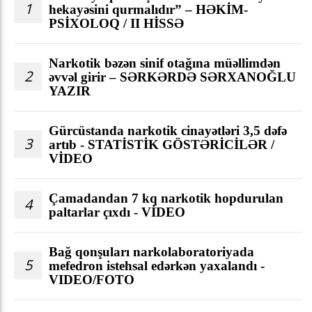
1
hekayəsini qurmalıdır” – HƏKİM-
PSİXOLOQ / II HİSSƏ
Narkotik bəzən sinif otağına müəllimdən
2
əvvəl girir – SƏRKƏRDƏ SƏRXANOĞLU
YAZIR
Gürcüstanda narkotik cinayətləri 3,5 dəfə
3
artıb - STATİSTİK GÖSTƏRİCİLƏR /
VİDEO
Çamadandan 7 kq narkotik hopdurulan
4
paltarlar çıxdı - VİDEO
Bağ qonşuları narkolaboratoriyada
5
mefedron istehsal edərkən yaxalandı -
VIDEO/FOTO