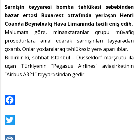
Sərnişin təyyarəsi bomba təhlükəsi səbəbindən
bazar ertəsi Buxarest ətrafında yerləşən Henri
Coanda Beynəlxalq Hava Limanında təcili eniş edib.
Məlumata görə, minaaxtaranlar qrupu müvafiq
prosedurlara əməl edərək sərnişinləri təyyarədən
çıxarıb. Onlar yoxlanılaraq təhlükəsiz yerə aparılıblar.
Bildirilir ki, söhbət İstanbul - Düsseldorf marşrutu ilə
uçan Türkiyənin “Pegasus Airlines” aviaşirkətinin
“Airbus A321” təyyarəsindən gedir.
Facebook
Twitter