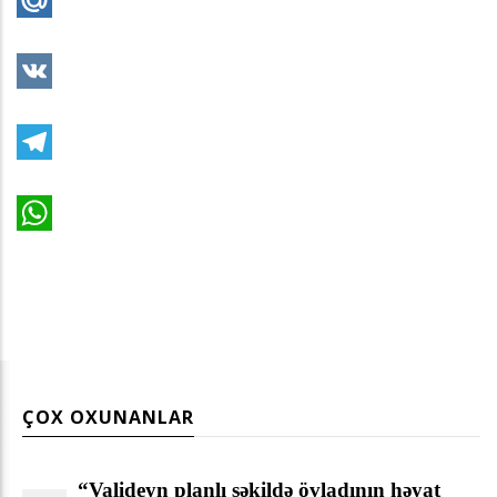
Mail.Ru
VK
Telegram
WhatsApp
ÇOX OXUNANLAR
“Valideyn planlı şəkildə övladının həyat