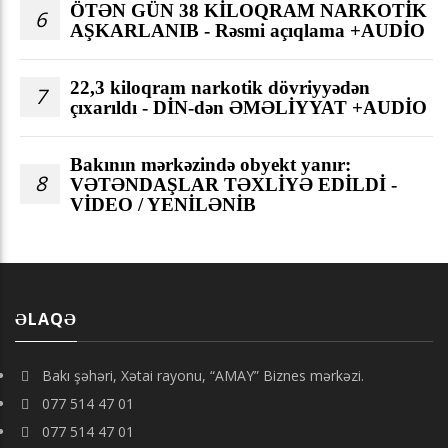
ÖTƏN GÜN 38 KİLOQRAM NARKOTİK
6
AŞKARLANIB - Rəsmi açıqlama +AUDİO
22,3 kiloqram narkotik dövriyyədən
7
çıxarıldı - DİN-dən ƏMƏLİYYAT +AUDİO
Bakının mərkəzində obyekt yanır:
8
VƏTƏNDAŞLAR TƏXLİYƏ EDİLDİ -
VİDEO / YENİLƏNİB
ƏLAQƏ
Bakı şəhəri, Xətai rayonu, “AMAY” Biznes mərkəzi.
077 514 47 01
077 514 47 01