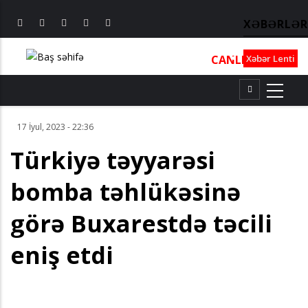
XƏBƏRLƏR
CANLI
┃
TV
┃
FM
Xəbər Lenti
17 İyul, 2023 - 22:36
Türkiyə təyyarəsi
bomba təhlükəsinə
görə Buxarestdə təcili
eniş etdi