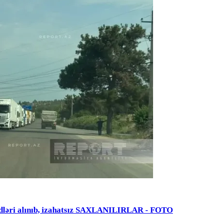
dləri alınıb, izahatsız SAXLANILIRLAR - FOTO