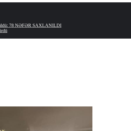
ökdürüldü: 78 NƏFƏR SAXLANILDI
ürdü