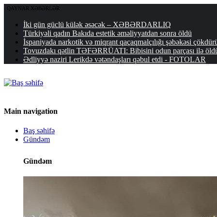
QAYNAR XƏBƏRLƏR
İki gün güclü külək əsəcək – XƏBƏRDARLIQ
Türkiyəli qadın Bakıda estetik əməliyyatdan sonra öldü
İspaniyada narkotik və miqrant qaçaqmalçılığı şəbəkəsi ç
Tovuzdakı qətlin TƏFƏRRÜATI: Bibisini odun parçası ilə öld
Ədliyyə naziri Lerikdə vətəndaşları qəbul etdi - FOTOLAR
Main navigation
Baş səhifə
Gündəm
Gündəm