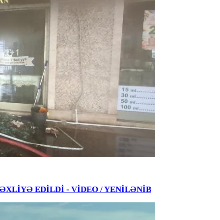
 TƏXLİYƏ EDİLDİ - VİDEO / YENİLƏNİB