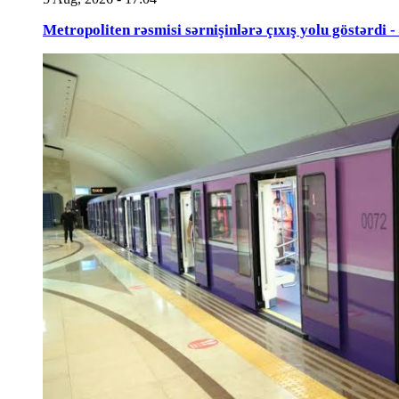
Metropoliten rəsmisi sərnişinlərə çıxış yolu göstərdi