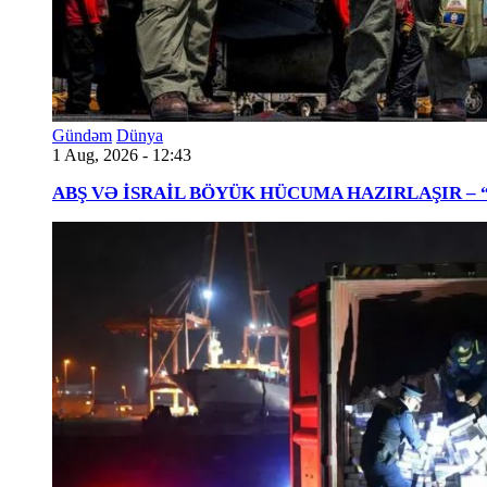
Gündəm
Dünya
1 Aug, 2026 - 12:43
ABŞ VƏ İSRAİL BÖYÜK HÜCUMA HAZIRLAŞIR – “Tra