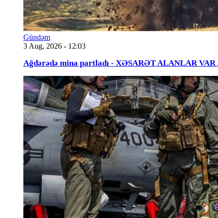
Gündəm
3 Aug, 2026 - 12:03
Ağdərədə mina partladı - XƏSARƏT ALANLAR VAR