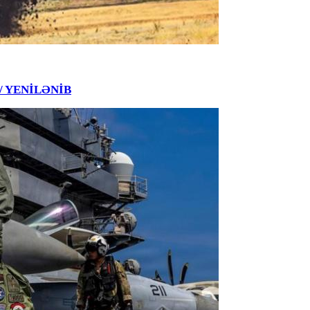
 / YENİLƏNİB