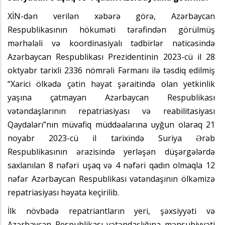
XİN-dən verilən xəbərə görə, Azərbaycan
Respublikasının hökuməti tərəfindən görülmüş
mərhələli və koordinasiyalı tədbirlər nəticəsində
Azərbaycan Respublikası Prezidentinin 2023-cü il 28
oktyabr tarixli 2336 nömrəli Fərmanı ilə təsdiq edilmiş
“Xarici ölkədə çətin həyat şəraitində olan yetkinlik
yaşına çatmayan Azərbaycan Respublikası
vətəndaşlarının repatriasiyası və reabilitasiyası
Qaydaları”nın müvafiq müddəalarına uyğun olaraq 21
noyabr 2023-cü il tarixində Suriya Ərəb
Respublikasının ərazisində yerləşən düşərgələrdə
saxlanılan 8 nəfəri uşaq və 4 nəfəri qadın olmaqla 12
nəfər Azərbaycan Respublikası vətəndaşının ölkəmizə
repatriasiyası həyata keçirilib.
İlk növbədə repatriantların yeri, şəxsiyyəti və
Azərbaycan Respublikası vətəndaşlığına mənsubiyyəti