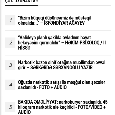
ÇOX OXUNANLAR
“Bizim hüquqi düşüncəmiz də müstəqil
1
olmalıdır...” – İSFƏNDİYAR AĞAYEV
“Valideyn planlı şəkildə övladının həyat
2
hekayəsini qurmalıdır” – HƏKİM-PSİXOLOQ / II
HİSSƏ
Narkotik bəzən sinif otağına müəllimdən əvvəl
3
girir – SƏRKƏRDƏ SƏRXANOĞLU YAZIR
Oğuzda narkotik satışı ilə məşğul olan şəxslər
4
saxlanıldı - FOTO + AUDİO
BAKIDA ƏMƏLİYYAT: narkokuryer saxlanıldı, 45
5
kiloqram narkotik ələ keçirildi - FOTO/VİDEO +
AUDİO