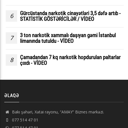
Gürcüstanda narkotik cinayətləri 3,5 dəfə artıb -
6
STATİSTİK GÖSTƏRİCİLƏR / VİDEO
3 ton narkotik xammalı daşıyan gəmi İstanbul
7
limanında tutuldu - VİDEO
Çamadandan 7 kq narkotik hopdurulan paltarlar
8
çıxdı - VİDEO
ƏLAQƏ
Bakı şəhəri, Xətai rayonu, “AMAY” Biznes mərkəzi.
077 514 47 01
077 514 47 01