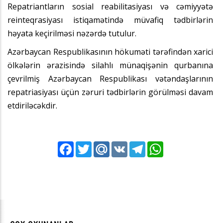
Repatriantların sosial reabilitasiyası və cəmiyyətə
reinteqrasiyası istiqamətində müvafiq tədbirlərin
həyata keçirilməsi nəzərdə tutulur.
Azərbaycan Respublikasının hökuməti tərəfindən xarici
ölkələrin ərazisində silahlı münaqişənin qurbanına
çevrilmiş Azərbaycan Respublikası vətəndaşlarının
repatriasiyası üçün zəruri tədbirlərin görülməsi davam
etdiriləcəkdir.
Facebook
Twitter
Mail.Ru
VK
Telegram
WhatsApp