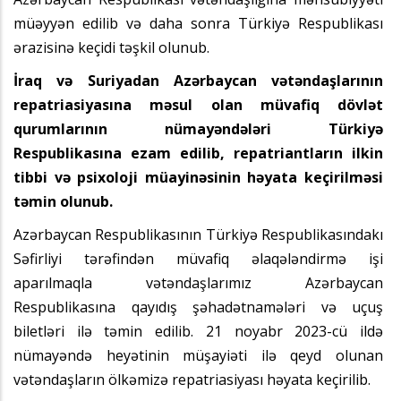
müəyyən edilib və daha sonra Türkiyə Respublikası
ərazisinə keçidi təşkil olunub.
İraq və Suriyadan Azərbaycan vətəndaşlarının
repatriasiyasına məsul olan müvafiq dövlət
qurumlarının nümayəndələri Türkiyə
Respublikasına ezam edilib, repatriantların ilkin
tibbi və psixoloji müayinəsinin həyata keçirilməsi
təmin olunub.
Azərbaycan Respublikasının Türkiyə Respublikasındakı
Səfirliyi tərəfindən müvafiq əlaqələndirmə işi
aparılmaqla vətəndaşlarımız Azərbaycan
Respublikasına qayıdış şəhadətnamələri və uçuş
biletləri ilə təmin edilib. 21 noyabr 2023-cü ildə
nümayəndə heyətinin müşayiəti ilə qeyd olunan
vətəndaşların ölkəmizə repatriasiyası həyata keçirilib.