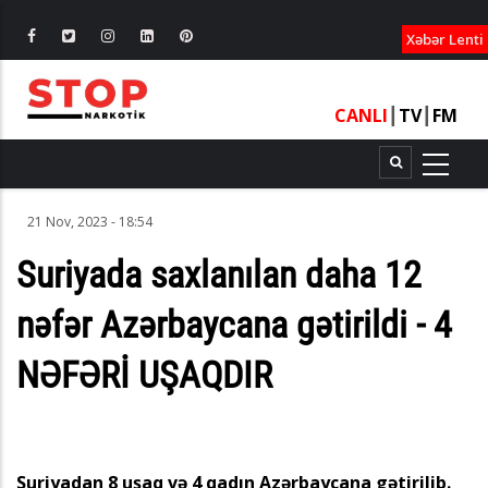
XƏBƏRLƏ
Xəbər Lenti
CANLI
┃
TV
┃
FM
21 Nov, 2023 - 18:54
Suriyada saxlanılan daha 12
nəfər Azərbaycana gətirildi - 4
NƏFƏRİ UŞAQDIR
Suriyadan 8 uşaq və 4 qadın Azərbaycana gətirilib.