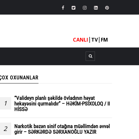
CANLI
┃
TV
┃
FM
ÇOX OXUNANLAR
“Valideyn planlı şəkildə övladının həyat
1
hekayəsini qurmalıdır” – HƏKİM-PSİXOLOQ / II
HİSSƏ
Narkotik bəzən sinif otağına müəllimdən əvvəl
2
girir – SƏRKƏRDƏ SƏRXANOĞLU YAZIR