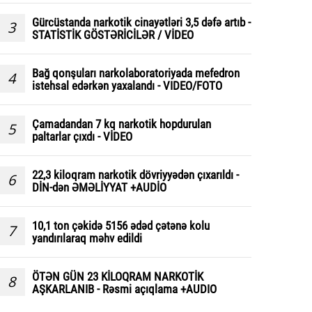
Gürcüstanda narkotik cinayətləri 3,5 dəfə artıb -
3
STATİSTİK GÖSTƏRİCİLƏR / VİDEO
Bağ qonşuları narkolaboratoriyada mefedron
4
istehsal edərkən yaxalandı - VIDEO/FOTO
Çamadandan 7 kq narkotik hopdurulan
5
paltarlar çıxdı - VİDEO
22,3 kiloqram narkotik dövriyyədən çıxarıldı -
6
DİN-dən ƏMƏLİYYAT +AUDİO
10,1 ton çəkidə 5156 ədəd çətənə kolu
7
yandırılaraq məhv edildi
ÖTƏN GÜN 23 KİLOQRAM NARKOTİK
8
AŞKARLANIB - Rəsmi açıqlama +AUDIO