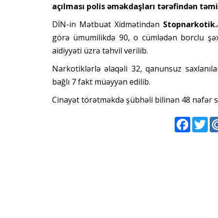
açılması polis əməkdaşları tərəfindən təmi
DİN-in Mətbuat Xidmətindən
Stopnarkotik.
görə ümumilikdə 90, o cümlədən borclu şəx
aidiyyəti üzrə təhvil verilib.
Narkotiklərlə əlaqəli 32, qanunsuz saxlanıl
bağlı 7 fakt müəyyən edilib.
Cinayət törətməkdə şübhəli bilinən 48 nəfər sa
Faceboo
Twi