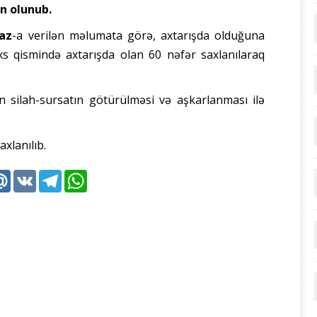
n olunub.
az
-a verilən məlumata görə, axtarışda olduğuna
s qismində axtarışda olan 60 nəfər saxlanılaraq
an silah-sursatın götürülməsi və aşkarlanması ilə
xlanılıb.
k
tter
Mail.Ru
VK
Telegram
WhatsApp