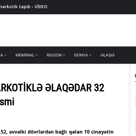
narkotik tapdı - VİDEO
iyyatda ələ keçirildi - VİDEO
 təqsirləndirilən tiktokerə hökm oxundu - 10 İL 3 AY HƏBS
arvadının qabırğalarını qırdı
ik ələ keçirildi - VİDEO
MA
KRIMINAL
REGION
DÜNYA
ƏLAQƏ
ARKOTİKLƏ ƏLAQƏDAR 32
smi
52, əvvəlki dövrlərdən bağlı qalan 10 cinayətin