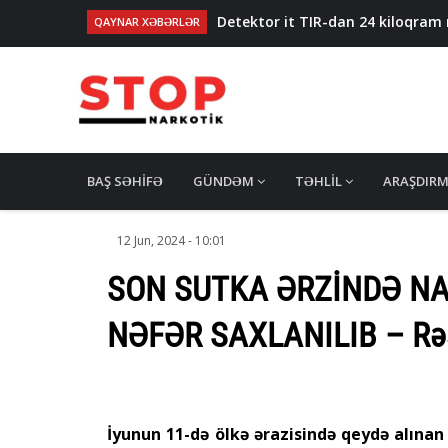
Detektor it TIR-dan 24 kiloqram 
QAYNAR XƏBƏRLƏR
63 kilqorama qədər narkotik əməl
Hədə-qorxu ilə pul tələb etməkdə
Lənkəranda kişi smartfon işlədən 
Dəyəri 2,3 milyon avro olan narkot
MAIN
NAVIGATION
BAŞ SƏHIFƏ
GÜNDƏM
TƏHLIL
ARAŞDIR
12 Jun, 2024 - 10:01
SON SUTKA ƏRZİNDƏ N
NƏFƏR SAXLANILIB – Rə
İyunun 11-də ölkə ərazisində qeydə alınan 