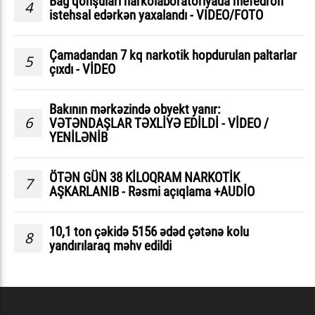
Bağ qonşuları narkolaboratoriyada mefedron
4
istehsal edərkən yaxalandı - VIDEO/FOTO
Çamadandan 7 kq narkotik hopdurulan paltarlar
5
çıxdı - VİDEO
Bakının mərkəzində obyekt yanır:
6
VƏTƏNDAŞLAR TƏXLİYƏ EDİLDİ - VİDEO /
YENİLƏNİB
ÖTƏN GÜN 38 KİLOQRAM NARKOTİK
7
AŞKARLANIB - Rəsmi açıqlama +AUDİO
10,1 ton çəkidə 5156 ədəd çətənə kolu
8
yandırılaraq məhv edildi