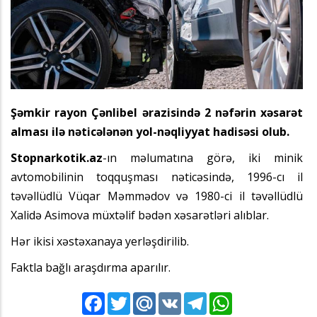
Şəmkir rayon Çənlibel ərazisində 2 nəfərin xəsarət
alması ilə nəticələnən yol-nəqliyyat hadisəsi olub.
Stopnarkotik.az
-ın məlumatına görə, iki minik
avtomobilinin toqquşması nəticəsində, 1996-cı il
təvəllüdlü Vüqar Məmmədov və 1980-ci il təvəllüdlü
Xalidə Asimova müxtəlif bədən xəsarətləri alıblar.
Hər ikisi xəstəxanaya yerləşdirilib.
Faktla bağlı araşdırma aparılır.
Facebook
Twitter
Mail.Ru
VK
Telegram
WhatsApp