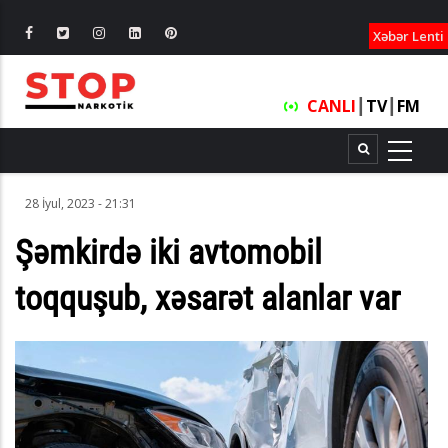
XƏBƏRLƏ
Xəbər Lenti
CANLI
┃
TV
┃
FM
28 İyul, 2023 - 21:31
Şəmkirdə iki avtomobil
toqquşub, xəsarət alanlar var