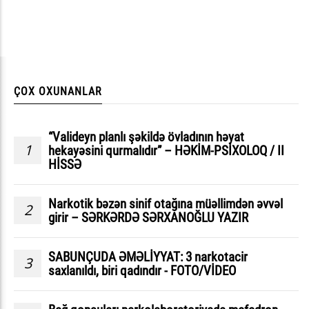
ÇOX OXUNANLAR
“Valideyn planlı şəkildə övladının həyat
1
hekayəsini qurmalıdır” – HƏKİM-PSİXOLOQ / II
HİSSƏ
Narkotik bəzən sinif otağına müəllimdən əvvəl
2
girir – SƏRKƏRDƏ SƏRXANOĞLU YAZIR
SABUNÇUDA ƏMƏLİYYAT: 3 narkotacir
3
saxlanıldı, biri qadındır - FOTO/VİDEO