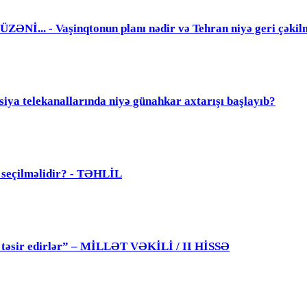
. - Vaşinqtonun planı nədir və Tehran niyə geri çəkil
elekanallarında niyə günahkar axtarışı başlayıb?
ü seçilməlidir? - TƏHLİL
 də təsir edirlər” – MİLLƏT VƏKİLİ / II HİSSƏ