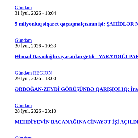
Gündəm
31 İyul, 2026 - 18:04
5 milyonluq siqaret qaçaqmalçısının işi: ŞAHİDLƏ
Gündəm
30 İyul, 2026 - 10:33
Əhməd Davudoğlu siyasətdən getdi - YARATDIĞI 
Gündəm
REGİON
29 İyul, 2026 - 13:00
ƏRDOĞAN-ZEYDİ GÖRÜŞÜNDƏ QARIŞIQLIQ: İraqlı na
Gündəm
28 İyul, 2026 - 23:10
MEHDİYEVİN BACANAĞINA CİNAYƏT İŞİ AÇILDI - 