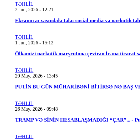
TƏHLİL
2 Jun, 2026 - 12:21
Ekranın arxasındakı tələ: sosial media və narkotik təh
TƏHLİL
1 Jun, 2026 - 15:12
Ölkəmizi narkotik marşrutuna çevirən İrana ticarət s
TƏHLİL
29 May, 2026 - 13:45
PUTİN BU GÜN MÜHARİBƏNİ BİTİRSƏ NƏ BAŞ VERƏCƏK
TƏHLİL
26 May, 2026 - 09:48
TRAMP VƏ SİNİN HESABLAŞMADIĞI “ÇAR”... - Putin
TƏHLİL