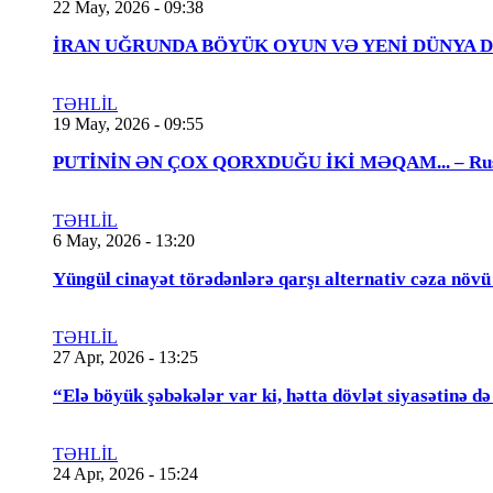
22 May, 2026 - 09:38
İRAN UĞRUNDA BÖYÜK OYUN VƏ YENİ DÜNYA DÜZƏNİ..
TƏHLİL
19 May, 2026 - 09:55
PUTİNİN ƏN ÇOX QORXDUĞU İKİ MƏQAM... – Rusiya t
TƏHLİL
6 May, 2026 - 13:20
Yüngül cinayət törədənlərə qarşı alternativ cəza növ
TƏHLİL
27 Apr, 2026 - 13:25
“Elə böyük şəbəkələr var ki, hətta dövlət siyasətinə
TƏHLİL
24 Apr, 2026 - 15:24