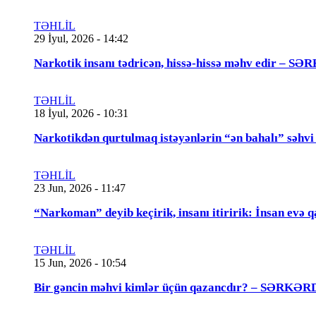
TƏHLİL
29 İyul, 2026 - 14:42
Narkotik insanı tədricən, hissə-hissə məhv edir
TƏHLİL
18 İyul, 2026 - 10:31
Narkotikdən qurtulmaq istəyənlərin “ən bahalı”
TƏHLİL
23 Jun, 2026 - 11:47
“Narkoman” deyib keçirik, insanı itiririk: İnsan evə 
TƏHLİL
15 Jun, 2026 - 10:54
Bir gəncin məhvi kimlər üçün qazancdır? – SƏ