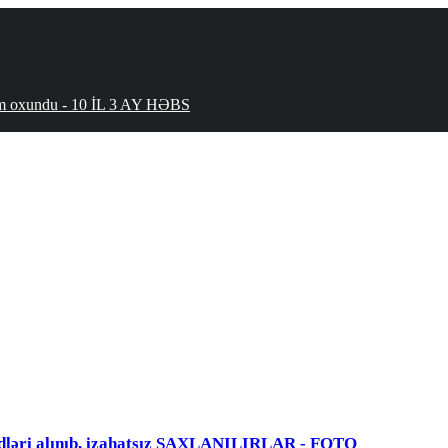
hökm oxundu - 10 İL 3 AY HƏBS
dləri alınıb, izahatsız SAXLANILIRLAR - FOTO