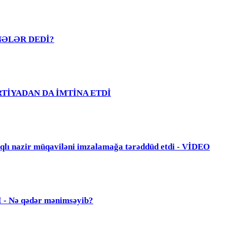
R NƏLƏR DEDİ?
PARTİYADAN DA İMTİNA ETDİ
zir müqaviləni imzalamağa tərəddüd etdi - VİDEO
Nə qədər mənimsəyib?