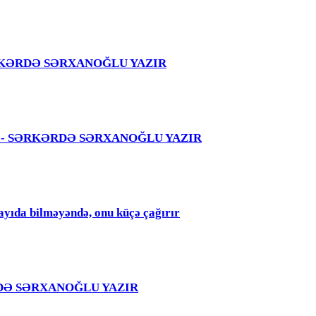
 – SƏRKƏRDƏ SƏRXANOĞLU YAZIR
 səhvi - SƏRKƏRDƏ SƏRXANOĞLU YAZIR
qayıda bilməyəndə, onu küçə çağırır
RKƏRDƏ SƏRXANOĞLU YAZIR