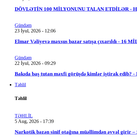
DÖVLƏTİN 100 MİLYONUNU TALAN ETDİLƏR - Həbs 
Gündəm
23 İyul, 2026 - 12:06
Elmar Vəliyevə məxsus bazar satışa çıxarıldı - 16 
Gündəm
22 İyul, 2026 - 09:29
Bakıda baş tutan məxfi görüşdə kimlər iştirak edib
Təhlil
Təhlil
TƏHLİL
5 Aug, 2026 - 17:39
Narkotik bəzən sinif otağına müəllimdən əvvəl 