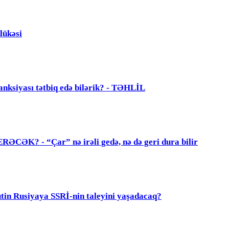
lükəsi
anksiyası tətbiq edə bilərik? - TƏHLİL
? - “Çar” nə irəli gedə, nə də geri dura bilir
 Rusiyaya SSRİ-nin taleyini yaşadacaq?