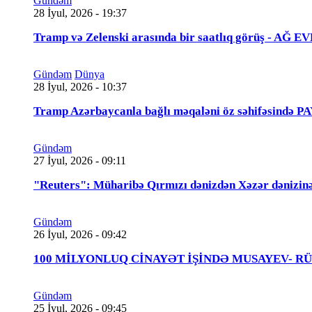
Gündəm
28 İyul, 2026 - 19:37
Tramp və Zelenski arasında bir saatlıq görüş - A
Gündəm
Dünya
28 İyul, 2026 - 10:37
Tramp Azərbaycanla bağlı məqaləni öz səhifəsində 
Gündəm
27 İyul, 2026 - 09:11
"Reuters": Müharibə Qırmızı dənizdən Xəzər dənizinə
Gündəm
26 İyul, 2026 - 09:42
100 MİLYONLUQ CİNAYƏT İŞİNDƏ MUSAYEV- RÜSTƏMOV
Gündəm
25 İyul, 2026 - 09:45