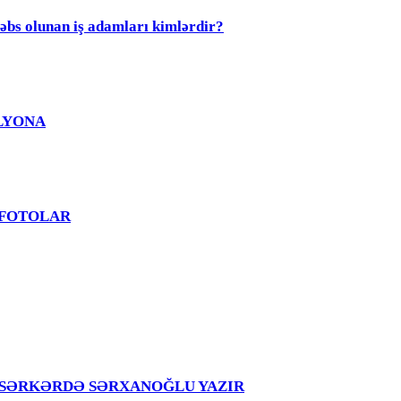
olunan iş adamları kimlərdir?
MİLYONA
? - FOTOLAR
girir – SƏRKƏRDƏ SƏRXANOĞLU YAZIR