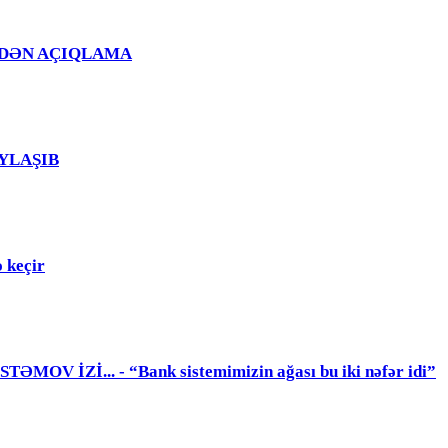
Ğ EVDƏN AÇIQLAMA
PAYLAŞIB
 keçir
 İZİ... - “Bank sistemimizin ağası bu iki nəfər idi”