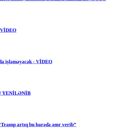
 - VİDEO
da işləməyəcək - VİDEO
 / YENİLƏNİB
mp artıq bu barədə əmr verib”