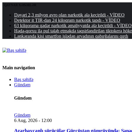
QAYNAR XƏBƏRLƏR
Dəyəri 2,3 milyon avro olan narkotik ələ keçirildi - VİDEO
Detektor it TIR-dan 24 kiloqram narkotik tapdı - VİDEO
63 kilqorama qədər narkotik əməliyyatda ələ keçirildi - VİDEO
Hədə-qorxu ilə pul tələb etməkdə təqsirləndirilən tiktokerə 
Lənkəranda kişi smartfon işlədən arvadının qabırğalarını qırdı
Main navigation
Baş səhifə
Gündəm
Gündəm
Gündəm
6 Aug, 2026 - 12:00
Azərbaycanlı sürücülər Gürcüstan gömrüyündə: Sənə