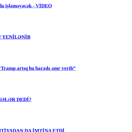
da işləməyəcək - VİDEO
 / YENİLƏNİB
mp artıq bu barədə əmr verib”
R NƏLƏR DEDİ?
PARTİYADAN DA İMTİNA ETDİ