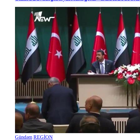
Gündəm
REGİON