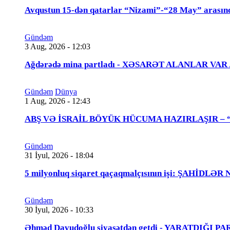
Avqustun 15-dən qatarlar “Nizami”-“28 May” arasın
Gündəm
3 Aug, 2026 - 12:03
Ağdərədə mina partladı - XƏSARƏT ALANLAR VAR
Gündəm
Dünya
1 Aug, 2026 - 12:43
ABŞ VƏ İSRAİL BÖYÜK HÜCUMA HAZIRLAŞIR – “Tra
Gündəm
31 İyul, 2026 - 18:04
5 milyonluq siqaret qaçaqmalçısının işi: ŞAHİDLƏ
Gündəm
30 İyul, 2026 - 10:33
Əhməd Davudoğlu siyasətdən getdi - YARATDIĞI 