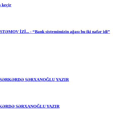
 keçir
 İZİ... - “Bank sistemimizin ağası bu iki nəfər idi”
girir – SƏRKƏRDƏ SƏRXANOĞLU YAZIR
 – SƏRKƏRDƏ SƏRXANOĞLU YAZIR