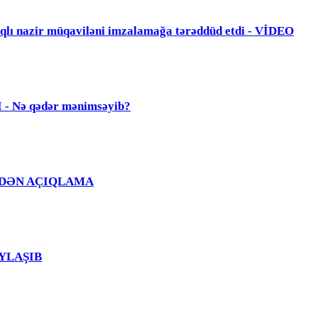
zir müqaviləni imzalamağa tərəddüd etdi - VİDEO
Nə qədər mənimsəyib?
Ğ EVDƏN AÇIQLAMA
PAYLAŞIB