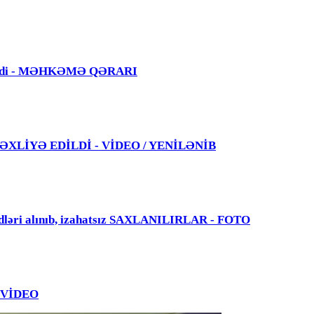
 edildi - MƏHKƏMƏ QƏRARI
 TƏXLİYƏ EDİLDİ - VİDEO / YENİLƏNİB
dləri alınıb, izahatsız SAXLANILIRLAR - FOTO
 - VİDEO