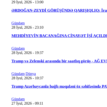
29 İyul, 2026 - 13:00
ƏRDOĞAN-ZEYDİ GÖRÜŞÜNDƏ QARIŞIQLIQ: İraqlı na
Gündəm
28 İyul, 2026 - 23:10
MEHDİYEVİN BACANAĞINA CİNAYƏT İŞİ AÇILDI - 
Gündəm
28 İyul, 2026 - 19:37
Tramp və Zelenski arasında bir saatlıq görüş - A
Gündəm
Dünya
28 İyul, 2026 - 10:37
Tramp Azərbaycanla bağlı məqaləni öz səhifəsində 
Gündəm
27 İyul, 2026 - 09:11