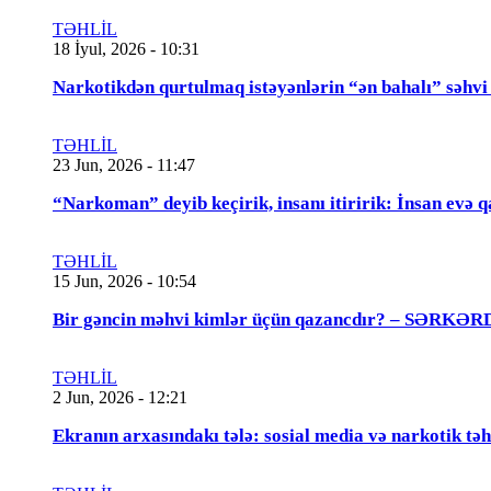
TƏHLİL
18 İyul, 2026 - 10:31
Narkotikdən qurtulmaq istəyənlərin “ən bahalı”
TƏHLİL
23 Jun, 2026 - 11:47
“Narkoman” deyib keçirik, insanı itiririk: İnsan evə 
TƏHLİL
15 Jun, 2026 - 10:54
Bir gəncin məhvi kimlər üçün qazancdır? – SƏ
TƏHLİL
2 Jun, 2026 - 12:21
Ekranın arxasındakı tələ: sosial media və narkotik təh