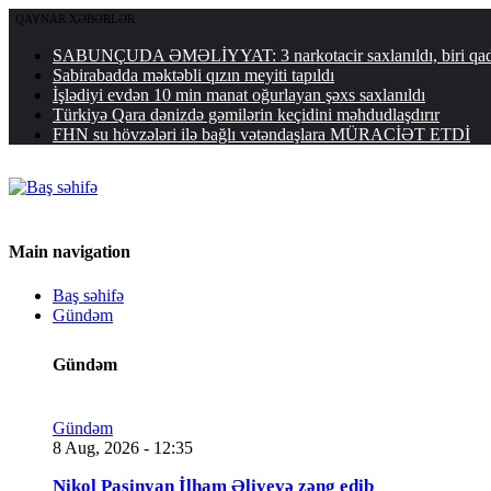
QAYNAR XƏBƏRLƏR
SABUNÇUDA ƏMƏLİYYAT: 3 narkotacir saxlanıldı, biri qa
Sabirabadda məktəbli qızın meyiti tapıldı
İşlədiyi evdən 10 min manat oğurlayan şəxs saxlanıldı
Türkiyə Qara dənizdə gəmilərin keçidini məhdudlaşdırır
FHN su hövzələri ilə bağlı vətəndaşlara MÜRACİƏT ETDİ
Main navigation
Baş səhifə
Gündəm
Gündəm
Gündəm
8 Aug, 2026 - 12:35
Nikol Paşinyan İlham Əliyevə zəng edib