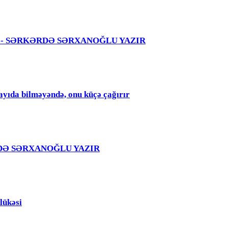
 səhvi - SƏRKƏRDƏ SƏRXANOĞLU YAZIR
qayıda bilməyəndə, onu küçə çağırır
RKƏRDƏ SƏRXANOĞLU YAZIR
lükəsi