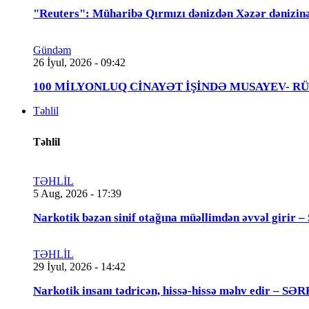
"Reuters": Müharibə Qırmızı dənizdən Xəzər dənizinə
Gündəm
26 İyul, 2026 - 09:42
100 MİLYONLUQ CİNAYƏT İŞİNDƏ MUSAYEV- RÜSTƏMOV
Təhlil
Təhlil
TƏHLİL
5 Aug, 2026 - 17:39
Narkotik bəzən sinif otağına müəllimdən əvvəl 
TƏHLİL
29 İyul, 2026 - 14:42
Narkotik insanı tədricən, hissə-hissə məhv edir