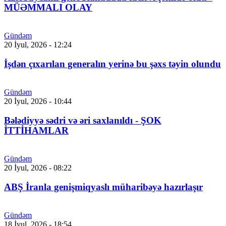
MÜƏMMALI OLAY
Gündəm
20 İyul, 2026 - 12:24
İşdən çıxarılan generalın yerinə bu şəxs təyin olundu
Gündəm
20 İyul, 2026 - 10:44
Bələdiyyə sədri və əri saxlanıldı - ŞOK
İTTİHAMLAR
Gündəm
20 İyul, 2026 - 08:22
ABŞ İranla genişmiqyaslı müharibəyə hazırlaşır
Gündəm
18 İyul, 2026 - 18:54