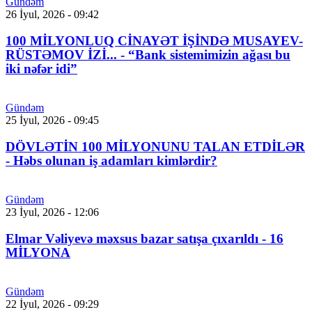
Gündəm
26 İyul, 2026 - 09:42
100 MİLYONLUQ CİNAYƏT İŞİNDƏ MUSAYEV-
RÜSTƏMOV İZİ... - “Bank sistemimizin ağası bu
iki nəfər idi”
Gündəm
25 İyul, 2026 - 09:45
DÖVLƏTİN 100 MİLYONUNU TALAN ETDİLƏR
- Həbs olunan iş adamları kimlərdir?
Gündəm
23 İyul, 2026 - 12:06
Elmar Vəliyevə məxsus bazar satışa çıxarıldı - 16
MİLYONA
Gündəm
22 İyul, 2026 - 09:29