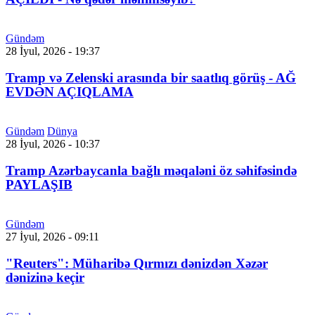
Gündəm
28 İyul, 2026 - 19:37
Tramp və Zelenski arasında bir saatlıq görüş - AĞ
EVDƏN AÇIQLAMA
Gündəm
Dünya
28 İyul, 2026 - 10:37
Tramp Azərbaycanla bağlı məqaləni öz səhifəsində
PAYLAŞIB
Gündəm
27 İyul, 2026 - 09:11
"Reuters": Müharibə Qırmızı dənizdən Xəzər
dənizinə keçir