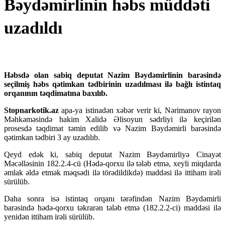
Bəydəmirlinin həbs müddəti
uzadıldı
Həbsdə olan sabiq deputat Nazim Bəydəmirlinin barəsində
seçilmiş həbs qətimkan tədbirinin uzadılması ilə bağlı istintaq
orqanının təqdimatına baxılıb.
Stopnarkotik.az
apa-ya istinadən xəbər verir ki, Nərimanov rayon
Məhkəməsində hakim Xalidə Əlisoyun sədrliyi ilə keçirilən
prosesdə təqdimat təmin edilib və Nazim Bəydəmirli barəsində
qətimkan tədbiri 3 ay uzadılıb.
Qeyd edək ki, sabiq deputat Nazim Bəydəmirliyə Cinayət
Məcəlləsinin 182.2.4-cü (Hədə-qorxu ilə tələb etmə, xeyli miqdarda
əmlak əldə etmək məqsədi ilə törədildikdə) maddəsi ilə ittiham irəli
sürülüb.
Daha sonra isə istintaq orqanı tərəfindən Nazim Bəydəmirli
barəsində hədə-qorxu təkrarən tələb etmə (182.2.2-ci) maddəsi ilə
yenidən ittiham irəli sürülüb.