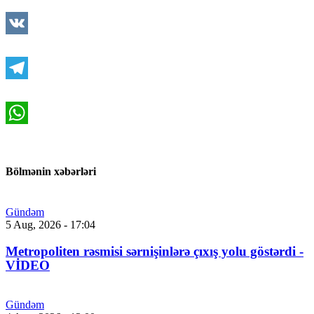
Mail.Ru
VK
Telegram
WhatsApp
Bölmənin xəbərləri
Gündəm
5 Aug, 2026 - 17:04
Metropoliten rəsmisi sərnişinlərə çıxış yolu göstərdi -
VİDEO
Gündəm