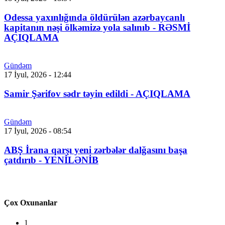
Odessa yaxınlığında öldürülən azərbaycanlı
kapitanın nəşi ölkəmizə yola salınıb - RƏSMİ
AÇIQLAMA
Gündəm
17 İyul, 2026 - 12:44
Samir Şərifov sədr təyin edildi - AÇIQLAMA
Gündəm
17 İyul, 2026 - 08:54
ABŞ İrana qarşı yeni zərbələr dalğasını başa
çatdırıb - YENİLƏNİB
Çox Oxunanlar
1