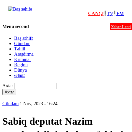
CANLI
┃
TV
┃
FM
Xəbərlər
Menu second
Xəbər Lenti
Baş səhifə
Gündəm
Təhlil
Araşdırma
Kriminal
Region
Dünya
Əlaqə
Axtar
Gündəm
1 Nov, 2023 - 16:24
Sabiq deputat Nazim