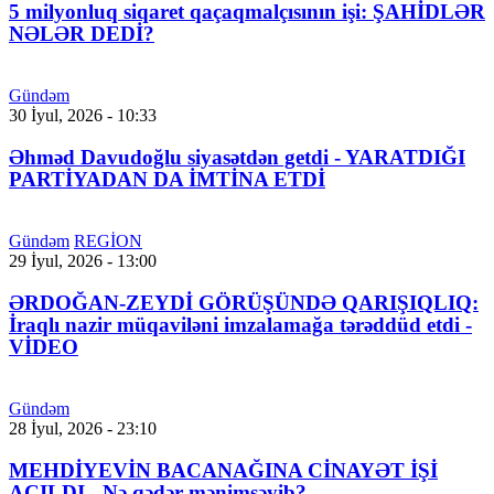
5 milyonluq siqaret qaçaqmalçısının işi: ŞAHİDLƏR
NƏLƏR DEDİ?
Gündəm
30 İyul, 2026 - 10:33
Əhməd Davudoğlu siyasətdən getdi - YARATDIĞI
PARTİYADAN DA İMTİNA ETDİ
Gündəm
REGİON
29 İyul, 2026 - 13:00
ƏRDOĞAN-ZEYDİ GÖRÜŞÜNDƏ QARIŞIQLIQ:
İraqlı nazir müqaviləni imzalamağa tərəddüd etdi -
VİDEO
Gündəm
28 İyul, 2026 - 23:10
MEHDİYEVİN BACANAĞINA CİNAYƏT İŞİ
AÇILDI - Nə qədər mənimsəyib?