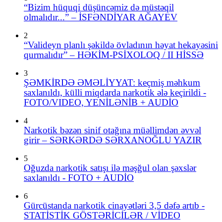
“Bizim hüquqi düşüncəmiz də müstəqil
olmalıdır...” – İSFƏNDİYAR AĞAYEV
2
“Valideyn planlı şəkildə övladının həyat hekayəsini
qurmalıdır” – HƏKİM-PSİXOLOQ / II HİSSƏ
3
ŞƏMKİRDƏ ƏMƏLİYYAT: keçmiş məhkum
saxlanıldı, külli miqdarda narkotik ələ keçirildi -
FOTO/VIDEO, YENİLƏNİB + AUDİO
4
Narkotik bəzən sinif otağına müəllimdən əvvəl
girir – SƏRKƏRDƏ SƏRXANOĞLU YAZIR
5
Oğuzda narkotik satışı ilə məşğul olan şəxslər
saxlanıldı - FOTO + AUDİO
6
Gürcüstanda narkotik cinayətləri 3,5 dəfə artıb -
STATİSTİK GÖSTƏRİCİLƏR / VİDEO