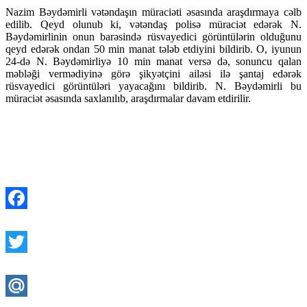
Nazim Bəydəmirli vətəndaşın müraciəti əsasında araşdırmaya cəlb
edilib. Qeyd olunub ki, vətəndaş polisə müraciət edərək N.
Bəydəmirlinin onun barəsində rüsvayedici görüntülərin olduğunu
qeyd edərək ondan 50 min manat tələb etdiyini bildirib. O, iyunun
24-də N. Bəydəmirliyə 10 min manat versə də, sonuncu qalan
məbləği vermədiyinə görə şikyətçini ailəsi ilə şantaj edərək
rüsvayedici görüntüləri yayacağını bildirib. N. Bəydəmirli bu
müraciət əsasında saxlanılıb, araşdırmalar davam etdirilir.
Facebook
Twitter