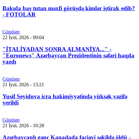
Bakıda baş tutan məxfi görüşdə kimlər iştirak edib?
- FOTOLAR
Gündəm
22 İyul, 2026 - 09:04
"İTALİYADAN SONRA ALMANİYA..." -
"Euronews" Azərbaycan Prezidentinin səfəri haqda
yazdı
Gündəm
21 İyul, 2026 - 13:21
Yusif Seyidova icra hakimiyyətində yüksək vəzifə
verildi
Gündəm
21 İyul, 2026 - 10:28
Azərbaycanlı gənc Kanadada faciəvi şəkildə öldü -