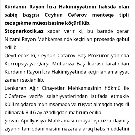
Kürdəmir Rayon İcra Hakimiyyətinin həbsdə olan
sabiq başçısı Ceyhun Cəfərov məntəqə tipli
cəzaçəkmə müəssisəsinə köçürülüb.
Stopnarkotik.az
xəbər verir ki, bu barədə qərar
Nizami Rayon Məhkəməsində keçirilən prosesdə qəbul
edilib.
Qeyd edək ki, Ceyhun Cəfərov Baş Prokuror yanında
Korrupsiyaya Qarşı Mübarizə Baş İdarəsi tərəfindən
Kürdəmir Rayon İcra Hakimiyyətində keçirilən əməliyyat
zamanı saxlanılıb.
Lənkəran Ağır Cinayətlər Məhkəməsinin hökmü ilə
C.Cəfərov vəzifə səlahiyyətlərindən istifadə etməklə
külli miqdarda mənimsəmədə və rüşvət almaqda təqsirli
bilinərək 8 il 6 ay azadlıqdan məhrum edilib.
Şirvan Apellyasiya Məhkəməsi cinayət işi üzrə dəymiş
ziyanın tam ödənilməsini nəzərə alaraq həbs müddətini