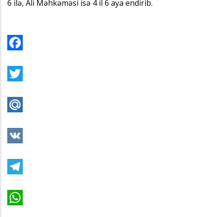
6 ilə, Ali Məhkəməsi isə 4 il 6 aya endirib.
Facebook
Twitter
Mail.Ru
VK
Telegram
WhatsApp