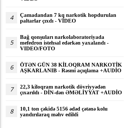
Çamadandan 7 kq narkotik hopdurulan
4
paltarlar çıxdı - VİDEO
Bağ qonşuları narkolaboratoriyada
5
mefedron istehsal edərkən yaxalandı -
VIDEO/FOTO
ÖTƏN GÜN 38 KİLOQRAM NARKOTİK
6
AŞKARLANIB - Rəsmi açıqlama +AUDİO
22,3 kiloqram narkotik dövriyyədən
7
çıxarıldı - DİN-dən ƏMƏLİYYAT +AUDİO
10,1 ton çəkidə 5156 ədəd çətənə kolu
8
yandırılaraq məhv edildi