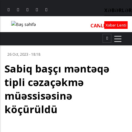
XƏBƏRLƏR
CANLI
┃
TV
┃
FM
Xəbər Lenti
26 Oct, 2023 - 18:18
Sabiq başçı məntəqə
tipli cəzaçəkmə
müəssisəsinə
köçürüldü