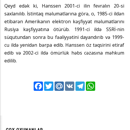
Qeyd edək ki, Hanssen 2001-ci ilin fevralın 20-si
saxlanılıb. İstintaq məlumatlarına görə, o, 1985-ci ildən
etibarən Amerikanın elektron kəşfiyyat məlumatlarını
Rusiya kəşfiyyatına ötürüb. 1991-ci ildə SSRİ-nin
süqutundan sonra bu fəaliyyətini dayandırıb və 1999-
cu ildə yenidən bərpa edib. Hanssen öz təqsirini etiraf
edib və 2002-ci ildə ömürlük həbs cəzasına məhkum
edilib.
Facebook
Twitter
Mail.Ru
VK
Telegram
WhatsApp