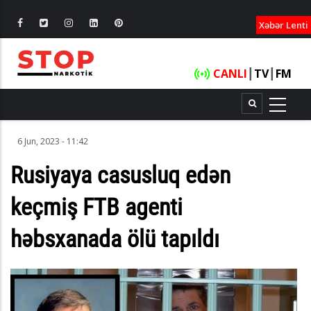
XƏBƏRLƏ
Xəbər Lenti
CANLI
┃
TV
┃
FM
6 Jun, 2023 - 11:42
Rusiyaya casusluq edən
keçmiş FTB agenti
həbsxanada ölü tapıldı