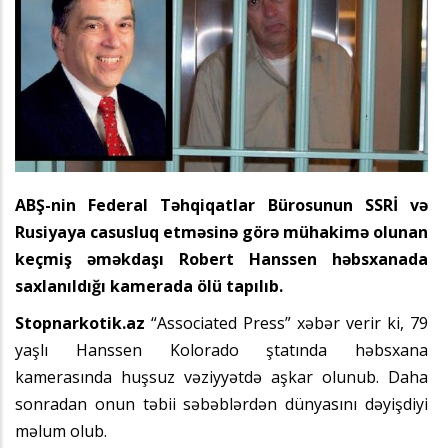
ABŞ-nin Federal Təhqiqatlar Bürosunun SSRİ və
Rusiyaya casusluq etməsinə görə mühakimə olunan
keçmiş əməkdaşı Robert Hanssen həbsxanada
saxlanıldığı kamerada ölü tapılıb.
Stopnarkotik.az
“Associated Press” xəbər verir ki, 79
yaşlı Hanssen Kolorado ştatında həbsxana
kamerasında huşsuz vəziyyətdə aşkar olunub. Daha
sonradan onun təbii səbəblərdən dünyasını dəyişdiyi
məlum olub.