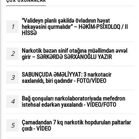
ÇOX OXUNANLAR
“Valideyn planlı şəkildə övladının həyat
1
hekayəsini qurmalıdır” – HƏKİM-PSİXOLOQ / II
HİSSƏ
Narkotik bəzən sinif otağına müəllimdən əvvəl
2
girir – SƏRKƏRDƏ SƏRXANOĞLU YAZIR
SABUNÇUDA ƏMƏLİYYAT: 3 narkotacir
3
saxlanıldı, biri qadındır - FOTO/VİDEO
Bağ qonşuları narkolaboratoriyada mefedron
4
istehsal edərkən yaxalandı - VIDEO/FOTO
Çamadandan 7 kq narkotik hopdurulan paltarlar
5
çıxdı - VİDEO