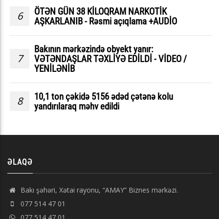
ÖTƏN GÜN 38 KİLOQRAM NARKOTİK
6
AŞKARLANIB - Rəsmi açıqlama +AUDİO
Bakının mərkəzində obyekt yanır:
7
VƏTƏNDAŞLAR TƏXLİYƏ EDİLDİ - VİDEO /
YENİLƏNİB
10,1 ton çəkidə 5156 ədəd çətənə kolu
8
yandırılaraq məhv edildi
ƏLAQƏ
Bakı şəhəri, Xətai rayonu, “AMAY” Biznes mərkəzi.
077 514 47 01
077 514 47 01