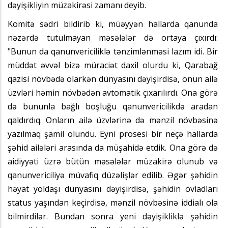
dəyişikliyin müzakirəsi zamanı deyib.
Komitə sədri bildirib ki, müəyyən hallarda qanunda
nəzərdə tutulmayan məsələlər də ortaya çıxırdı:
"Bunun da qanunvericiliklə tənzimlənməsi lazım idi. Bir
müddət əvvəl bizə müraciət daxil olurdu ki, Qarabağ
qazisi növbədə olarkən dünyasını dəyişirdisə, onun ailə
üzvləri həmin növbədən avtomatik çıxarılırdı. Ona görə
də bununla bağlı boşluğu qanunvericilikdə aradan
qaldırdıq. Onların ailə üzvlərinə də mənzil növbəsinə
yazılmaq şamil olundu. Eyni prosesi bir neçə hallarda
şəhid ailələri arasında da müşahidə etdik. Ona görə də
aidiyyəti üzrə bütün məsələlər müzakirə olunub və
qanunvericiliyə müvafiq düzəlişlər edilib. Əgər şəhidin
həyat yoldaşı dünyasını dəyişirdisə, şəhidin övladları
status yaşından keçirdisə, mənzil növbəsinə iddialı ola
bilmirdilər. Bundan sonra yeni dəyişikliklə şəhidin