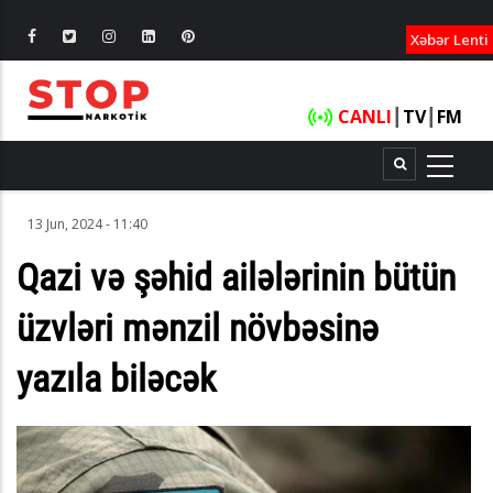
XƏBƏRLƏ
Xəbər Lenti
CANLI
┃
TV
┃
FM
13 Jun, 2024 - 11:40
Qazi və şəhid ailələrinin bütün
üzvləri mənzil növbəsinə
yazıla biləcək