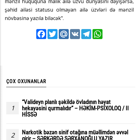
mənzil hüququna malik ailə üzvü dünyasını dəyişərsə,
şəhid ailəsi statusu olmayan ailə üzvləri də mənzil
növbəsinə yazıla biləcək".
Facebook
Twitter
Mail.Ru
VK
Telegram
WhatsApp
ÇOX OXUNANLAR
“Valideyn planlı şəkildə övladının həyat
1
hekayəsini qurmalıdır” – HƏKİM-PSİXOLOQ / II
HİSSƏ
Narkotik bəzən sinif otağına müəllimdən əvvəl
2
girir – SƏRKƏRDƏ SƏRXANOĞLU YAZIR