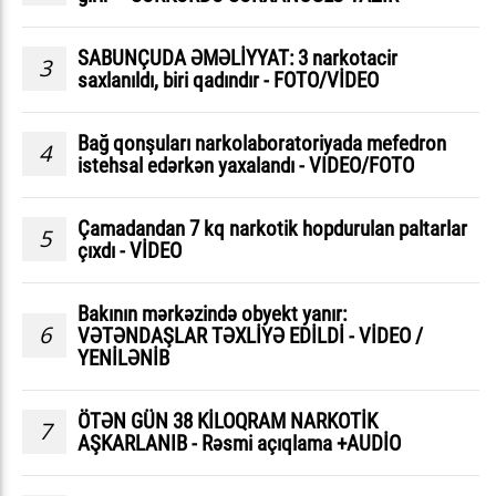
SABUNÇUDA ƏMƏLİYYAT: 3 narkotacir
3
saxlanıldı, biri qadındır - FOTO/VİDEO
Bağ qonşuları narkolaboratoriyada mefedron
4
istehsal edərkən yaxalandı - VIDEO/FOTO
Çamadandan 7 kq narkotik hopdurulan paltarlar
5
çıxdı - VİDEO
Bakının mərkəzində obyekt yanır:
6
VƏTƏNDAŞLAR TƏXLİYƏ EDİLDİ - VİDEO /
YENİLƏNİB
ÖTƏN GÜN 38 KİLOQRAM NARKOTİK
7
AŞKARLANIB - Rəsmi açıqlama +AUDİO