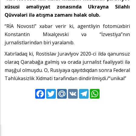
xüsusi əməliyyat zonasında Ukrayna Silahlı
Qüvvələri ilə atışma zamanı həlak olub.
“RİA Novosti” xəbər verir ki, agentliyin fotomüxbiri
Konstantin Mixalçevski və “İzvestiya”nın
jurnalistlərindən biri yaralanıb.
Xatırladaq ki, Rostislav Juravlyov 2020-ci ildə qanunsuz
olaraq Qarabağa gəlmiş və orada jurnalist fəaliyyəti ilə
məşğul olmuşdu. O, Rusiyaya qayıtdıqdan sonra Federal
Təhlükəsizlik Xidməti tərəfindən dindirilmişdi./“unikal”
Facebook
Twitter
Mail.Ru
VK
Telegram
WhatsApp