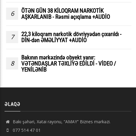
ÖTƏN GÜN 38 KİLOQRAM NARKOTİK
6
AŞKARLANIB - Rəsmi açıqlama +AUDİO
22,3 kiloqram narkotik dövriyyədən çıxarıldı -
7
DİN-dən ƏMƏLİYYAT +AUDİO
Bakının mərkəzində obyekt yanır:
8
VƏTƏNDAŞLAR TƏXLİYƏ EDİLDİ - VİDEO /
YENİLƏNİB
ƏLAQƏ
Bakı şəhəri, Xətai rayonu, “AMAY” Biznes mərkəzi.
077 514 47 01