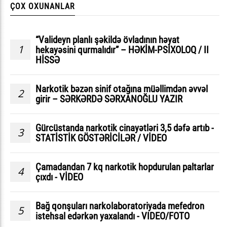
ÇOX OXUNANLAR
“Valideyn planlı şəkildə övladının həyat
1
hekayəsini qurmalıdır” – HƏKİM-PSİXOLOQ / II
HİSSƏ
Narkotik bəzən sinif otağına müəllimdən əvvəl
2
girir – SƏRKƏRDƏ SƏRXANOĞLU YAZIR
Gürcüstanda narkotik cinayətləri 3,5 dəfə artıb -
3
STATİSTİK GÖSTƏRİCİLƏR / VİDEO
Çamadandan 7 kq narkotik hopdurulan paltarlar
4
çıxdı - VİDEO
Bağ qonşuları narkolaboratoriyada mefedron
5
istehsal edərkən yaxalandı - VIDEO/FOTO