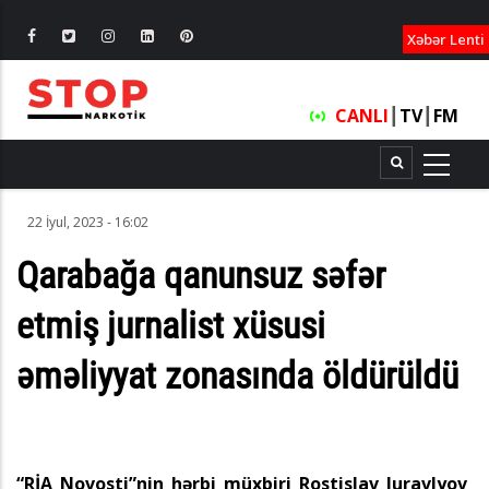
XƏBƏRLƏ
Xəbər Lenti
CANLI
┃
TV
┃
FM
22 İyul, 2023 - 16:02
Qarabağa qanunsuz səfər
etmiş jurnalist xüsusi
əməliyyat zonasında öldürüldü
“RİA Novosti”nin hərbi müxbiri Rostislav Juravlyov