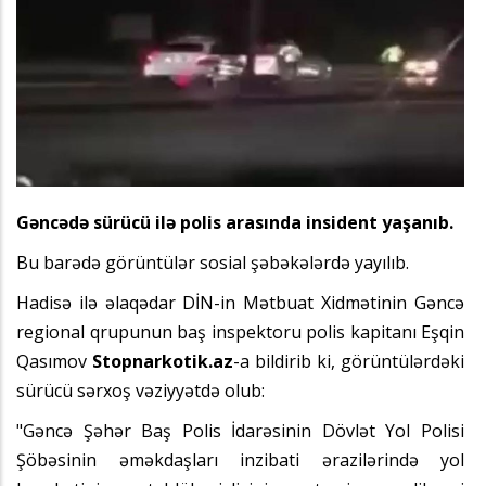
Gəncədə sürücü ilə polis arasında insident yaşanıb.
Bu barədə görüntülər sosial şəbəkələrdə yayılıb.
Hadisə ilə əlaqədar DİN-in Mətbuat Xidmətinin Gəncə
regional qrupunun baş inspektoru polis kapitanı Eşqin
Qasımov
Stopnarkotik.az
-a
bildirib ki, görüntülərdəki
sürücü sərxoş vəziyyətdə olub:
"Gəncə Şəhər Baş Polis İdarəsinin Dövlət Yol Polisi
Şöbəsinin əməkdaşları inzibati ərazilərində yol