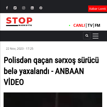
XƏBƏRLƏ
Xəbər Lenti
CANLI
┃
TV
┃
FM
22 Nov, 2023 - 17:25
Polisdən qaçan sərxoş sürücü
belə yaxalandı - ANBAAN
VİDEO