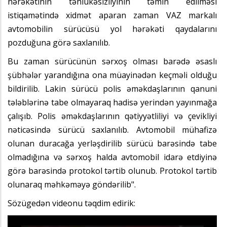
hərəkətinin təhlükəsizliyinin təmin edilməsi
istiqamətində xidmət aparan zaman VAZ markalı
avtomobilin sürücüsü yol hərəkəti qaydalarını
pozduğuna görə saxlanılıb.
Bu zaman sürücünün sərxoş olması barədə əsaslı
şübhələr yarandığına ona müayinədən keçməli olduğu
bildirilib. Lakin sürücü polis əməkdaşlarının qanuni
tələblərinə tabe olmayaraq hadisə yerindən yayınmağa
çalışıb. Polis əməkdaşlarının qətiyyətliliyi və çevikliyi
nəticəsində sürücü saxlanılıb. Avtomobil mühafizə
olunan duracağa yerləşdirilib sürücü barəsində tabe
olmadığına və sərxoş halda avtomobil idarə etdiyinə
görə barəsində protokol tərtib olunub. Protokol tərtib
olunaraq məhkəməyə göndərilib".
Sözügedən videonu təqdim edirik: