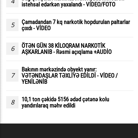
4
istehsal edərkən yaxalandı - VIDEO/FOTO
Çamadandan 7 kq narkotik hopdurulan paltarlar
5
çıxdı - VİDEO
ÖTƏN GÜN 38 KİLOQRAM NARKOTİK
6
AŞKARLANIB - Rəsmi açıqlama +AUDİO
Bakının mərkəzində obyekt yanır:
7
VƏTƏNDAŞLAR TƏXLİYƏ EDİLDİ - VİDEO /
YENİLƏNİB
10,1 ton çəkidə 5156 ədəd çətənə kolu
8
yandırılaraq məhv edildi