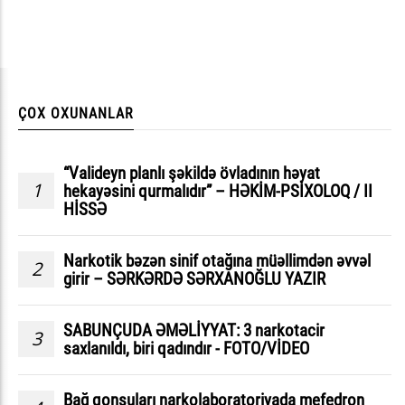
ÇOX OXUNANLAR
“Valideyn planlı şəkildə övladının həyat
1
hekayəsini qurmalıdır” – HƏKİM-PSİXOLOQ / II
HİSSƏ
Narkotik bəzən sinif otağına müəllimdən əvvəl
2
girir – SƏRKƏRDƏ SƏRXANOĞLU YAZIR
SABUNÇUDA ƏMƏLİYYAT: 3 narkotacir
3
saxlanıldı, biri qadındır - FOTO/VİDEO
Bağ qonşuları narkolaboratoriyada mefedron