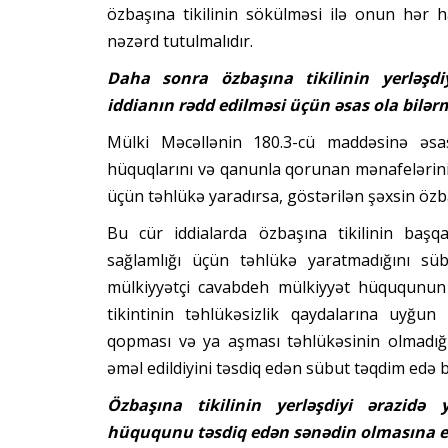
özbaşına tikilinin sökülməsi ilə onun hər 
nəzərd tutulmalıdır.
Daha sonra özbaşına tikilinin yerləşdi
iddianın rədd edilməsi üçün əsas ola bilər
Mülki Məcəllənin 180.3-cü maddəsinə əsas
hüquqlarını və qanunla qorunan mənafelərini p
üçün təhlükə yaradırsa, göstərilən şəxsin özb
Bu cür iddialarda özbaşına tikilinin başq
sağlamlığı üçün təhlükə yaratmadığını s
mülkiyyətçi cavabdeh mülkiyyət hüququnun
tikintinin təhlükəsizlik qaydalarına uyğun 
qopması və ya aşması təhlükəsinin olmadığı
əməl edildiyini təsdiq edən sübut təqdim edə bi
Özbaşına tikilinin yerləşdiyi ərazidə
hüququnu təsdiq edən sənədin olmasına e