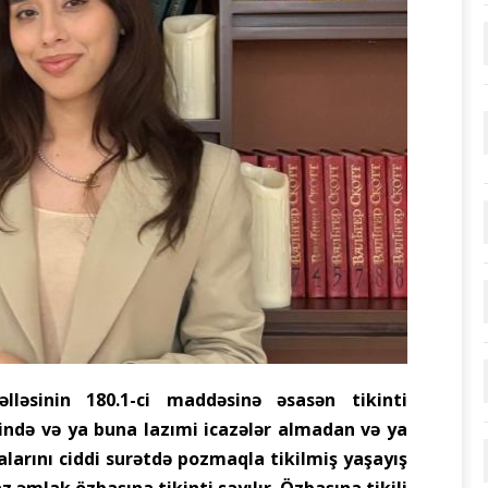
lləsinin 180.1-ci maddəsinə əsasən tikinti
ndə və ya buna lazımi icazələr almadan və ya
alarını ciddi surətdə pozmaqla tikilmiş yaşayış
z əmlak özbaşına tikinti sayılır. Özbaşına tikili