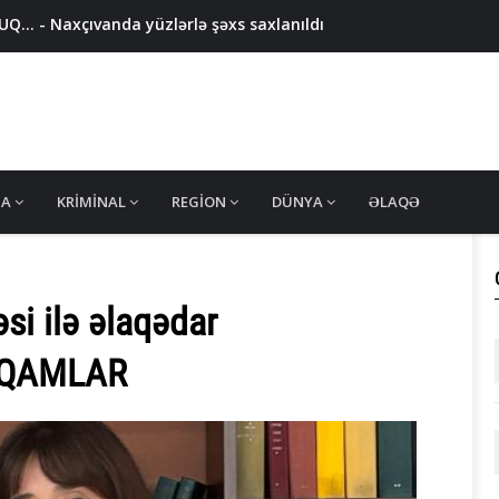
.. - Naxçıvanda yüzlərlə şəxs saxlanıldı
şını bıçaqlayan şəxsə AĞIR CƏZA
 ölkəyə gətirilməsi QADAĞAN EDİLİR
309 ədəd həb... - DSX MƏLUMAT YAYDI / FOTOLAR
i geri çağırdı, birinə yeni vəzifə verdi
MA
KRIMINAL
REGION
DÜNYA
ƏLAQƏ
si ilə əlaqədar
ƏQAMLAR