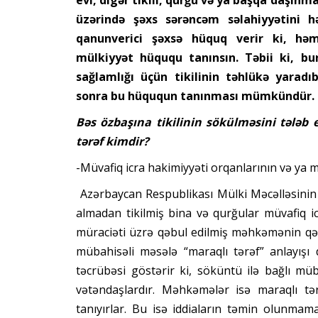
üzərində şəxs sərəncəm səlahiyyətini h
qanunverici şəxsə hüquq verir ki, həm
mülkiyyət hüququ tanınsın. Təbii ki, bur
sağlamlığı üçün tikilinin təhlükə yarad
sonra bu hüququn tanınması mümkündür.
Bəs özbaşına tikilinin sökülməsini tələb
tərəf kimdir?
-Müvafiq icra hakimiyyəti orqanlarının və ya m
Azərbaycan Respublikası Mülki Məcəlləsinin 
almadan tikilmiş bina və qurğular müvafiq ic
müraciəti üzrə qəbul edilmiş məhkəmənin qə
mübahisəli məsələ “maraqlı tərəf” anlayış
təcrübəsi göstərir ki, söküntü ilə bağlı 
vətəndaşlardır. Məhkəmələr isə maraqlı tə
tanıyırlar. Bu isə iddiaların təmin olunmam