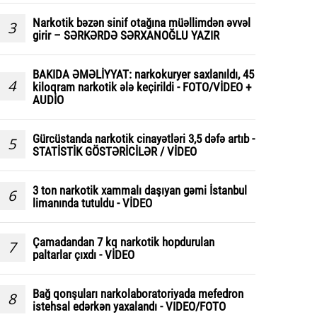
Narkotik bəzən sinif otağına müəllimdən əvvəl
3
girir – SƏRKƏRDƏ SƏRXANOĞLU YAZIR
BAKIDA ƏMƏLİYYAT: narkokuryer saxlanıldı, 45
4
kiloqram narkotik ələ keçirildi - FOTO/VİDEO +
AUDİO
Gürcüstanda narkotik cinayətləri 3,5 dəfə artıb -
5
STATİSTİK GÖSTƏRİCİLƏR / VİDEO
3 ton narkotik xammalı daşıyan gəmi İstanbul
6
limanında tutuldu - VİDEO
Çamadandan 7 kq narkotik hopdurulan
7
paltarlar çıxdı - VİDEO
Bağ qonşuları narkolaboratoriyada mefedron
8
istehsal edərkən yaxalandı - VIDEO/FOTO