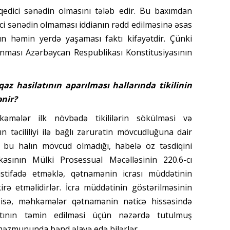
iqedici sənədin olmasını tələb edir. Bu baxımdan
ci sənədin olmaması iddianın rədd edilməsinə əsas
nın həmin yerdə yaşaması faktı kifayətdir. Çünki
ması Azərbaycan Respublikası Konstitusiyasının
-qaz hasilatının aparılması hallarında tikilinin
ənir?
kəmələr ilk növbədə tikililərin sökülməsi və
ın təcililiyi ilə bağlı zərurətin mövcudluğuna dair
ı, bu halın mövcud olmadığı, habelə öz təsdiqini
asının Mülki Prosessual Məcəlləsinin 220.6-cı
tifadə etməklə, qətnamənin icrası müddətinin
rə etməlidirlər. İcra müddətinin göstərilməsinin
da isə, məhkəmələr qətnamənin nəticə hissəsində
tının təmin edilməsi üçün nəzərdə tutulmuş
 məzmununda bənd əlavə edə bilərlər.