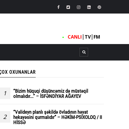
CANLI
┃
TV
┃
FM
ÇOX OXUNANLAR
“Bizim hüquqi düşüncəmiz də müstəqil
1
olmalıdır...” – İSFƏNDİYAR AĞAYEV
“Valideyn planlı şəkildə övladının həyat
2
hekayəsini qurmalıdır” – HƏKİM-PSİXOLOQ / II
HİSSƏ