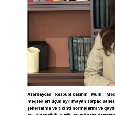
Azərbaycan Respublikasının Mülki Məcə
məqsədləri üçün ayrılmayan torpaq sahəsi
şəhərsalma və tikinti normalarını və qayd
evi, digər tikili, qurğu və ya başqa daşınma