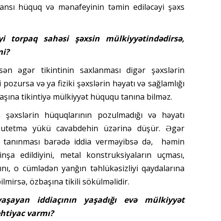
hansı hüquq və mənafeyinin təmin ediləcəyi şəxs
yi torpaq sahəsi şəxsin mülkiyyətindədirsə,
mi?
ən əgər tikintinin saxlanması digər şəxslərin
ozursa və ya fiziki şəxslərin həyatı və sağlamlığı
aşına tikintiyə mülkiyyət hüququ tanına bilməz.
a şəxslərin hüquqlarının pozulmadığı və həyatı
übutetmə yükü cavabdehin üzərinə düşür. Əgər
 tanınması barədə iddia verməyibsə də, həmin
inşa edildiyini, metal konstruksiyaların uçması,
nı, o cümlədən yanğın təhlükəsizliyi qaydalarına
lmirsə, özbaşına tikili sökülməlidir.
 yaşayan iddiaçının yaşadığı evə mülkiyyət
htiyac varmı?