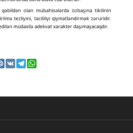
qəbildən olan mübahisələrdə özbaşına tikilinin
mə tezliyini, təcililiyi qiymətləndirmək zəruridir.
 edilən müdaxilə adekvat xarakter daşımayacaqdır.
k
tter
Mail.Ru
VK
Telegram
WhatsApp