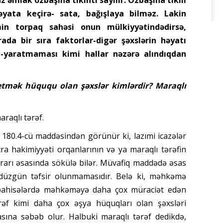
əyata keçirə- sata, bağışlaya bilməz. Lakin
in torpaq sahəsi onun mülkiyyətindədirsə,
ada bir sıra faktorlar-digər şəxslərin həyatı
ıb-yaratmaması kimi hallar nəzərə alındıqdan
 etmək hüququ olan şəxslər kimlərdir? Maraqlı
araqlı tərəf.
180.4-cü maddəsindən görünür ki, lazımi icazələr
ra hakimiyyəti orqanlarının və ya maraqlı tərəfin
rarı əsasında sökülə bilər. Müvafiq maddədə əsas
ı düzgün təfsir olunmamasıdır. Belə ki, məhkəmə
mübahisələrdə məhkəməyə daha çox müraciət edən
rəf kimi daha çox əşya hüquqları olan şəxsləri
asına səbəb olur. Halbuki maraqlı tərəf dedikdə,