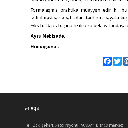
Formalaşmış praktika müəyyən edir ki, bu 
sökülməsinə səbəb olan tədbirin həyata keçiril
Əks halda özbaşına tikili olsa belə vətəndaşa
Aysu Nəbizadə,
Hüquqşünas
Faceboo
Twi
ƏLAQƏ
Bakı şəhəri, Xətai rayonu, “AMAY” Biznes mərkəzi.