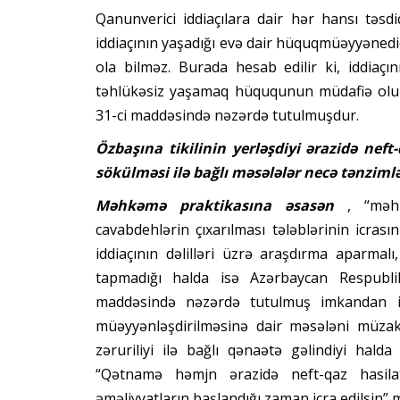
Qanunverici iddiaçılara dair hər hansı təsd
iddiaçının yaşadığı evə dair hüquqmüəyyənedi
ola bilməz. Burada hesab edilir ki, iddiaçı
təhlükəsiz yaşamaq hüququnun müdafiə olun
31-ci maddəsində nəzərdə tutulmuşdur.
Özbaşına tikilinin yerləşdiyi ərazidə neft
sökülməsi ilə bağlı məsələlər necə tənziml
Məhkəmə praktikasına əsasən
, “məh
cavabdehlərin çıxarılması tələblərinin icrasın
iddiaçının dəlilləri üzrə araşdırma aparmal
tapmadığı halda isə Azərbaycan Respublik
maddəsində nəzərdə tutulmuş imkandan is
müəyyənləşdirilməsinə dair məsələni müzaki
zəruriliyi ilə bağlı qənaətə gəlindiyi hal
“Qətnamə həmjn ərazidə neft-qaz hasila
əməliyyatların başlandığı zaman icra edilsin”