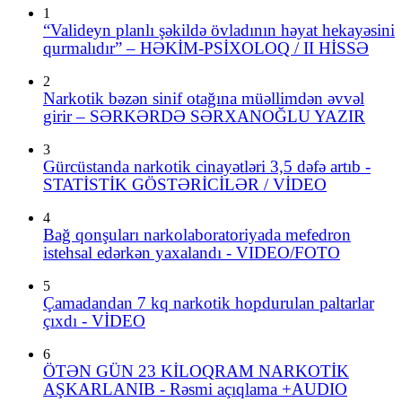
1
“Valideyn planlı şəkildə övladının həyat hekayəsini
qurmalıdır” – HƏKİM-PSİXOLOQ / II HİSSƏ
2
Narkotik bəzən sinif otağına müəllimdən əvvəl
girir – SƏRKƏRDƏ SƏRXANOĞLU YAZIR
3
Gürcüstanda narkotik cinayətləri 3,5 dəfə artıb -
STATİSTİK GÖSTƏRİCİLƏR / VİDEO
4
Bağ qonşuları narkolaboratoriyada mefedron
istehsal edərkən yaxalandı - VIDEO/FOTO
5
Çamadandan 7 kq narkotik hopdurulan paltarlar
çıxdı - VİDEO
6
ÖTƏN GÜN 23 KİLOQRAM NARKOTİK
AŞKARLANIB - Rəsmi açıqlama +AUDIO