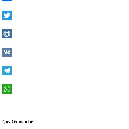
Facebook
Twitter
Mail.Ru
VK
Telegram
WhatsApp
Çox Oxunanlar