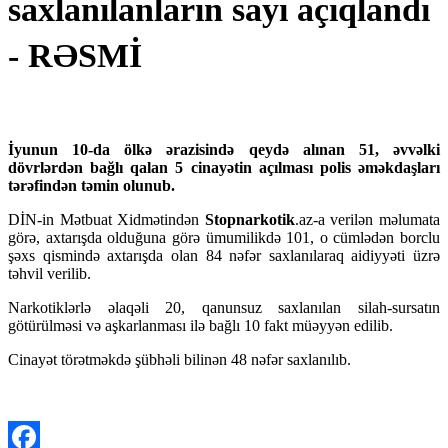
saxlanılanların sayı açıqlandı
- RƏSMİ
İyunun 10-da ölkə ərazisində qeydə alınan 51, əvvəlki
dövrlərdən bağlı qalan 5 cinayətin açılması polis əməkdaşları
tərəfindən təmin olunub.
DİN-in Mətbuat Xidmətindən
Stopnarkotik
.az-a verilən məlumata
görə, axtarışda olduğuna görə ümumilikdə 101, o cümlədən borclu
şəxs qismində axtarışda olan 84 nəfər saxlanılaraq aidiyyəti üzrə
təhvil verilib.
Narkotiklərlə əlaqəli 20, qanunsuz saxlanılan silah-sursatın
götürülməsi və aşkarlanması ilə bağlı 10 fakt müəyyən edilib.
Cinayət törətməkdə şübhəli bilinən 48 nəfər saxlanılıb.