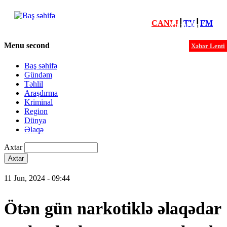
CANLI
┃
TV
┃
FM
Xəbərlər
Menu second
Xəbər Lenti
Baş səhifə
Gündəm
Təhlil
Araşdırma
Kriminal
Region
Dünya
Əlaqə
Axtar
11 Jun, 2024 - 09:44
Ötən gün narkotiklə əlaqədar