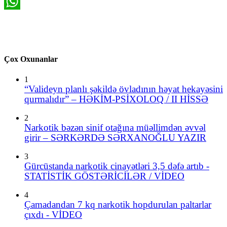
WhatsApp
Çox Oxunanlar
1
“Valideyn planlı şəkildə övladının həyat hekayəsini
qurmalıdır” – HƏKİM-PSİXOLOQ / II HİSSƏ
2
Narkotik bəzən sinif otağına müəllimdən əvvəl
girir – SƏRKƏRDƏ SƏRXANOĞLU YAZIR
3
Gürcüstanda narkotik cinayətləri 3,5 dəfə artıb -
STATİSTİK GÖSTƏRİCİLƏR / VİDEO
4
Çamadandan 7 kq narkotik hopdurulan paltarlar
çıxdı - VİDEO