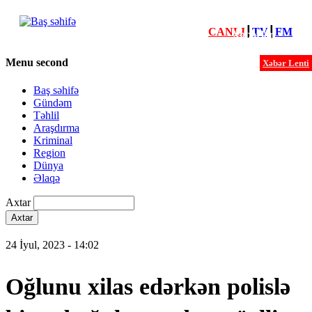
CANLI
┃
TV
┃
FM
Xəbərlər
Menu second
Xəbər Lenti
Baş səhifə
Gündəm
Təhlil
Araşdırma
Kriminal
Region
Dünya
Əlaqə
Axtar
24 İyul, 2023 - 14:02
Oğlunu xilas edərkən polislə