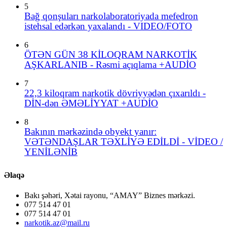
5
Bağ qonşuları narkolaboratoriyada mefedron
istehsal edərkən yaxalandı - VIDEO/FOTO
6
ÖTƏN GÜN 38 KİLOQRAM NARKOTİK
AŞKARLANIB - Rəsmi açıqlama +AUDİO
7
22,3 kiloqram narkotik dövriyyədən çıxarıldı -
DİN-dən ƏMƏLİYYAT +AUDİO
8
Bakının mərkəzində obyekt yanır:
VƏTƏNDAŞLAR TƏXLİYƏ EDİLDİ - VİDEO /
YENİLƏNİB
Əlaqə
Bakı şəhəri, Xətai rayonu, “AMAY” Biznes mərkəzi.
077 514 47 01
077 514 47 01
narkotik.az@mail.ru