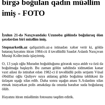
birgə boğulan qadın müəllim
imiş - FOTO
İyulun 21-də Naxçıvandakı Uzunoba gölündə boğularaq ölən
şəxslərdən biri müəllim imiş.
Stopnarkotik.az
qafqazinfo.az-a istinadən xəbər verir ki, göldə
bataraq həyatını itirən 1984-cü il təvəllüdlü Səadət Aslanlı Naxçıvan
Musiqi Kollecində işləyirmiş.
O, 13 yaşlı oğlu Muradın boğulduğunu görərək suya atılıb və özü də
boğulmağa başlayıb. Bu zaman gölün sahilində xidmətdən kənar
vaxt ailəsi ilə istirahət edən 1982-ci il təvəllüdlü polis serjantı Vüsal
Əbülfəz oğlu Quliyev suya atılaraq göldə boğulma təhlükəsi ilə
üzləşən uşağı xilas edib. Daha sonra uşağın anası S.Aslanlını xilas
etmək istəyərkən polis əməkdaşı da onunla bərabər suda boğularaq
ölüb.
Həyatını itirən müəllimin fotosunu təqdim edirik.