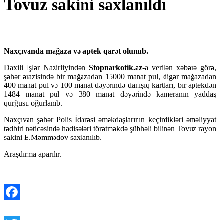
Tovuz sakini saxlanıldı
Naxçıvanda mağaza və aptek qarət olunub.
Daxili İşlər Nazirliyindən
Stopnarkotik.az
-a verilən xəbərə görə,
şəhər ərazisində bir mağazadan 15000 manat pul, digər mağazadan
400 manat pul və 100 manat dəyərində danışıq kartları, bir aptekdən
1484 manat pul və 380 manat dəyərində kameranın yaddaş
qurğusu oğurlanıb.
Naxçıvan şəhər Polis İdarəsi əməkdaşlarının keçirdikləri əməliyyat
tədbiri nəticəsində hadisələri törətməkdə şübhəli bilinən Tovuz rayon
sakini E.Məmmədov saxlanılıb.
Araşdırma aparılır.
Facebook