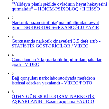
“Valideyn planlı şəkildə övladının həyat hekayəsini
qurmalıdır” – HƏKİM-PSİXOLOQ / II HİSSƏ
2
Narkotik bəzən sinif otağına müəllimdən əvvəl
girir – SƏRKƏRDƏ SƏRXANOĞLU YAZIR
3
Gürcüstanda narkotik cinayətləri 3,5 dəfə artıb -
STATİSTİK GÖSTƏRİCİLƏR / VİDEO
4
Çamadandan 7 kq narkotik hopdurulan paltarlar
çıxdı - VİDEO
5
Bağ qonşuları narkolaboratoriyada mefedron
istehsal edərkən yaxalandı - VIDEO/FOTO
6
ÖTƏN GÜN 38 KİLOQRAM NARKOTİK
AŞKARLANIB - Rəsmi açıqlama +AUDİO