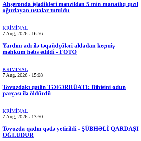
Abşeronda işlədikləri mənzildən 5 min manatlıq qızıl
oğurlayan ustalar tutuldu
KRİMİNAL
7 Aug, 2026 - 16:56
Yardım adı ilə təqaüdçüləri aldadan keçmiş
məhkum həbs edildi - FOTO
KRİMİNAL
7 Aug, 2026 - 15:08
Tovuzdakı qətlin TƏFƏRRÜATI: Bibisini odun
parçası ilə öldürdü
KRİMİNAL
7 Aug, 2026 - 13:50
Tovuzda qadın qətlə yetirildi - ŞÜBHƏLİ QARDAŞI
OĞLUDUR