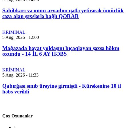
Sahibkarı və onun arvadını qətlə yetirərək ömürlük
cəza alan şəxslərlə bağlı QƏRAR
KRİMİNAL
5 Aug, 2026 - 12:00
Mağazada həyat yoldaşını bıçaqlayan şəxsə hökm
oxundu - 14 İL 6 AY HƏBS
KRİMİNAL
5 Aug, 2026 - 11:33
Qabırğası sınıb ürəyinə girmişdi - Kürəkəninə 10 il
həbs verildi
Çox Oxunanlar
1