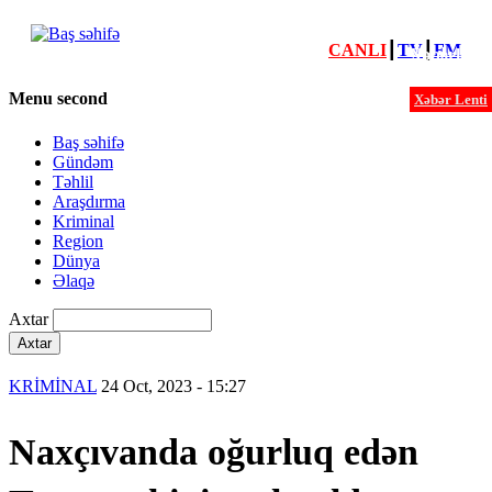
CANLI
┃
TV
┃
FM
Xəbərlər
Menu second
Xəbər Lenti
Baş səhifə
Gündəm
Təhlil
Araşdırma
Kriminal
Region
Dünya
Əlaqə
Axtar
KRİMİNAL
24 Oct, 2023 - 15:27
Naxçıvanda oğurluq edən