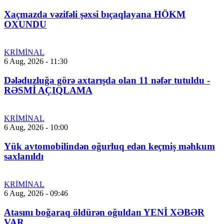
Xaçmazda vəzifəli şəxsi bıçaqlayana HÖKM
OXUNDU
KRİMİNAL
6 Aug, 2026 - 11:30
Dələduzluğa görə axtarışda olan 11 nəfər tutuldu -
RƏSMİ AÇIQLAMA
KRİMİNAL
6 Aug, 2026 - 10:00
Yük avtomobilindən oğurluq edən keçmiş məhkum
saxlanıldı
KRİMİNAL
6 Aug, 2026 - 09:46
Atasını boğaraq öldürən oğuldan YENİ XƏBƏR
VAR