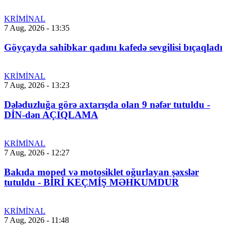
KRİMİNAL
7 Aug, 2026 - 13:35
Göyçayda sahibkar qadını kafedə sevgilisi bıçaqladı
KRİMİNAL
7 Aug, 2026 - 13:23
Dələduzluğa görə axtarışda olan 9 nəfər tutuldu -
DİN-dən AÇIQLAMA
KRİMİNAL
7 Aug, 2026 - 12:27
Bakıda moped və motosiklet oğurlayan şəxslər
tutuldu - BİRİ KEÇMİŞ MƏHKUMDUR
KRİMİNAL
7 Aug, 2026 - 11:48