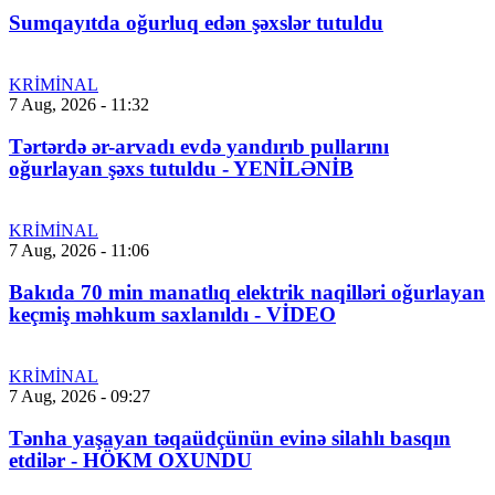
Sumqayıtda oğurluq edən şəxslər tutuldu
KRİMİNAL
7 Aug, 2026 - 11:32
Tərtərdə ər-arvadı evdə yandırıb pullarını
oğurlayan şəxs tutuldu - YENİLƏNİB
KRİMİNAL
7 Aug, 2026 - 11:06
Bakıda 70 min manatlıq elektrik naqilləri oğurlayan
keçmiş məhkum saxlanıldı - VİDEO
KRİMİNAL
7 Aug, 2026 - 09:27
Tənha yaşayan təqaüdçünün evinə silahlı basqın
etdilər - HÖKM OXUNDU