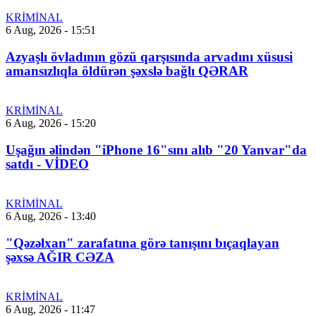
KRİMİNAL
6 Aug, 2026 - 15:51
Azyaşlı övladının gözü qarşısında arvadını xüsusi
amansızlıqla öldürən şəxslə bağlı QƏRAR
KRİMİNAL
6 Aug, 2026 - 15:20
Uşağın əlindən "iPhone 16"sını alıb "20 Yanvar"da
satdı - VİDEO
KRİMİNAL
6 Aug, 2026 - 13:40
"Qəzəlxan" zarafatına görə tanışını bıçaqlayan
şəxsə AĞIR CƏZA
KRİMİNAL
6 Aug, 2026 - 11:47