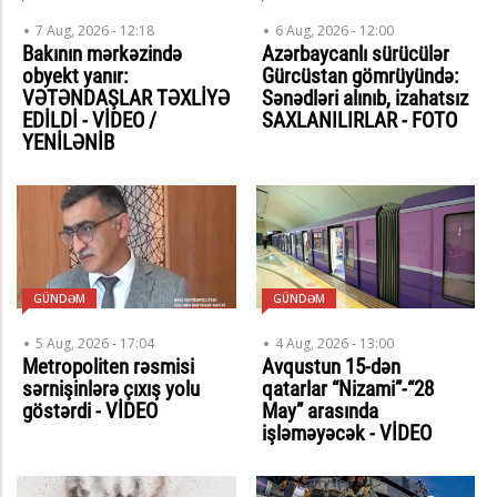
7 Aug, 2026 - 12:18
6 Aug, 2026 - 12:00
Bakının mərkəzində
Azərbaycanlı sürücülər
obyekt yanır:
Gürcüstan gömrüyündə:
VƏTƏNDAŞLAR TƏXLİYƏ
Sənədləri alınıb, izahatsız
EDİLDİ - VİDEO /
SAXLANILIRLAR - FOTO
YENİLƏNİB
GÜNDƏM
GÜNDƏM
5 Aug, 2026 - 17:04
4 Aug, 2026 - 13:00
Metropoliten rəsmisi
Avqustun 15-dən
sərnişinlərə çıxış yolu
qatarlar “Nizami”-“28
göstərdi - VİDEO
May” arasında
işləməyəcək - VİDEO