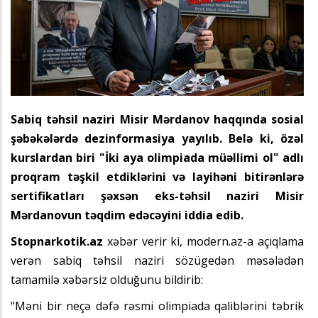
Sabiq təhsil naziri Misir Mərdanov haqqında sosial
şəbəkələrdə dezinformasiya yayılıb. Belə ki, özəl
kurslardan biri "İki aya olimpiada müəllimi ol" adlı
proqram təşkil etdiklərini və layihəni bitirənlərə
sertifikatları şəxsən eks-təhsil naziri Misir
Mərdanovun təqdim edəcəyini iddia edib.
Stopnarkotik.az
xəbər verir ki, modern.az-a açıqlama
verən sabiq təhsil naziri sözügedən məsələdən
tamamilə xəbərsiz olduğunu bildirib:
"Məni bir neçə dəfə rəsmi olimpiada qaliblərini təbrik