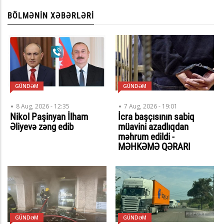
BÖLMƏNIN XƏBƏRLƏRI
GÜNDƏM
GÜNDƏM
8 Aug, 2026 - 12:35
7 Aug, 2026 - 19:01
Nikol Paşinyan İlham
İcra başçısının sabiq
Əliyevə zəng edib
müavini azadlıqdan
məhrum edildi -
MƏHKƏMƏ QƏRARI
GÜNDƏM
GÜNDƏM