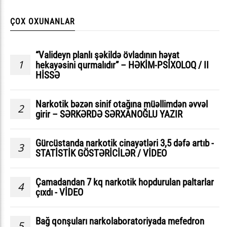
ÇOX OXUNANLAR
“Valideyn planlı şəkildə övladının həyat
1
hekayəsini qurmalıdır” – HƏKİM-PSİXOLOQ / II
HİSSƏ
Narkotik bəzən sinif otağına müəllimdən əvvəl
2
girir – SƏRKƏRDƏ SƏRXANOĞLU YAZIR
Gürcüstanda narkotik cinayətləri 3,5 dəfə artıb -
3
STATİSTİK GÖSTƏRİCİLƏR / VİDEO
Çamadandan 7 kq narkotik hopdurulan paltarlar
4
çıxdı - VİDEO
Bağ qonşuları narkolaboratoriyada mefedron
5