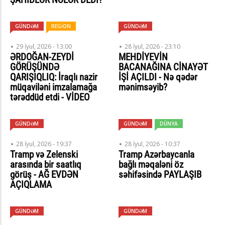
GÜNDƏM
REGİON
GÜNDƏM
29 İyul, 2026 - 13:00
28 İyul, 2026 - 23:10
ƏRDOĞAN-ZEYDİ
MEHDİYEVİN
GÖRÜŞÜNDƏ
BACANAĞINA CİNAYƏT
QARIŞIQLIQ: İraqlı nazir
İŞİ AÇILDI - Nə qədər
müqaviləni imzalamağa
mənimsəyib?
tərəddüd etdi - VİDEO
GÜNDƏM
GÜNDƏM
DÜNYA
28 İyul, 2026 - 19:37
28 İyul, 2026 - 10:37
Tramp və Zelenski
Tramp Azərbaycanla
arasında bir saatlıq
bağlı məqaləni öz
görüş - AĞ EVDƏN
səhifəsində PAYLAŞIB
AÇIQLAMA
GÜNDƏM
GÜNDƏM