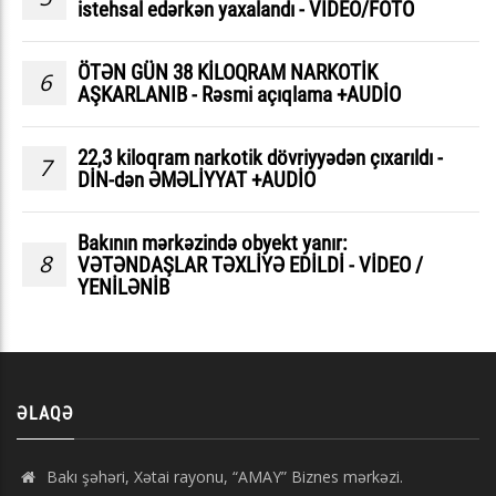
istehsal edərkən yaxalandı - VIDEO/FOTO
ÖTƏN GÜN 38 KİLOQRAM NARKOTİK
6
AŞKARLANIB - Rəsmi açıqlama +AUDİO
22,3 kiloqram narkotik dövriyyədən çıxarıldı -
7
DİN-dən ƏMƏLİYYAT +AUDİO
Bakının mərkəzində obyekt yanır:
8
VƏTƏNDAŞLAR TƏXLİYƏ EDİLDİ - VİDEO /
YENİLƏNİB
ƏLAQƏ
Bakı şəhəri, Xətai rayonu, “AMAY” Biznes mərkəzi.