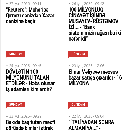
27 İyul, 2026 - 09:11
26 İyul, 2026 - 09:42
"Reuters": Müharibə
100 MİLYONLUQ
Qırmızı dənizdən Xəzər
CİNAYƏT İŞİNDƏ
dənizinə keçir
MUSAYEV- RÜSTƏMOV
İZİ... - “Bank
sistemimizin ağası bu iki
nəfər idi”
GÜNDƏM
GÜNDƏM
25 İyul, 2026 - 09:45
23 İyul, 2026 - 12:06
DÖVLƏTİN 100
Elmar Vəliyevə məxsus
MİLYONUNU TALAN
bazar satışa çıxarıldı - 16
ETDİLƏR - Həbs olunan
MİLYONA
iş adamları kimlərdir?
GÜNDƏM
GÜNDƏM
22 İyul, 2026 - 09:29
22 İyul, 2026 - 09:04
Bakıda baş tutan məxfi
"İTALİYADAN SONRA
görüşdə kimlər iştirak
ALMANİYA..." -