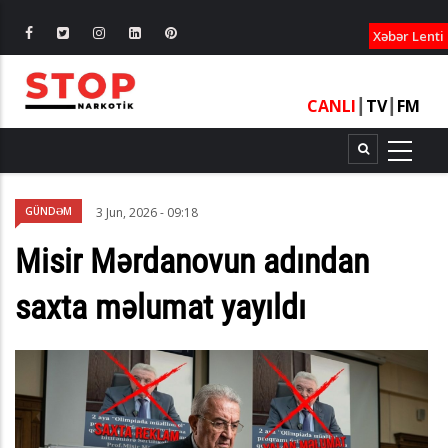
XƏBƏRLƏ
Xəbər Lenti
CANLI
┃
TV
┃
FM
GÜNDƏM
3 Jun, 2026 - 09:18
Misir Mərdanovun adından
saxta məlumat yayıldı