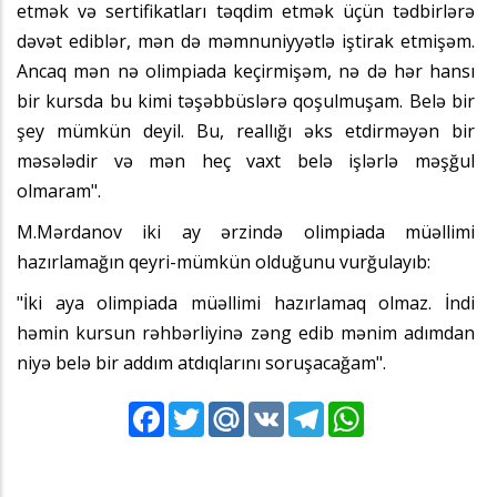
etmək və sertifikatları təqdim etmək üçün tədbirlərə
dəvət ediblər, mən də məmnuniyyətlə iştirak etmişəm.
Ancaq mən nə olimpiada keçirmişəm, nə də hər hansı
bir kursda bu kimi təşəbbüslərə qoşulmuşam. Belə bir
şey mümkün deyil. Bu, reallığı əks etdirməyən bir
məsələdir və mən heç vaxt belə işlərlə məşğul
olmaram".
M.Mərdanov iki ay ərzində olimpiada müəllimi
hazırlamağın qeyri-mümkün olduğunu vurğulayıb:
"İki aya olimpiada müəllimi hazırlamaq olmaz. İndi
həmin kursun rəhbərliyinə zəng edib mənim adımdan
niyə belə bir addım atdıqlarını soruşacağam".
Facebook
Twitter
Mail.Ru
VK
Telegram
WhatsApp