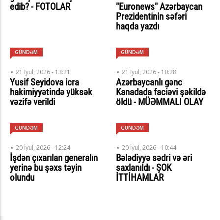
edib? - FOTOLAR
"Euronews" Azərbaycan
Prezidentinin səfəri
haqda yazdı
GÜNDƏM
GÜNDƏM
21 İyul, 2026 - 13:21
21 İyul, 2026 - 10:28
Yusif Seyidova icra
Azərbaycanlı gənc
hakimiyyətində yüksək
Kanadada faciəvi şəkildə
vəzifə verildi
öldü - MÜƏMMALI OLAY
GÜNDƏM
GÜNDƏM
20 İyul, 2026 - 12:24
20 İyul, 2026 - 10:44
İşdən çıxarılan generalın
Bələdiyyə sədri və əri
yerinə bu şəxs təyin
saxlanıldı - ŞOK
olundu
İTTİHAMLAR