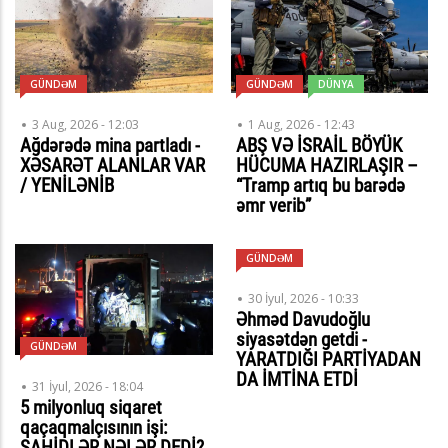
GÜNDƏM
GÜNDƏM
DÜNYA
3 Aug, 2026 - 12:03
1 Aug, 2026 - 12:43
Ağdərədə mina partladı -
ABŞ VƏ İSRAİL BÖYÜK
XƏSARƏT ALANLAR VAR
HÜCUMA HAZIRLAŞIR –
/ YENİLƏNİB
“Tramp artıq bu barədə
əmr verib”
GÜNDƏM
30 İyul, 2026 - 10:33
Əhməd Davudoğlu
siyasətdən getdi -
GÜNDƏM
YARATDIĞI PARTİYADAN
DA İMTİNA ETDİ
31 İyul, 2026 - 18:04
5 milyonluq siqaret
qaçaqmalçısının işi:
ŞAHİDLƏR NƏLƏR DEDİ?