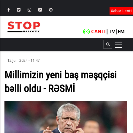
XƏBƏRLƏ
Xəbər Lenti
CANLI
┃
TV
┃
FM
12 Jun, 2024 - 11:47
Millimizin yeni baş məşqçisi
bəlli oldu - RƏSMİ