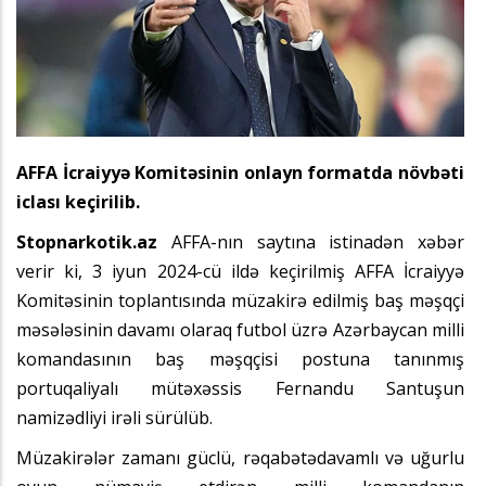
AFFA İcraiyyə Komitəsinin onlayn formatda növbəti
iclası keçirilib.
Stopnarkotik.az
AFFA-nın saytına istinadən xəbər
verir ki, 3 iyun 2024-cü ildə keçirilmiş AFFA İcraiyyə
Komitəsinin toplantısında müzakirə edilmiş baş məşqçi
məsələsinin davamı olaraq futbol üzrə Azərbaycan milli
komandasının baş məşqçisi postuna tanınmış
portuqaliyalı mütəxəssis Fernandu Santuşun
namizədliyi irəli sürülüb.
Müzakirələr zamanı güclü, rəqabətədavamlı və uğurlu