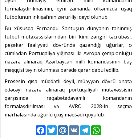
oyun nümayiş etdirən milli komandanın
formalaşdırılmasının, eyni zamanda ölkəmizdə uşaq
futbolunun inkişafının zəruriliyi qeyd olunub.
Bu xüsusda Fernandu Santuşun dünyanın tanınmış
futbol mütəxəssislərindən biri kimi zəngin təcrübəsi,
peşəkar fəaliyyəti dövründə qazandığı uğurlar, o
cümlədən Portuqaliya yığması ilə Avropa çempionluğu
nəzərə alınaraq Azərbaycan milli komandasının baş
məşqçisi təyin olunması barədə qərar qəbul edilib.
Prosesin qısa müddətli deyil, müəyyən dövrü əhatə
edəcəyi nəzərə alınaraq portuqaliyalı mütəxəssisin
qarşısında rəqabətədavamlı komandanın
formalaşdırılması və AVRO 2028-in seçmə
mərhələsində uğurlu çıxış məqsədi qoyulub.
Facebook
Twitter
Mail.Ru
VK
Telegram
WhatsApp