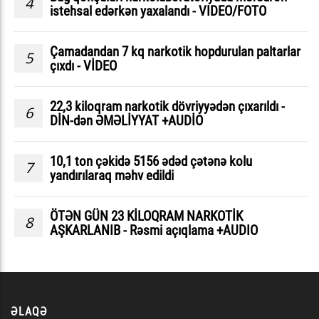
4
istehsal edərkən yaxalandı - VIDEO/FOTO
Çamadandan 7 kq narkotik hopdurulan paltarlar
5
çıxdı - VİDEO
22,3 kiloqram narkotik dövriyyədən çıxarıldı -
6
DİN-dən ƏMƏLİYYAT +AUDİO
10,1 ton çəkidə 5156 ədəd çətənə kolu
7
yandırılaraq məhv edildi
ÖTƏN GÜN 23 KİLOQRAM NARKOTİK
8
AŞKARLANIB - Rəsmi açıqlama +AUDIO
ƏLAQƏ