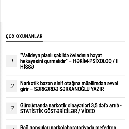
ÇOX OXUNANLAR
“Valideyn planlı şəkildə övladının həyat
1
hekayəsini qurmalıdır” – HƏKİM-PSİXOLOQ / II
HİSSƏ
Narkotik bəzən sinif otağına müəllimdən əvvəl
2
girir – SƏRKƏRDƏ SƏRXANOĞLU YAZIR
Gürcüstanda narkotik cinayətləri 3,5 dəfə artıb -
3
STATİSTİK GÖSTƏRİCİLƏR / VİDEO
Bağ qonşuları narkolaboratoriyada mefedron