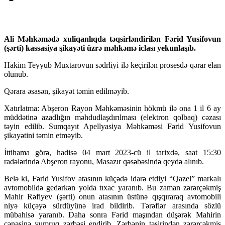
Ali Məhkəmədə xuliqanlıqda təqsirləndirilən Fərid Yusifovun
(şərti) kassasiya şikayəti üzrə məhkəmə iclası yekunlaşıb.
Hakim Teyyub Muxtarovun sədrliyi ilə keçirilən prosesdə qərar elan
olunub.
Qərara əsasən, şikayət təmin edilməyib.
Xatırlatma: Abşeron Rayon Məhkəməsinin hökmü ilə ona 1 il 6 ay
müddətinə azadlığın məhdudlaşdırılması (elektron qolbaq) cəzası
təyin edilib. Sumqayıt Apellyasiya Məhkəməsi Fərid Yusifovun
şikayətini təmin etməyib.
İttihama görə, hadisə 04 mart 2023-cü il tarixdə, saat 15:30
radələrində Abşeron rayonu, Masazır qəsəbəsində qeydə alınıb.
Belə ki, Fərid Yusifov atasının küçədə idarə etdiyi “Qazel” markalı
avtomobildə gedərkən yolda tıxac yaranıb. Bu zaman zərərçəkmiş
Mahir Rəfiyev (şərti) onun atasının üstünə qışqıraraq avtomobili
niyə küçəyə sürdüyünə irad bildirib. Tərəflər arasında sözlü
mübahisə yaranıb. Daha sonra Fərid maşından düşərək Mahirin
çənəsinə yumruq zərbəsi endirib. Zərbənin təsirindən zərərçəkmiş