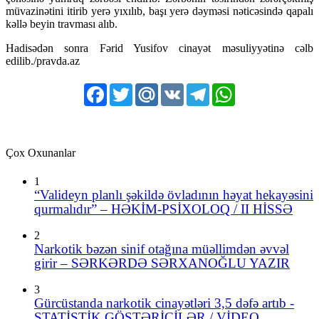
müvazinətini itirib yerə yıxılıb, başı yerə dəyməsi nəticəsində qapalı
kəllə beyin travması alıb.
Hadisədən sonra Fərid Yusifov cinayət məsuliyyətinə cəlb
edilib./pravda.az
Facebook
Twitter
Mail.Ru
VK
Telegram
WhatsApp
Çox Oxunanlar
1
“Valideyn planlı şəkildə övladının həyat hekayəsini
qurmalıdır” – HƏKİM-PSİXOLOQ / II HİSSƏ
2
Narkotik bəzən sinif otağına müəllimdən əvvəl
girir – SƏRKƏRDƏ SƏRXANOĞLU YAZIR
3
Gürcüstanda narkotik cinayətləri 3,5 dəfə artıb -
STATİSTİK GÖSTƏRİCİLƏR / VİDEO