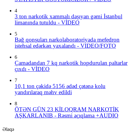
4
3 ton narkotik xammalı daşıyan gəmi İstanbul
limanında tutuldu - VİDEO
5
Bağ qonşuları narkolaboratoriyada mefedron
istehsal edərkən yaxalandı - VIDEO/FOTO
6
Çamadandan 7 kq narkotik hopdurulan paltarlar
çıxdı - VİDEO
7
10,1 ton çəkidə 5156 ədəd çətənə kolu
yandırılaraq məhv edildi
8
ÖTƏN GÜN 23 KİLOQRAM NARKOTİK
AŞKARLANIB - Rəsmi açıqlama +AUDIO
Əlaqə