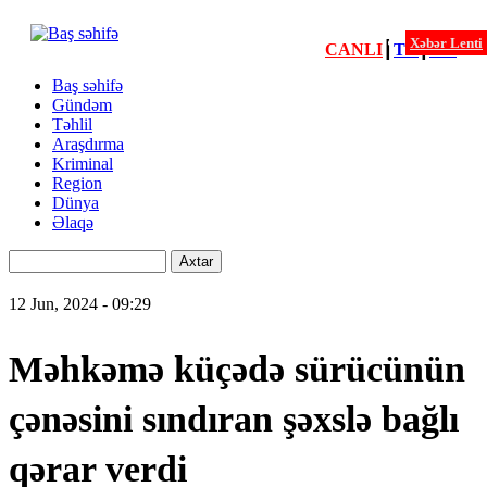
Xəbər Lenti
CANLI
┃
TV
┃
FM
Xəbərlər
Baş səhifə
Gündəm
Menu
Təhlil
second
Araşdırma
Kriminal
Region
Dünya
Əlaqə
Axtar
12 Jun, 2024 - 09:29
Məhkəmə küçədə sürücünün
çənəsini sındıran şəxslə bağlı
qərar verdi