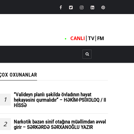
CANLI
┃
TV
┃
FM
ÇOX OXUNANLAR
“Valideyn planlı şəkildə övladının həyat
1
hekayəsini qurmalıdır” – HƏKİM-PSİXOLOQ / II
HİSSƏ
Narkotik bəzən sinif otağına müəllimdən əvvəl
2
girir – SƏRKƏRDƏ SƏRXANOĞLU YAZIR