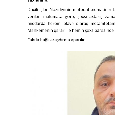
Daxili İşlər Nazirliyinin mətbuat xidmətini
verilən məlumata görə, şəxsi axtarış zama
miqdarda heroin, əlavə olaraq metamfetam
Məhkəmənin qərarı ilə həmin şəxs barəsində h
Faktla bağlı araşdırma aparılır.