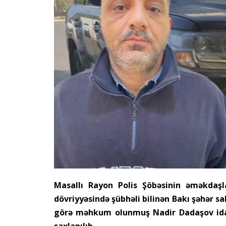
Masallı Rayon Polis Şöbəsinin əməkdaşla
dövriyyəsində şübhəli bilinən Bakı şəhər sa
görə məhkum olunmuş Nadir Dadaşov idar
saxlanılıb.