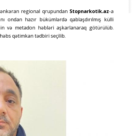
n Lənkəran regional qrupundan
Stopnarkotik.az
-a
nı ondan hazır bükümlərdə qablaşdırılmış külli
in və metadon həbləri aşkarlanaraq götürülüb.
əbs qətimkan tədbiri seçilib.