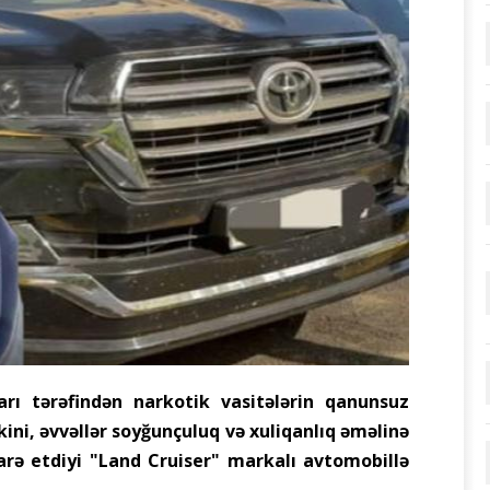
rı tərəfindən narkotik vasitələrin qanunsuz
kini, əvvəllər soyğunçuluq və xuliqanlıq əməlinə
ə etdiyi "Land Cruiser" markalı avtomobillə