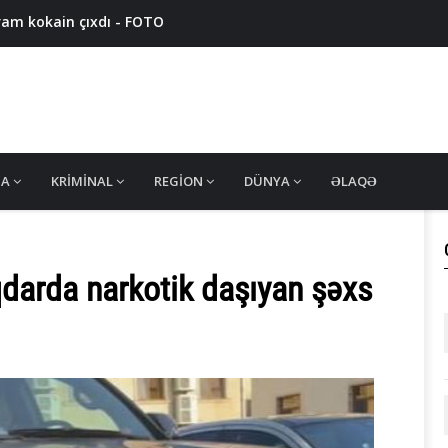
ram kokain çıxdı - FOTO
7 nəfər saxlanıldı, 11 ton həşiş müsadirə olundu
qram narkotik müsadirə edildi - VİDEO
nsan alverçiləri ələ keçdi - VİDEO
 edildi - FOTO
MA
KRIMINAL
REGION
DÜNYA
ƏLAQƏ
qdarda narkotik daşıyan şəxs