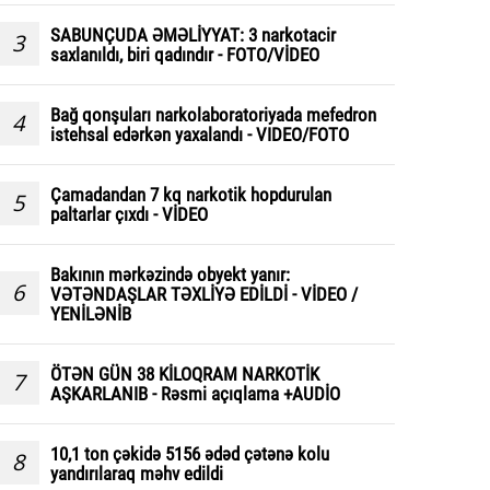
SABUNÇUDA ƏMƏLİYYAT: 3 narkotacir
3
saxlanıldı, biri qadındır - FOTO/VİDEO
Bağ qonşuları narkolaboratoriyada mefedron
4
istehsal edərkən yaxalandı - VIDEO/FOTO
Çamadandan 7 kq narkotik hopdurulan
5
paltarlar çıxdı - VİDEO
Bakının mərkəzində obyekt yanır:
6
VƏTƏNDAŞLAR TƏXLİYƏ EDİLDİ - VİDEO /
YENİLƏNİB
ÖTƏN GÜN 38 KİLOQRAM NARKOTİK
7
AŞKARLANIB - Rəsmi açıqlama +AUDİO
10,1 ton çəkidə 5156 ədəd çətənə kolu
8
yandırılaraq məhv edildi