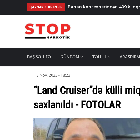
Banan konteynerindən 499 kiloq
QAYNAR XƏBƏRLƏR
NARKOTRİK ŞƏBƏKƏSİ DAĞIDILDI: 5
İSTANBULDA ƏMƏLİYYAT: 191 kilo
İspaniyada narkotik tacirləri və i
Kokain düzəldən "kimyagər" həbs
MAIN
NAVIGATION
BAŞ SƏHIFƏ
GÜNDƏM
TƏHLIL
ARAŞDIR
3 Nov, 2023 - 18:22
“Land Cruiser”də külli mi
saxlanıldı - FOTOLAR