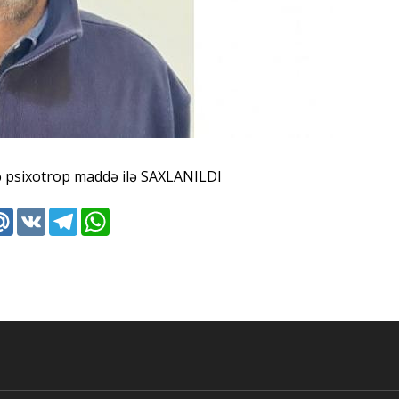
k
tter
Mail.Ru
VK
Telegram
WhatsApp