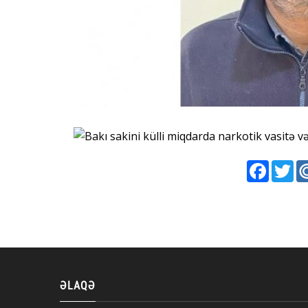
Faceboo
Twi
ƏLAQƏ