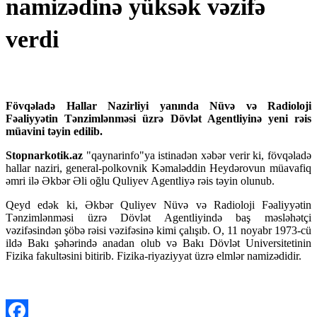
namizədinə yüksək vəzifə
verdi
Fövqəladə Hallar Nazirliyi yanında Nüvə və Radioloji
Fəaliyyətin Tənzimlənməsi üzrə Dövlət Agentliyinə yeni rəis
müavini təyin edilib.
Stopnarkotik.az
"qaynarinfo"ya istinadən xəbər verir ki, fövqəladə
hallar naziri, general-polkovnik Kəmaləddin Heydərovun müavafiq
əmri ilə Əkbər Əli oğlu Quliyev Agentliyə rəis təyin olunub.
Qeyd edək ki, Əkbər Quliyev Nüvə və Radioloji Fəaliyyətin
Tənzimlənməsi üzrə Dövlət Agentliyində baş məsləhətçi
vəzifəsindən şöbə rəisi vəzifəsinə kimi çalışıb. O, 11 noyabr 1973-cü
ildə Bakı şəhərində anadan olub və Bakı Dövlət Universitetinin
Fizika fakultəsini bitirib. Fizika-riyaziyyat üzrə elmlər namizədidir.