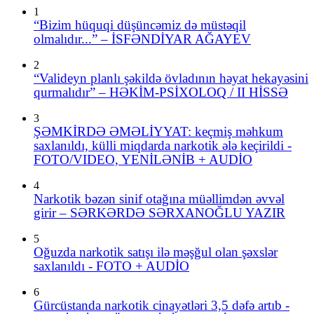
1
“Bizim hüquqi düşüncəmiz də müstəqil
olmalıdır...” – İSFƏNDİYAR AĞAYEV
2
“Valideyn planlı şəkildə övladının həyat hekayəsini
qurmalıdır” – HƏKİM-PSİXOLOQ / II HİSSƏ
3
ŞƏMKİRDƏ ƏMƏLİYYAT: keçmiş məhkum
saxlanıldı, külli miqdarda narkotik ələ keçirildi -
FOTO/VIDEO, YENİLƏNİB + AUDİO
4
Narkotik bəzən sinif otağına müəllimdən əvvəl
girir – SƏRKƏRDƏ SƏRXANOĞLU YAZIR
5
Oğuzda narkotik satışı ilə məşğul olan şəxslər
saxlanıldı - FOTO + AUDİO
6
Gürcüstanda narkotik cinayətləri 3,5 dəfə artıb -