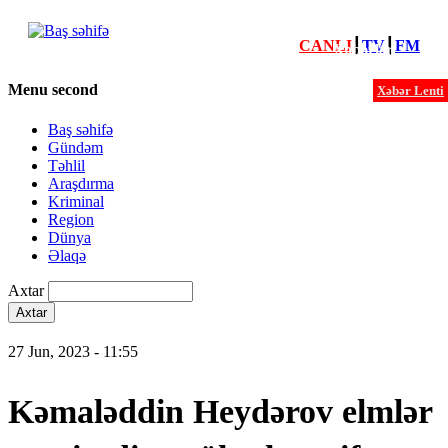
CANLI
┃
TV
┃
FM
Xəbərlər
Menu second
Xəbər Lenti
Baş səhifə
Gündəm
Təhlil
Araşdırma
Kriminal
Region
Dünya
Əlaqə
Axtar
27 Jun, 2023 - 11:55
Kəmaləddin Heydərov elmlər