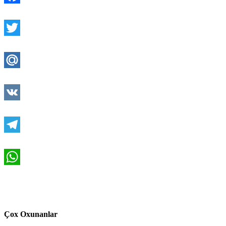
Facebook
Twitter
Mail.Ru
VK
Telegram
WhatsApp
Çox Oxunanlar