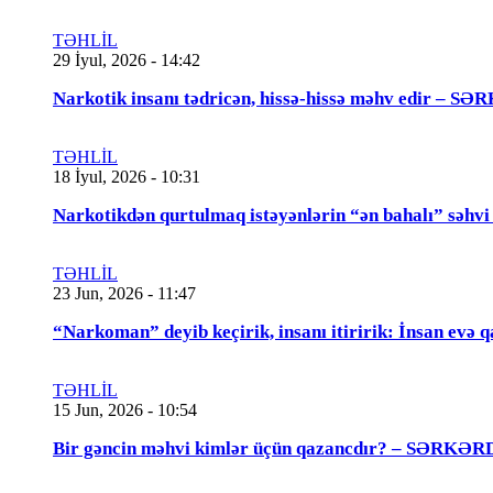
TƏHLİL
29 İyul, 2026 - 14:42
Narkotik insanı tədricən, hissə-hissə məhv edir
TƏHLİL
18 İyul, 2026 - 10:31
Narkotikdən qurtulmaq istəyənlərin “ən bahalı”
TƏHLİL
23 Jun, 2026 - 11:47
“Narkoman” deyib keçirik, insanı itiririk: İnsan evə 
TƏHLİL
15 Jun, 2026 - 10:54
Bir gəncin məhvi kimlər üçün qazancdır? – SƏ