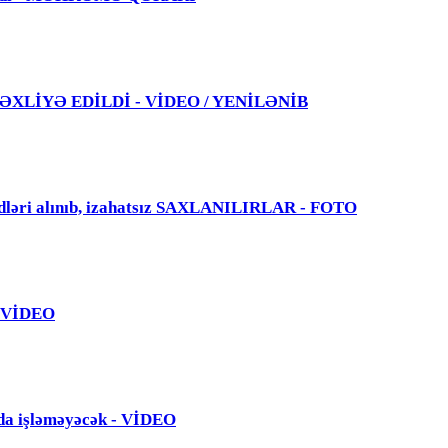
 TƏXLİYƏ EDİLDİ - VİDEO / YENİLƏNİB
dləri alınıb, izahatsız SAXLANILIRLAR - FOTO
 - VİDEO
da işləməyəcək - VİDEO