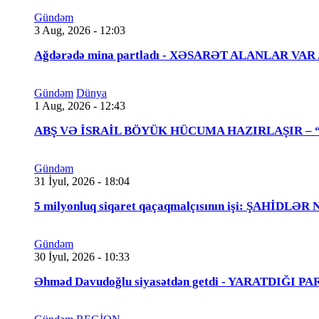
Gündəm
3 Aug, 2026 - 12:03
Ağdərədə mina partladı - XƏSARƏT ALANLAR VAR
Gündəm
Dünya
1 Aug, 2026 - 12:43
ABŞ VƏ İSRAİL BÖYÜK HÜCUMA HAZIRLAŞIR – “Tra
Gündəm
31 İyul, 2026 - 18:04
5 milyonluq siqaret qaçaqmalçısının işi: ŞAHİDLƏ
Gündəm
30 İyul, 2026 - 10:33
Əhməd Davudoğlu siyasətdən getdi - YARATDIĞI 