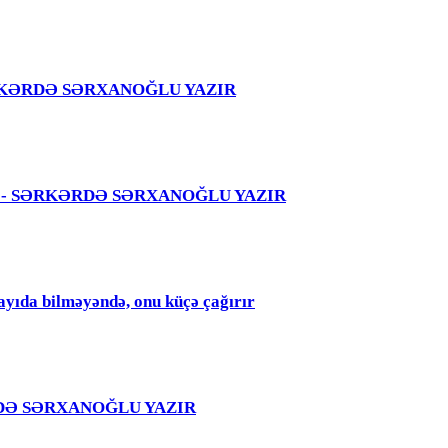
 – SƏRKƏRDƏ SƏRXANOĞLU YAZIR
 səhvi - SƏRKƏRDƏ SƏRXANOĞLU YAZIR
qayıda bilməyəndə, onu küçə çağırır
RKƏRDƏ SƏRXANOĞLU YAZIR