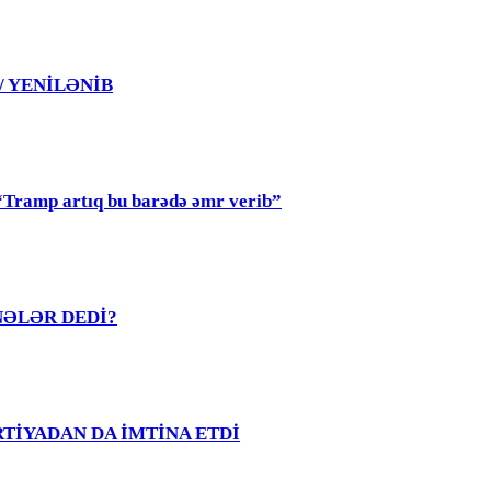
 / YENİLƏNİB
mp artıq bu barədə əmr verib”
R NƏLƏR DEDİ?
PARTİYADAN DA İMTİNA ETDİ