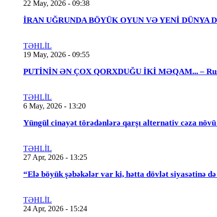
22 May, 2026 - 09:38
İRAN UĞRUNDA BÖYÜK OYUN VƏ YENİ DÜNYA DÜZƏNİ..
TƏHLİL
19 May, 2026 - 09:55
PUTİNİN ƏN ÇOX QORXDUĞU İKİ MƏQAM... – Rusiya t
TƏHLİL
6 May, 2026 - 13:20
Yüngül cinayət törədənlərə qarşı alternativ cəza növ
TƏHLİL
27 Apr, 2026 - 13:25
“Elə böyük şəbəkələr var ki, hətta dövlət siyasətinə
TƏHLİL
24 Apr, 2026 - 15:24