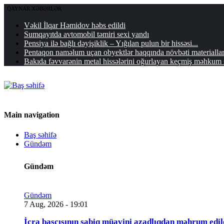
QAYNAR XƏBƏRLƏR
Vəkil İlqar Həmidov həbs edildi
Sumqayıtda avtomobil təmiri sexi yandı
Pensiya ilə bağlı dəyişiklik – Yığılan pulun bir hissəsi...
Pentaqon naməlum uçan obyektlər haqqında növbəti materialla
Bakıda fəvvarənin metal hissələrini oğurlayan keçmiş məhkum s
Main navigation
Baş səhifə
Gündəm
Gündəm
Gündəm
7 Aug, 2026 - 19:01
İcra başçısının sabiq müavini azadlıqdan məhrum