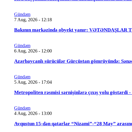
Gündəm
7 Aug, 2026 - 12:18
Bakının mərkəzində obyekt yanır: VƏTƏNDAŞLAR
Gündəm
6 Aug, 2026 - 12:00
Azərbaycanlı sürücülər Gürcüstan gömrüyündə: Sənə
Gündəm
5 Aug, 2026 - 17:04
Metropoliten rəsmisi sərnişinlərə çıxış yolu göstərdi
Gündəm
4 Aug, 2026 - 13:00
Avqustun 15-dən qatarlar “Nizami”-“28 May” arasın