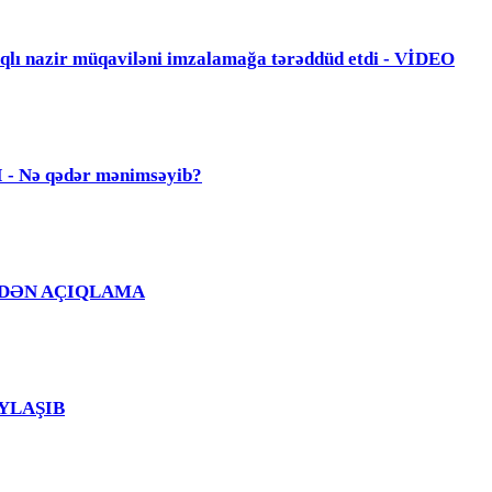
zir müqaviləni imzalamağa tərəddüd etdi - VİDEO
Nə qədər mənimsəyib?
Ğ EVDƏN AÇIQLAMA
PAYLAŞIB