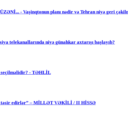
. - Vaşinqtonun planı nədir və Tehran niyə geri çəkil
elekanallarında niyə günahkar axtarışı başlayıb?
ü seçilməlidir? - TƏHLİL
 də təsir edirlər” – MİLLƏT VƏKİLİ / II HİSSƏ