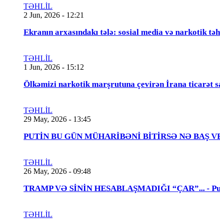
TƏHLİL
2 Jun, 2026 - 12:21
Ekranın arxasındakı tələ: sosial media və narkotik təh
TƏHLİL
1 Jun, 2026 - 15:12
Ölkəmizi narkotik marşrutuna çevirən İrana ticarət s
TƏHLİL
29 May, 2026 - 13:45
PUTİN BU GÜN MÜHARİBƏNİ BİTİRSƏ NƏ BAŞ VERƏCƏK
TƏHLİL
26 May, 2026 - 09:48
TRAMP VƏ SİNİN HESABLAŞMADIĞI “ÇAR”... - Putin
TƏHLİL