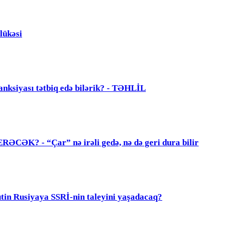
lükəsi
anksiyası tətbiq edə bilərik? - TƏHLİL
? - “Çar” nə irəli gedə, nə də geri dura bilir
 Rusiyaya SSRİ-nin taleyini yaşadacaq?