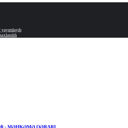
r yayımlayıb
axlanıldı
 edildi - MƏHKƏMƏ QƏRARI