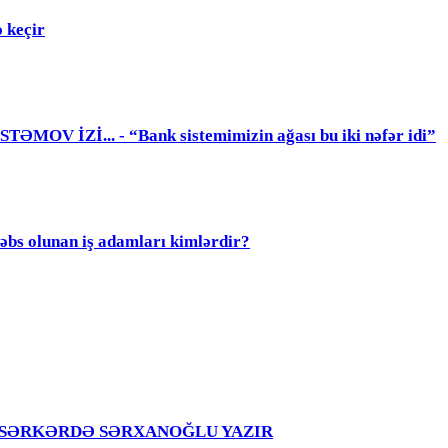
 keçir
 İZİ... - “Bank sistemimizin ağası bu iki nəfər idi”
olunan iş adamları kimlərdir?
girir – SƏRKƏRDƏ SƏRXANOĞLU YAZIR