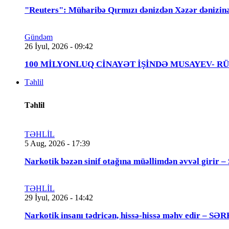
"Reuters": Müharibə Qırmızı dənizdən Xəzər dənizinə
Gündəm
26 İyul, 2026 - 09:42
100 MİLYONLUQ CİNAYƏT İŞİNDƏ MUSAYEV- RÜSTƏMOV
Təhlil
Təhlil
TƏHLİL
5 Aug, 2026 - 17:39
Narkotik bəzən sinif otağına müəllimdən əvvəl 
TƏHLİL
29 İyul, 2026 - 14:42
Narkotik insanı tədricən, hissə-hissə məhv edir