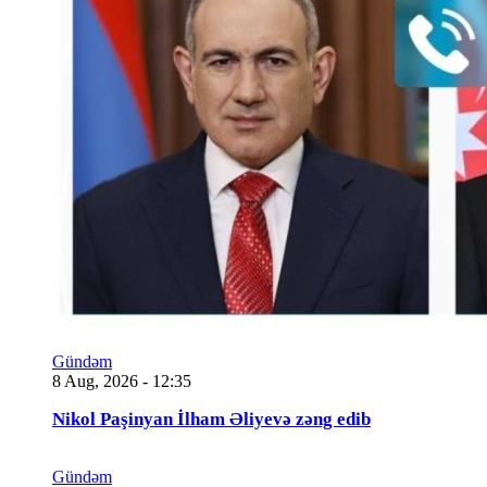
Gündəm
8 Aug, 2026 - 12:35
Nikol Paşinyan İlham Əliyevə zəng edib
Gündəm