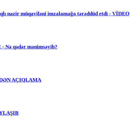
zir müqaviləni imzalamağa tərəddüd etdi - VİDEO
Nə qədər mənimsəyib?
Ğ EVDƏN AÇIQLAMA
PAYLAŞIB