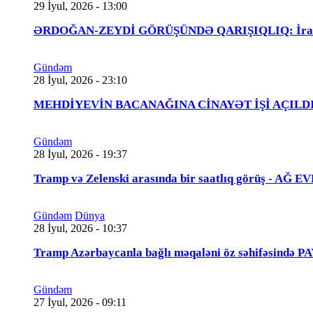
29 İyul, 2026 - 13:00
ƏRDOĞAN-ZEYDİ GÖRÜŞÜNDƏ QARIŞIQLIQ: İraqlı na
Gündəm
28 İyul, 2026 - 23:10
MEHDİYEVİN BACANAĞINA CİNAYƏT İŞİ AÇILDI - 
Gündəm
28 İyul, 2026 - 19:37
Tramp və Zelenski arasında bir saatlıq görüş - A
Gündəm
Dünya
28 İyul, 2026 - 10:37
Tramp Azərbaycanla bağlı məqaləni öz səhifəsində 
Gündəm
27 İyul, 2026 - 09:11