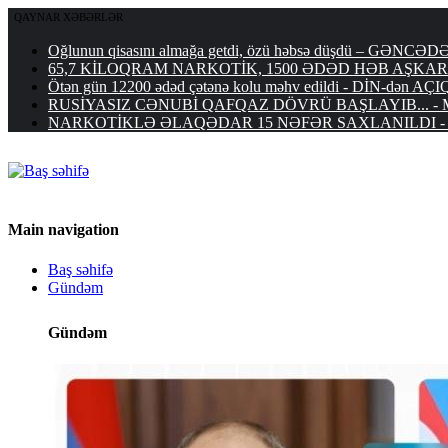
QAYNAR XƏBƏRLƏR
Oğlunun qisasını almağa getdi, özü həbsə düşdü – G
65,7 KİLOQRAM NARKOTİK, 1500 ƏDƏD HƏB AŞKARLAN
Ötən gün 12200 ədəd çətənə kolu məhv edildi - DİN-dən 
RUSİYASIZ CƏNUBİ QAFQAZ DÖVRÜ BAŞLAYIB... - Moskvanı
NARKOTİKLƏ ƏLAQƏDAR 15 NƏFƏR SAXLANILDI - 3 nəfə
Main navigation
Baş səhifə
Gündəm
Gündəm