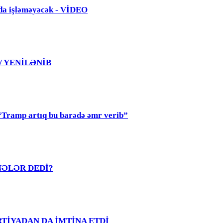
da işləməyəcək - VİDEO
 / YENİLƏNİB
mp artıq bu barədə əmr verib”
R NƏLƏR DEDİ?
PARTİYADAN DA İMTİNA ETDİ