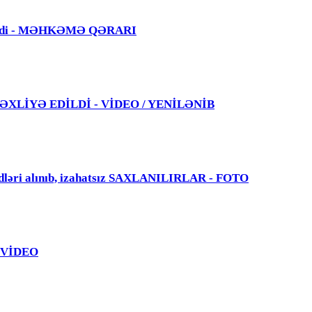
 edildi - MƏHKƏMƏ QƏRARI
 TƏXLİYƏ EDİLDİ - VİDEO / YENİLƏNİB
dləri alınıb, izahatsız SAXLANILIRLAR - FOTO
 - VİDEO