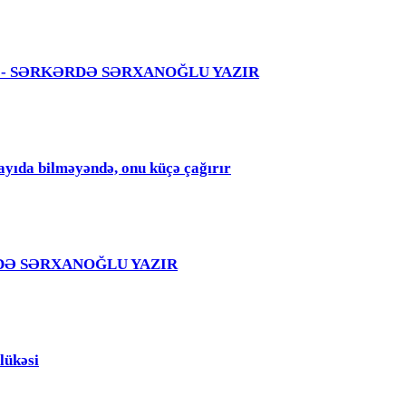
 səhvi - SƏRKƏRDƏ SƏRXANOĞLU YAZIR
qayıda bilməyəndə, onu küçə çağırır
RKƏRDƏ SƏRXANOĞLU YAZIR
lükəsi