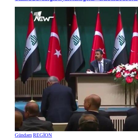
Gündəm
REGİON