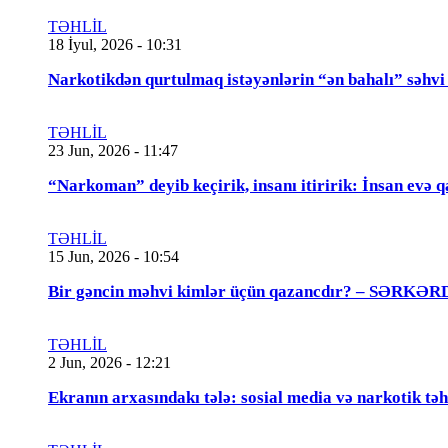
TƏHLİL
18 İyul, 2026 - 10:31
Narkotikdən qurtulmaq istəyənlərin “ən bahalı”
TƏHLİL
23 Jun, 2026 - 11:47
“Narkoman” deyib keçirik, insanı itiririk: İnsan evə 
TƏHLİL
15 Jun, 2026 - 10:54
Bir gəncin məhvi kimlər üçün qazancdır? – SƏ
TƏHLİL
2 Jun, 2026 - 12:21
Ekranın arxasındakı tələ: sosial media və narkotik təh