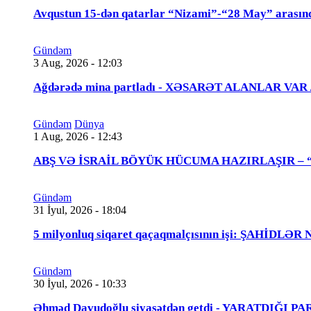
Avqustun 15-dən qatarlar “Nizami”-“28 May” arasın
Gündəm
3 Aug, 2026 - 12:03
Ağdərədə mina partladı - XƏSARƏT ALANLAR VAR
Gündəm
Dünya
1 Aug, 2026 - 12:43
ABŞ VƏ İSRAİL BÖYÜK HÜCUMA HAZIRLAŞIR – “Tra
Gündəm
31 İyul, 2026 - 18:04
5 milyonluq siqaret qaçaqmalçısının işi: ŞAHİDLƏ
Gündəm
30 İyul, 2026 - 10:33
Əhməd Davudoğlu siyasətdən getdi - YARATDIĞI 