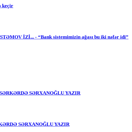
 keçir
 İZİ... - “Bank sistemimizin ağası bu iki nəfər idi”
girir – SƏRKƏRDƏ SƏRXANOĞLU YAZIR
 – SƏRKƏRDƏ SƏRXANOĞLU YAZIR