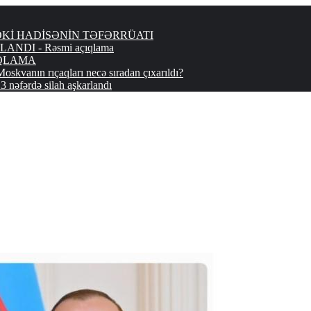
ƏNCƏDƏKİ HADİSƏNİN TƏFƏRRÜATI
DI - Rəsmi açıqlama
AÇIQLAMA
n rıçaqları necə sıradan çıxarıldı?
rdə silah aşkarlandı