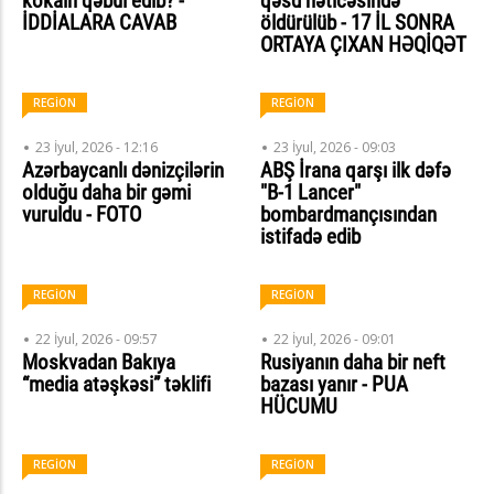
kokain qəbul edib? -
qəsd nəticəsində
İDDİALARA CAVAB
öldürülüb - 17 İL SONRA
ORTAYA ÇIXAN HƏQİQƏT
REGİON
REGİON
23 İyul, 2026 - 12:16
23 İyul, 2026 - 09:03
Azərbaycanlı dənizçilərin
ABŞ İrana qarşı ilk dəfə
olduğu daha bir gəmi
"B-1 Lancer"
vuruldu - FOTO
bombardmançısından
istifadə edib
REGİON
REGİON
22 İyul, 2026 - 09:57
22 İyul, 2026 - 09:01
Moskvadan Bakıya
Rusiyanın daha bir neft
“media atəşkəsi” təklifi
bazası yanır - PUA
HÜCUMU
REGİON
REGİON