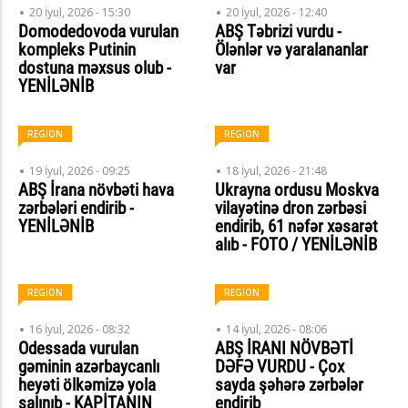
20 İyul, 2026 - 15:30
20 İyul, 2026 - 12:40
Domodedovoda vurulan
ABŞ Təbrizi vurdu -
kompleks Putinin
Ölənlər və yaralananlar
dostuna məxsus olub -
var
YENİLƏNİB
REGİON
REGİON
19 İyul, 2026 - 09:25
18 İyul, 2026 - 21:48
ABŞ İrana növbəti hava
Ukrayna ordusu Moskva
zərbələri endirib -
vilayətinə dron zərbəsi
YENİLƏNİB
endirib, 61 nəfər xəsarət
alıb - FOTO / YENİLƏNİB
REGİON
REGİON
16 İyul, 2026 - 08:32
14 İyul, 2026 - 08:06
Odessada vurulan
ABŞ İRANI NÖVBƏTİ
gəminin azərbaycanlı
DƏFƏ VURDU - Çox
heyəti ölkəmizə yola
sayda şəhərə zərbələr
salınıb - KAPİTANIN
endirib