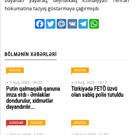
bəyanatı yayaraq, beynəlxalq ictimaiyyəti Tehran
hökumətinə təzyiq göstərməyə çağırmışdı.
Facebook
Twitter
Mail.Ru
VK
Telegram
WhatsApp
BÖLMƏNIN XƏBƏRLƏRI
REGİON
REGİON
5 Aug, 2026 - 09:32
4 Aug, 2026 - 10:13
Putin qalmaqallı qanuna
Türkiyədə FETÖ üzvü
imza stdı - Əmlaklar
olan sabiq polis tutuldu
dondurulur, xidmətlər
dayandırılır...
GÜNDƏM
REGİON
REGİON
29 İyul, 2026 - 13:00
29 İyul, 2026 - 11:58