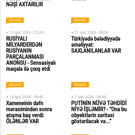
NƏŞİ AXTARILIR
REGİON
REGİON
11 İyul, 2026 - 12:29
11 İyul, 2026 - 09:26
RUSİYALI
Türkiyədə bələdiyyədə
MİLYARDERDƏN
əməliyyat:
RUSİYANIN
SAXLANILANLAR VAR
PARÇALANMASI
ANONSU - Sensasiyalı
məqalə ilə çıxış etdi
REGİON
REGİON
10 İyul, 2026 - 09:45
7 İyul, 2026 - 09:48
Xameneinin dəfn
PUTİNİN NÜVƏ TƏHDİDİ
mərasimindən sonra
NİYƏ İŞLƏMİR? - “Ona bu
atışma baş verdi:
obyektlərin xəritəsi
ÖLƏNLƏR VAR
göstəriləcək və...”