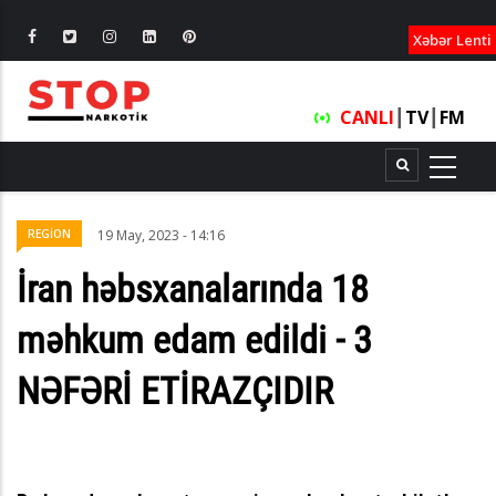
XƏBƏRLƏ
Xəbər Lenti
CANLI
┃
TV
┃
FM
REGİON
19 May, 2023 - 14:16
İran həbsxanalarında 18
məhkum edam edildi - 3
NƏFƏRİ ETİRAZÇIDIR