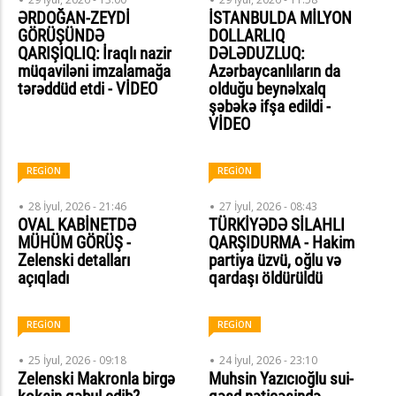
ƏRDOĞAN-ZEYDİ
İSTANBULDA MİLYON
GÖRÜŞÜNDƏ
DOLLARLIQ
QARIŞIQLIQ: İraqlı nazir
DƏLƏDUZLUQ:
müqaviləni imzalamağa
Azərbaycanlıların da
tərəddüd etdi - VİDEO
olduğu beynəlxalq
şəbəkə ifşa edildi -
VİDEO
REGİON
REGİON
28 İyul, 2026 - 21:46
27 İyul, 2026 - 08:43
OVAL KABİNETDƏ
TÜRKİYƏDƏ SİLAHLI
MÜHÜM GÖRÜŞ -
QARŞIDURMA - Hakim
Zelenski detalları
partiya üzvü, oğlu və
açıqladı
qardaşı öldürüldü
REGİON
REGİON
25 İyul, 2026 - 09:18
24 İyul, 2026 - 23:10
Zelenski Makronla birgə
Muhsin Yazıcıoğlu sui-