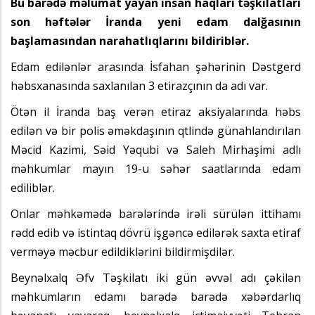
Bu barədə məlumat yayan insan haqları təşkilatları
son həftələr İranda yeni edam dalğasının
başlamasından narahatlıqlarını bildiriblər.
Edam edilənlər arasında İsfahan şəhərinin Dəstgerd
həbsxanasında saxlanılan 3 etirazçının da adı var.
Ötən il İranda baş verən etiraz aksiyalarında həbs
edilən və bir polis əməkdaşının qtlində günahlandırılan
Məcid Kazimi, Səid Yəqubi və Saleh Mirhaşimi adlı
məhkumlar mayın 19-u səhər saatlarında edam
ediliblər.
Onlar məhkəmədə barələrində irəli sürülən ittihamı
rədd edib və istintaq dövrü işgəncə edilərək saxta etiraf
verməyə məcbur edildiklərini bildirmişdilər.
Beynəlxalq Əfv Təşkilatı iki gün əvvəl adı çəkilən
məhkumların edamı barədə barədə xəbərdarlıq