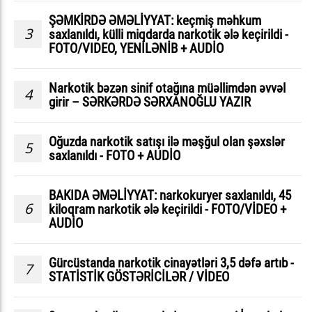
ŞƏMKİRDƏ ƏMƏLİYYAT: keçmiş məhkum
3
saxlanıldı, külli miqdarda narkotik ələ keçirildi -
FOTO/VIDEO, YENİLƏNİB + AUDİO
Narkotik bəzən sinif otağına müəllimdən əvvəl
4
girir – SƏRKƏRDƏ SƏRXANOĞLU YAZIR
Oğuzda narkotik satışı ilə məşğul olan şəxslər
5
saxlanıldı - FOTO + AUDİO
BAKIDA ƏMƏLİYYAT: narkokuryer saxlanıldı, 45
6
kiloqram narkotik ələ keçirildi - FOTO/VİDEO +
AUDİO
Gürcüstanda narkotik cinayətləri 3,5 dəfə artıb -
7
STATİSTİK GÖSTƏRİCİLƏR / VİDEO