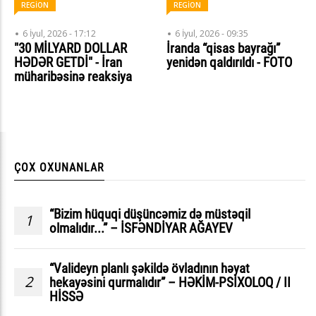
REGİON
REGİON
6 İyul, 2026 - 17:12
6 İyul, 2026 - 09:35
"30 MİLYARD DOLLAR
İranda “qisas bayrağı”
HƏDƏR GETDİ" - İran
yenidən qaldırıldı - FOTO
müharibəsinə reaksiya
ÇOX OXUNANLAR
“Bizim hüquqi düşüncəmiz də müstəqil
1
olmalıdır...” – İSFƏNDİYAR AĞAYEV
“Valideyn planlı şəkildə övladının həyat
2
hekayəsini qurmalıdır” – HƏKİM-PSİXOLOQ / II
HİSSƏ