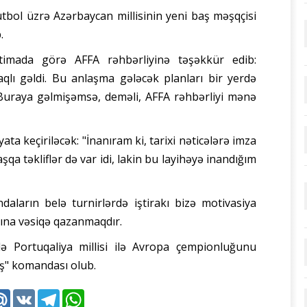
futbol üzrə Azərbaycan millisinin yeni baş məşqçisi
.
etimada görə AFFA rəhbərliyinə təşəkkür edib:
qlı gəldi. Bu anlaşma gələcək planları bir yerdə
Buraya gəlmişəmsə, deməli, AFFA rəhbərliyi mənə
a keçiriləcək: "İnanıram ki, tarixi nəticələrə imza
şqa təkliflər də var idi, lakin bu layihəyə inandığım
aların belə turnirlərdə iştirakı bizə motivasiya
tına vəsiqə qazanmaqdır.
ə Portuqaliya millisi ilə Avropa çempionluğunu
aş" komandası olub.
k
tter
Mail.Ru
VK
Telegram
WhatsApp