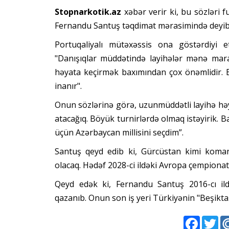
Stopnarkotik.az
xəbər verir ki, bu sözləri 
Fernandu Santuş təqdimat mərasimində deyib
Portuqaliyalı mütəxəssis ona göstərdiyi 
"Danışıqlar müddətində layihələr mənə mara
həyata keçirmək baxımından çox önəmlidir. 
inanır".
Onun sözlərinə görə, uzunmüddətli layihə həyat
atacağıq. Böyük turnirlərdə olmaq istəyirik. Ba
üçün Azərbaycan millisini seçdim”.
Santuş qeyd edib ki, Gürcüstan kimi komand
olacaq. Hədəf 2028-ci ildəki Avropa çempiona
Qeyd edək ki, Fernandu Santuş 2016-cı ild
qazanıb. Onun son iş yeri Türkiyənin "Beşikt
Faceboo
Twi