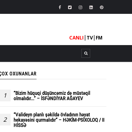
CANLI
┃
TV
┃
FM
ÇOX OXUNANLAR
“Bizim hüquqi düşüncəmiz də müstəqil
1
olmalıdır...” – İSFƏNDİYAR AĞAYEV
“Valideyn planlı şəkildə övladının həyat
2
hekayəsini qurmalıdır” – HƏKİM-PSİXOLOQ / II
HİSSƏ