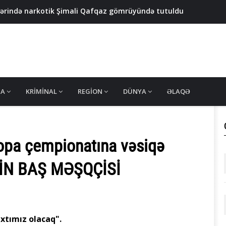
yərində narkotik Şimali Qafqaz gömrüyündə tutuldu
 yeniyetmənin axtarışı aparılır
qızıl çıxarmaq istəyənlər saxlanıldı - FOTO
bəkəsi çökdürülüb - VİDEO
keçirdi - VİDEO
MA
KRIMINAL
REGION
DÜNYA
ƏLAQƏ
ropa çempionatına vəsiqə
ZİN BAŞ MƏŞQÇİSİ
xtımız olacaq".