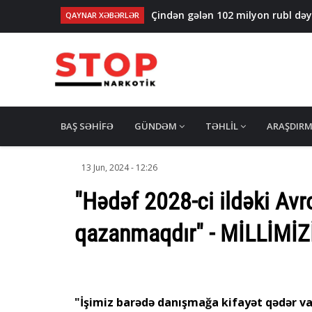
Çindən gələn 102 milyon rubl də
QAYNAR XƏBƏRLƏR
Qarabağ suvarma kanalında batan
Uşaqların alt paltarında ölkədən 
Polşa və Çexiya​​​​​​​da narkotik şə
İspaniya polisi 21 ton kokain ələ 
MAIN
NAVIGATION
BAŞ SƏHIFƏ
GÜNDƏM
TƏHLIL
ARAŞDIR
13 Jun, 2024 - 12:26
"Hədəf 2028-ci ildəki Av
qazanmaqdır" - MİLLİMİ
"İşimiz barədə danışmağa kifayət qədər va