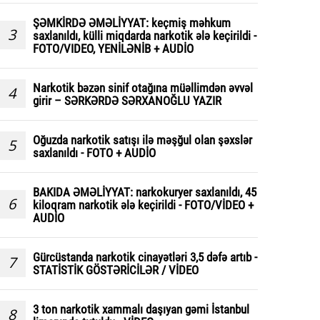
ŞƏMKİRDƏ ƏMƏLİYYAT: keçmiş məhkum
3
saxlanıldı, külli miqdarda narkotik ələ keçirildi -
FOTO/VIDEO, YENİLƏNİB + AUDİO
Narkotik bəzən sinif otağına müəllimdən əvvəl
4
girir – SƏRKƏRDƏ SƏRXANOĞLU YAZIR
Oğuzda narkotik satışı ilə məşğul olan şəxslər
5
saxlanıldı - FOTO + AUDİO
BAKIDA ƏMƏLİYYAT: narkokuryer saxlanıldı, 45
6
kiloqram narkotik ələ keçirildi - FOTO/VİDEO +
AUDİO
Gürcüstanda narkotik cinayətləri 3,5 dəfə artıb -
7
STATİSTİK GÖSTƏRİCİLƏR / VİDEO
3 ton narkotik xammalı daşıyan gəmi İstanbul
8