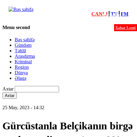
CANLI
┃
TV
┃
FM
Xəbərlər
Menu second
Xəbər Lenti
Baş səhifə
Gündəm
Təhlil
Araşdırma
Kriminal
Region
Dünya
Əlaqə
Axtar
25 May, 2023 - 14:32
Gürcüstanla Belçikanın birgə