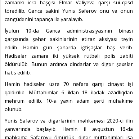
zamankı icra başçısı Elmar Vəliyevə qarşı sui-qəsd
törədilib. Gəncə sakini Yunis Səfərov onu və onun
cangüdənini tapança ilə yaralayıb.
İyulun 10-da Gəncə administrasiyasının binası
qarşısında şəhər sakinlərinin etiraz aksiyası təyin
edilib. Həmin gün şəhərdə iğtişaşlar baş verib.
Hadisələr zamanı iki yüksək rütbəli polis zabiti
öldürülüb. Bunun ardınca dindarlar və digər şəxslər
həbs edilib.
Həmin hadisələr üzrə 70 nəfərə qarşı cinayət işi
qaldırılıb. Müttəhimlər 6 ildən 18 ilədək azadlıqdan
məhrum edilib. 10-a yaxın adam şərti mühakimə
olunub.
Yunis Səfərov və digərlərinin məhkəməsi 2020-ci ilin
yanvarında başlayıb. Həmin il avqustun 16-da
məhkəmə Səfərovu ömürlük, digər müttəhimləri isə