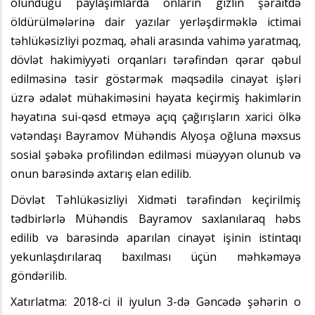
olunduğu paylaşımlarda onların gizlin şəraitdə
öldürülmələrinə dair yazılar yerləşdirməklə ictimai
təhlükəsizliyi pozmaq, əhali arasında vahimə yaratmaq,
dövlət hakimiyyəti orqanları tərəfindən qərar qəbul
edilməsinə təsir göstərmək məqsədilə cinayət işləri
üzrə ədalət mühakiməsini həyata keçirmiş hakimlərin
həyatına sui-qəsd etməyə açıq çağırışların xarici ölkə
vətəndaşı Bayramov Mühəndis Alyoşa oğluna məxsus
sosial şəbəkə profilindən edilməsi müəyyən olunub və
onun barəsində axtarış elan edilib.
Dövlət Təhlükəsizliyi Xidməti tərəfindən keçirilmiş
tədbirlərlə Mühəndis Bayramov saxlanılaraq həbs
edilib və barəsində aparılan cinayət işinin istintaqı
yekunlaşdırılaraq baxılması üçün məhkəməyə
göndərilib.
Xatırlatma: 2018-ci il iyulun 3-də Gəncədə şəhərin o