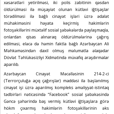
xəsarətləri yetirilməsi, iki polis zabitinin qəsdən
öldürülməsi ilə müşayiət olunan kütləvi iğtişaşlar
törədilməsi ilə bağlı cinayət işləri üzrə ədalət
mühakiməsini həyata keçirmiş hakimlərin
fotoşəkillərini müxtəlif sosial şəbəkələrdə paylaşmaqla,
onlardan qisas alınaraq öldürülmələrinə çağırış
edilməsi, eləcə də həmin faktla bağlı Azərbaycan Ali
Məhkəməsindən daxil olmuş məlumatla əlaqədar
Dövlət Təhlükəsizliyi Xidmətində müvafiq araşdırmalar
aparılıb.
Azərbaycan Cinayət Məcəlləsinin 214-2-ci
(Terrorçuluğa açıq çağırışlar) maddəsi ilə başlanılmış
cinayət işi üzrə aparılmış kompleks əməliyyat-istintaq
tədbirləri nəticəsində “Facebook” sosial şəbəkəsində
Gəncə şəhərində baş vermiş kütləvi iğtişaşlara görə
hökm çıxarmış hakimlərin fotoşəkillərinin əks