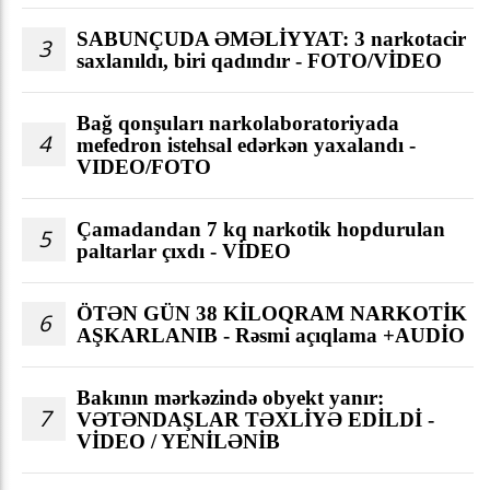
SABUNÇUDA ƏMƏLİYYAT: 3 narkotacir
3
saxlanıldı, biri qadındır - FOTO/VİDEO
Bağ qonşuları narkolaboratoriyada
4
mefedron istehsal edərkən yaxalandı -
VIDEO/FOTO
Çamadandan 7 kq narkotik hopdurulan
5
paltarlar çıxdı - VİDEO
ÖTƏN GÜN 38 KİLOQRAM NARKOTİK
6
AŞKARLANIB - Rəsmi açıqlama +AUDİO
Bakının mərkəzində obyekt yanır:
7
VƏTƏNDAŞLAR TƏXLİYƏ EDİLDİ -
VİDEO / YENİLƏNİB