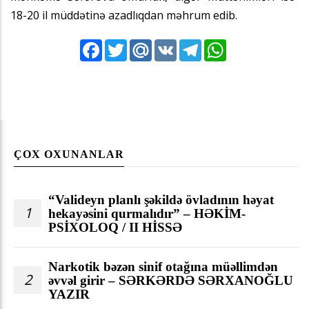
18-20 il müddətinə azadlıqdan məhrum edib.
Facebook
Twitter
Mail.Ru
VK
Telegram
WhatsApp
ÇOX OXUNANLAR
“Valideyn planlı şəkildə övladının həyat
1
hekayəsini qurmalıdır” – HƏKİM-
PSİXOLOQ / II HİSSƏ
Narkotik bəzən sinif otağına müəllimdən
2
əvvəl girir – SƏRKƏRDƏ SƏRXANOĞLU
YAZIR