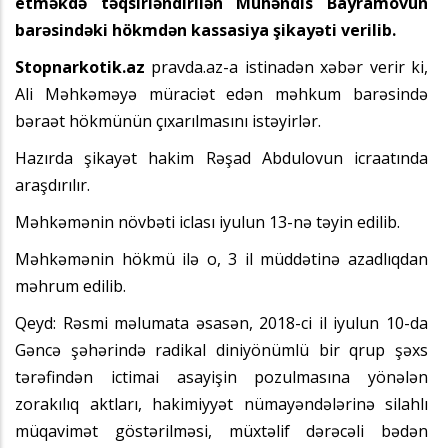
etməkdə təqsirləndirilən Mühəndis Bayramovun
barəsindəki hökmdən kassasiya şikayəti verilib.
Stopnarkotik.az
pravda.az-a istinadən xəbər verir ki,
Ali Məhkəməyə müraciət edən məhkum barəsində
bəraət hökmünün çıxarılmasını istəyirlər.
Hazırda şikayət hakim Rəşad Abdulovun icraatında
araşdırılır.
Məhkəmənin növbəti iclası iyulun 13-nə təyin edilib.
Məhkəmənin hökmü ilə o, 3 il müddətinə azadlıqdan
məhrum edilib.
Qeyd: Rəsmi məlumata əsasən, 2018-ci il iyulun 10-da
Gəncə şəhərində radikal diniyönümlü bir qrup şəxs
tərəfindən ictimai asayişin pozulmasına yönələn
zorakılıq aktları, hakimiyyət nümayəndələrinə silahlı
müqavimət göstərilməsi, müxtəlif dərəcəli bədən