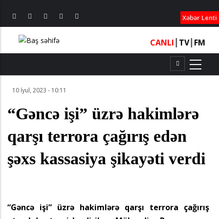
XƏBƏRL
Xəbər Lenti
CANLI
┃
TV
┃
FM
10 İyul, 2023 - 10:11
“Gəncə işi” üzrə hakimlərə
qarşı terrora çağırış edən
şəxs kassasiya şikayəti verdi
“Gəncə işi” üzrə hakimlərə qarşı terrora çağırış