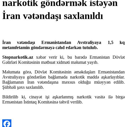
narkotik göndərmək istəyən
İran vətəndaşı saxlanıldı
İran vətəndaşı Ermənistandan Avstraliyaya 1,5 kq
metamfetamin göndərməyə cəhd edərkən tutulub.
Stopnarkotik.az
xəbər verir ki, bu barədə Ermənistan Dövlət
Gəlirləri Komitəsinin mətbuat xidməti məlumat yayıb.
Məlumata görə, Dövlət Komitəsinin əməkdaşları Ermənistandan
Avstraliyaya göndərilən bağlamada narkotik maddə aşkarlayıblar.
Bağlamanın İran vətəndaşına məxsus olduğu müəyyən edilib.
Şübhəli şəxs saxlanılıb.
Bildirilib ki, cinayət işi aşkarlanmış narkotik vasitə ilə birgə
Ermənistan İstintaq Komitəsinə təhvil verilib.