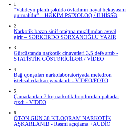
1
“Valideyn planlı şəkildə övladının həyat hekayəsini
qurmalıdır” – HƏKİM-PSİXOLOQ / II HİSSƏ
2
Narkotik bəzən sinif otağına müəllimdən əvvəl
girir – SƏRKƏRDƏ SƏRXANOĞLU YAZIR
3
Gürcüstanda narkotik cinayətləri 3,5 dəfə artıb -
STATİSTİK GÖSTƏRİCİLƏR / VİDEO
4
Bağ qonşuları narkolaboratoriyada mefedron
istehsal edərkən yaxalandı - VIDEO/FOTO
5
Çamadandan 7 kq narkotik hopdurulan paltarlar
çıxdı - VİDEO
6
ÖTƏN GÜN 38 KİLOQRAM NARKOTİK
AŞKARLANIB - Rəsmi açıqlama +AUDİO