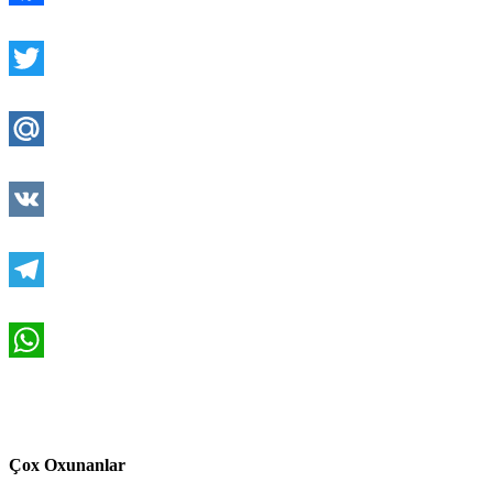
Facebook
Twitter
Mail.Ru
VK
Telegram
WhatsApp
Çox Oxunanlar