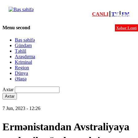
CANLI
┃
TV
┃
FM
Xəbərlər
Menu second
Xəbər Lenti
Baş səhifə
Gündəm
Təhlil
Araşdırma
Kriminal
Region
Dünya
Əlaqə
Axtar
7 Jun, 2023 - 12:26
Ermənistandan Avstraliyaya