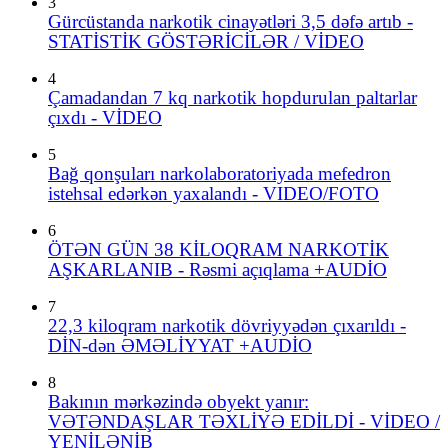
3
Gürcüstanda narkotik cinayətləri 3,5 dəfə artıb -
STATİSTİK GÖSTƏRİCİLƏR / VİDEO
4
Çamadandan 7 kq narkotik hopdurulan paltarlar
çıxdı - VİDEO
5
Bağ qonşuları narkolaboratoriyada mefedron
istehsal edərkən yaxalandı - VIDEO/FOTO
6
ÖTƏN GÜN 38 KİLOQRAM NARKOTİK
AŞKARLANIB - Rəsmi açıqlama +AUDİO
7
22,3 kiloqram narkotik dövriyyədən çıxarıldı -
DİN-dən ƏMƏLİYYAT +AUDİO
8
Bakının mərkəzində obyekt yanır:
VƏTƏNDAŞLAR TƏXLİYƏ EDİLDİ - VİDEO /
YENİLƏNİB