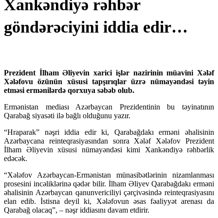
Xankəndiyə rəhbər
göndərəciyini iddia edir…
Prezident İlham Əliyevin xarici işlər nazirinin müavini Xələf
Xələfovu özünün xüsusi tapşırıqlar üzrə nümayəndəsi təyin
etməsi ermənilərdə qorxuya səbəb olub.
Ermənistan mediası Azərbaycan Prezidentinin bu təyinatının
Qarabağ siyasəti ilə bağlı olduğunu yazır.
“Hraparak” nəşri iddia edir ki, Qarabağdakı erməni əhalisinin
Azərbaycana reinteqrasiyasından sonra Xələf Xələfov Prezident
İlham Əliyevin xüsusi nümayəndəsi kimi Xankəndiyə rəhbərlik
edəcək.
“Xələfov Azərbaycan-Ermənistan münasibətlərinin nizamlanması
prosesini incəliklərinə qədər bilir. İlham Əliyev Qarabağdakı erməni
əhalisinin Azərbaycan qanunvericiliyi çərçivəsində reinteqrasiyasını
elan edib. İstisna deyil ki, Xələfovun əsas fəaliyyət arenası da
Qarabağ olacaq”, – nəşr iddiasını davam etdirir.