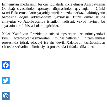
Ermənistan mediasının bu cür iddialarla çıxış etməsi Azərbaycanın
Qarabağ siyasətindən qorxuya düşməsindən qaynaqlanır. Çünki
rəsmi Bakı ermənilərin yaşadığı ərazilərimizdə mərkəzi hakimiyyətin
bərpasına doğru addım-addım yaxınlaşır. Bunu ermənilər də
anlayırlar və Azərbaycanda istənilən hadisəni, yaxud təyinatı bu
siyasətin tərkib hissəsi olaraq görürlər.
Xələf Xələfovun Prezidentin xüsusi tapşırıqlar üzrı nümayəndəsi
kimi Azərbaycan-Ermənistan münasibətlərinin nizamlanması
prosesində iştirak edəcəyi isə sirr deyil. Xələfovun təcrübəsindən
xüsusilə sərhədin delimitasiyası prosesində istifadə edilə bilər.
Facebook
Twitter
Mail.Ru