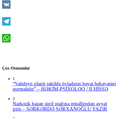
VK
Telegram
WhatsApp
Çox Oxunanlar
1
“Valideyn planlı şəkildə övladının həyat hekayəsini
qurmalıdır” – HƏKİM-PSİXOLOQ / II HİSSƏ
2
Narkotik bəzən sinif otağına müəllimdən əvvəl
girir – SƏRKƏRDƏ SƏRXANOĞLU YAZIR