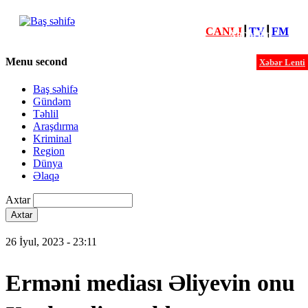
CANLI
┃
TV
┃
FM
Xəbərlər
Menu second
Xəbər Lenti
Baş səhifə
Gündəm
Təhlil
Araşdırma
Kriminal
Region
Dünya
Əlaqə
Axtar
26 İyul, 2023 - 23:11
Erməni mediası Əliyevin onu