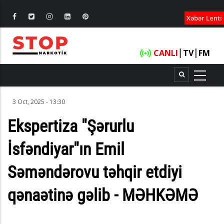
XƏBƏRLƏ
Xəbər Lenti
CANLI
┃
TV
┃
FM
3 Oct, 2025 - 13:30
Ekspertiza "Şərurlu
İsfəndiyar"ın Emil
Səməndərovu təhqir etdiyi
qənaətinə gəlib - MƏHKƏMƏ