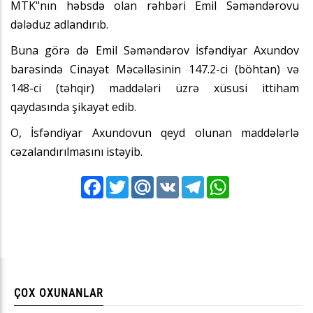
MTK"nın həbsdə olan rəhbəri Emil Səməndərovu
dələduz adlandırıb.
Buna görə də Emil Səməndərov İsfəndiyar Axundov
barəsində Cinayət Məcəlləsinin 147.2-ci (böhtan) və
148-ci (təhqir) maddələri üzrə xüsusi ittiham
qaydasında şikayət edib.
O, İsfəndiyar Axundovun qeyd olunan maddələrlə
cəzalandırılmasını istəyib.
Facebook
Twitter
Mail.Ru
VK
Telegram
WhatsApp
ÇOX OXUNANLAR