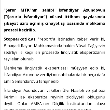
"Şərur MTK"nın sahibi İsfəndiyar Axundovun
("Şərurlu İsfəndiyar") xüsusi ittiham qaydasında
şikayət üzrə açılmış cinayət işi əsasında məhkəmə
prosesi keçirilib.
Stopnarkotik.az
"report"a istinadən xəbər verir ki,
Binəqədi Rayon Məhkəməsində hakim Vüsal Tağıyevin
sədrliyi ilə keçirilən prosesdə linqivistik ekspertizanın
rəyi elan olunub.
Məhkəmə linqivistik ekspertizası müəyyən edib ki,
İsfəndiyar Axundov verdiyi müsahibələrdə bir neçə dəfə
Emil Səməndərovu təhqir edib.
İsfəndiyar Axundovun vəkilləri Ülvi Nəsibli və Şahbaz
Kərimli isə ekspertiza rəyinin ziddiyyətli olduğunu
deyib. Onlar AMEA-nın Dilçilik İnstitutundan əlavə