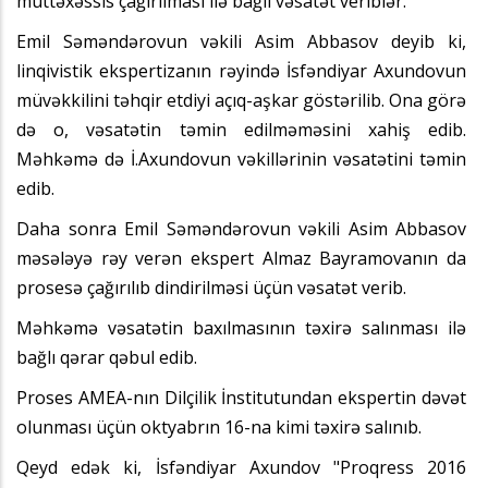
müttəxəssis çağırılması ilə bağlı vəsatət veriblər.
Emil Səməndərovun vəkili Asim Abbasov deyib ki,
linqivistik ekspertizanın rəyində İsfəndiyar Axundovun
müvəkkilini təhqir etdiyi açıq-aşkar göstərilib. Ona görə
də o, vəsatətin təmin edilməməsini xahiş edib.
Məhkəmə də İ.Axundovun vəkillərinin vəsatətini təmin
edib.
Daha sonra Emil Səməndərovun vəkili Asim Abbasov
məsələyə rəy verən ekspert Almaz Bayramovanın da
prosesə çağırılıb dindirilməsi üçün vəsatət verib.
Məhkəmə vəsatətin baxılmasının təxirə salınması ilə
bağlı qərar qəbul edib.
Proses AMEA-nın Dilçilik İnstitutundan ekspertin dəvət
olunması üçün oktyabrın 16-na kimi təxirə salınıb.
Qeyd edək ki, İsfəndiyar Axundov "Proqress 2016