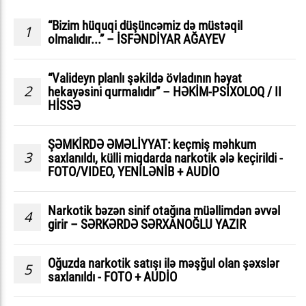
“Bizim hüquqi düşüncəmiz də müstəqil
1
olmalıdır...” – İSFƏNDİYAR AĞAYEV
“Valideyn planlı şəkildə övladının həyat
2
hekayəsini qurmalıdır” – HƏKİM-PSİXOLOQ / II
HİSSƏ
ŞƏMKİRDƏ ƏMƏLİYYAT: keçmiş məhkum
3
saxlanıldı, külli miqdarda narkotik ələ keçirildi -
FOTO/VIDEO, YENİLƏNİB + AUDİO
Narkotik bəzən sinif otağına müəllimdən əvvəl
4
girir – SƏRKƏRDƏ SƏRXANOĞLU YAZIR
Oğuzda narkotik satışı ilə məşğul olan şəxslər
5
saxlanıldı - FOTO + AUDİO