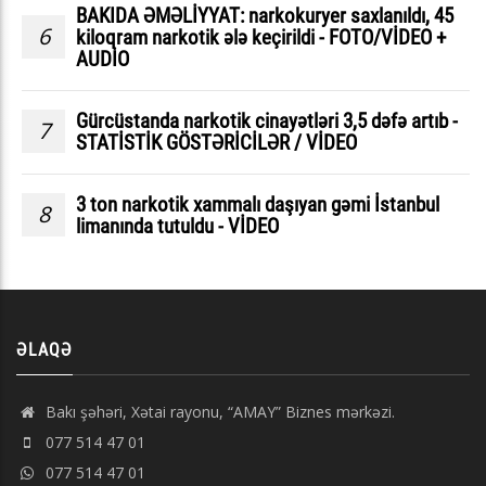
BAKIDA ƏMƏLİYYAT: narkokuryer saxlanıldı, 45
6
kiloqram narkotik ələ keçirildi - FOTO/VİDEO +
AUDİO
Gürcüstanda narkotik cinayətləri 3,5 dəfə artıb -
7
STATİSTİK GÖSTƏRİCİLƏR / VİDEO
3 ton narkotik xammalı daşıyan gəmi İstanbul
8
limanında tutuldu - VİDEO
ƏLAQƏ
Bakı şəhəri, Xətai rayonu, “AMAY” Biznes mərkəzi.
077 514 47 01
077 514 47 01