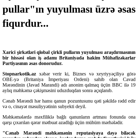
pullar"ın yuyulması üzrə əsas
fiqurdur...
Xarici şirkətləri qlobal çirkli pulların yuyulması araşdırmasının
bir hissəsi olan iş adamı Britaniyada hakim Mühafizəkarlar
Partiyasının əsas donorudur.
Stopnarkotik.az
xəbər verir ki, Biznes və xeyriyyəçiliyə görə
OBE-yə (Britaniya İmperiyası Ordeni) sahib olan Cavad
Mərəndinin (Javad Marandi) adı anonim qalmaq üçün BBC ilə 19
aylıq məhkəmə çəkişməsini uduzduqdan sonra açıqlanıb.
Cənab Mərəndi hər hansı qanun pozuntusunu qəti şəkildə rədd edir
və o, cinayət məsuliyyətinin subyekti deyil.
Məhkəmələrdə məxfiliklə bağlı qanunların artması fonunda ona
qarşı çıxarılan qərar mətbuat azadlığı üçün mühüm mərhələdir.
"Cənab Mərəndi məhkəmənin reputasiyaya dəyə biləcək