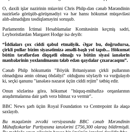
O, daxili işlər nazirinin müavini Chris Philp-dən cənab Mərəndinin
nazirlərlə görüşüb-görüşmədiyi və hər hansı hökumət müqaviləsi
alıb-almadığını təsdiqləməyini soruşub.
Parlamentin İctimai Hesablamalar Komitəsinin keçmiş sədri,
Leyboristlərdən Margaret Hodge isə deyib:
“İddiaları çox ciddi qəbul etməliyik. Əgər bu, doğrudursa,
çirkli pullar bizim siyasətimizə əməlli-başlı yol tapıb... Hökumət
bütün tərəflərdən diqqətli olmağı və bütün siyasi ianələrin
mənbələrinin yoxlanılmasını tələb edən qaydalar çıxaracaqmı”.
Cənab Philp hökumətin "Böyük Britaniyanın çirkli pullarının
olmadığına əmin olmaq öhdəliyi" olduğunu söyləyib və vurğulayıb
ki, seçki qanunu "ianələrə nəzarət üçün ciddi rejim" tətbiq edir.
Onun sözlərinə görə, hökumət "hüquq-mühafizə orqanlarının
araşdırmalarına dair şərh verə bilməz və vermir".
BBC News şərh üçün Royal Foundation və Centrepoint ilə əlaqə
saxlayıb.
Bu məqalənin əvvəlki versiyasında BBC cənab Mərəndinin
Mühafizəkarlar Partiyasına ianələrini £756,300 olaraq bildirmişdi.