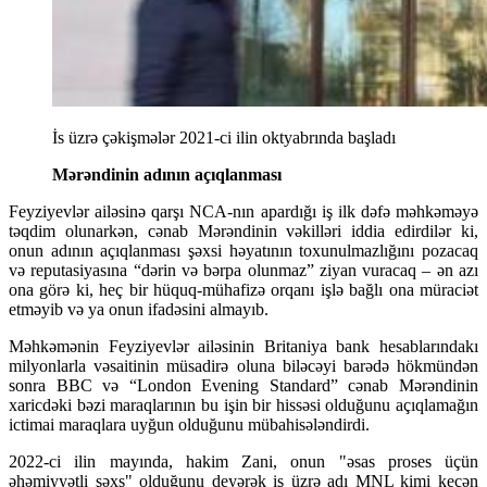
İs üzrə çəkişmələr 2021-ci ilin oktyabrında başladı
Mərəndinin adının açıqlanması
Feyziyevlər ailəsinə qarşı NCA-nın apardığı iş ilk dəfə məhkəməyə
təqdim olunarkən, cənab Mərəndinin vəkilləri iddia edirdilər ki,
onun adının açıqlanması şəxsi həyatının toxunulmazlığını pozacaq
və reputasiyasına “dərin və bərpa olunmaz” ziyan vuracaq – ən azı
ona görə ki, heç bir hüquq-mühafizə orqanı işlə bağlı ona müraciət
etməyib və ya onun ifadəsini almayıb.
Məhkəmənin Feyziyevlər ailəsinin Britaniya bank hesablarındakı
milyonlarla vəsaitinin müsadirə oluna biləcəyi barədə hökmündən
sonra BBC və “London Evening Standard” cənab Mərəndinin
xaricdəki bəzi maraqlarının bu işin bir hissəsi olduğunu açıqlamağın
ictimai maraqlara uyğun olduğunu mübahisələndirdi.
2022-ci ilin mayında, hakim Zani, onun "əsas proses üçün
əhəmiyyətli şəxs" olduğunu deyərək iş üzrə adı MNL kimi keçən