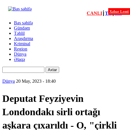
Xəbər Lenti
CANLI
┃
TV
┃
FM
Xəbərlər
Baş səhifə
Gündəm
Menu
Təhlil
second
Araşdırma
Kriminal
Region
Dünya
Əlaqə
Axtar
Dünya
20 May, 2023 - 18:40
Deputat Feyziyevin
Londondakı sirli ortağı
aşkara çıxarıldı - O, "çirkli