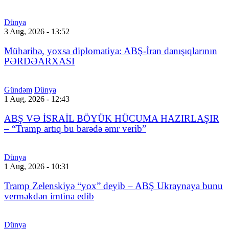
Dünya
3 Aug, 2026 - 13:52
Müharibə, yoxsa diplomatiya: ABŞ-İran danışıqlarının
PƏRDƏARXASI
Gündəm
Dünya
1 Aug, 2026 - 12:43
ABŞ VƏ İSRAİL BÖYÜK HÜCUMA HAZIRLAŞIR
– “Tramp artıq bu barədə əmr verib”
Dünya
1 Aug, 2026 - 10:31
Tramp Zelenskiyə “yox” deyib – ABŞ Ukraynaya bunu
verməkdən imtina edib
Dünya