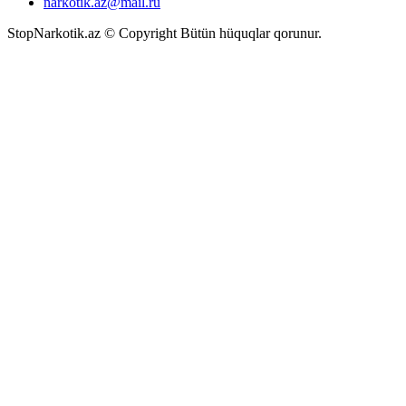
narkotik.az@mail.ru
StopNarkotik.az © Copyright Bütün hüquqlar qorunur.