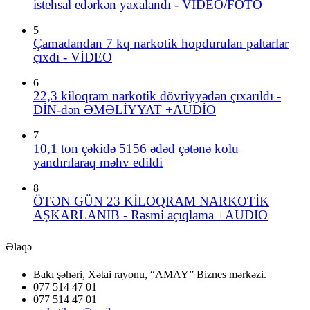
istehsal edərkən yaxalandı - VIDEO/FOTO
5
Çamadandan 7 kq narkotik hopdurulan paltarlar
çıxdı - VİDEO
6
22,3 kiloqram narkotik dövriyyədən çıxarıldı -
DİN-dən ƏMƏLİYYAT +AUDİO
7
10,1 ton çəkidə 5156 ədəd çətənə kolu
yandırılaraq məhv edildi
8
ÖTƏN GÜN 23 KİLOQRAM NARKOTİK
AŞKARLANIB - Rəsmi açıqlama +AUDIO
Əlaqə
Bakı şəhəri, Xətai rayonu, “AMAY” Biznes mərkəzi.
077 514 47 01
077 514 47 01