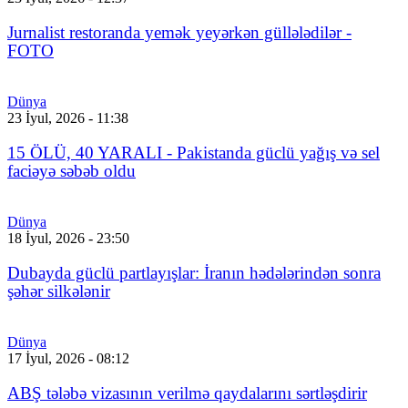
Jurnalist restoranda yemək yeyərkən güllələdilər -
FOTO
Dünya
23 İyul, 2026 - 11:38
15 ÖLÜ, 40 YARALI - Pakistanda güclü yağış və sel
faciəyə səbəb oldu
Dünya
18 İyul, 2026 - 23:50
Dubayda güclü partlayışlar: İranın hədələrindən sonra
şəhər silkələnir
Dünya
17 İyul, 2026 - 08:12
ABŞ tələbə vizasının verilmə qaydalarını sərtləşdirir