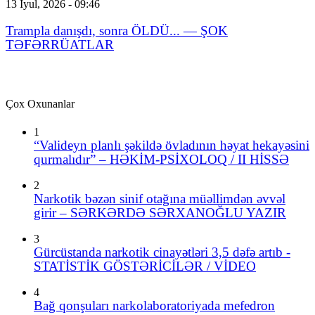
13 İyul, 2026 - 09:46
Trampla danışdı, sonra ÖLDÜ... — ŞOK
TƏFƏRRÜATLAR
Çox Oxunanlar
1
“Valideyn planlı şəkildə övladının həyat hekayəsini
qurmalıdır” – HƏKİM-PSİXOLOQ / II HİSSƏ
2
Narkotik bəzən sinif otağına müəllimdən əvvəl
girir – SƏRKƏRDƏ SƏRXANOĞLU YAZIR
3
Gürcüstanda narkotik cinayətləri 3,5 dəfə artıb -
STATİSTİK GÖSTƏRİCİLƏR / VİDEO
4
Bağ qonşuları narkolaboratoriyada mefedron