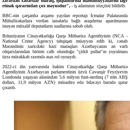
zərərdən xəbərdar olaraq, işıqlandırma məhdudiyyətlərini ləğv
etmək qərarından çox məyusdur",
- iş adamının sözçüsü bildirib.
BBC-nin çərşənbə axşamı yayılan reportajı İcmalar Palatasında
Mühafizəkarlara verilən ianələrlə bağlı araşdırma aparılmasını
istəyən müxalif deputatların suallarına səbəb olub.
Britaniyanın Cinayətkarlığa Qarşı Mübarizə Agentliyinin (NCA -
National Crime Agency) təhqiqatı müəyyən edib ki, cənab
Mərəndinin xaricdəki bəzi maraqları Azərbaycanın ən varlı
oliqarxlarından birinin cəlb olunduğu "çirkli pullar"ın yuyulması
üzrə mürəkkəb sxemdə əsas rol oynayıb.
2022-ci ilin yanvarında hakim Cinayətkarlığa Qarşı Mübarizə
Agentliyinin Azərbaycan parlamentinin üzvü Cavanşir Feyziyevin
Londonda yaşayan ailəsindən 5,6 milyon funt-sterlinq (7 mln ABŞ
dolları, 11,9 milyon AZN) müsadirə edə biləcəyi barədə qərar
çıxarıb.