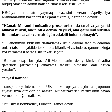
hüquq olmadan adının hallandırılması ədalətsizlikdir".
BBC-yə məlumatı yaymaq icazəsini verən Apellyasiya
Məhkəməsinin bazar ertəsi axşamı çıxardığı qərarında deyilir:
“[Cənab Mərəndi] müsadirə prosedurlarında tərəf və ya şahid
olmaya bilərdi, lakin bu o demək deyil ki, ona qarşı irəli sürülən
ittihamlara cavab vermək üçün ədalətli imkanı olmayıb”.
“O, anonimlik iddiasını dəstəkləmək üçün dəlillər təqdim edərkən
onları təfsilatlı şəkildə təkzib edə bilərdi. Əvəzində o, qanunsuzluğa
yol verməməsi barədə sırf inkarı seçdi”.
“Bundan başqa, bu işdə, [Ali Məhkəmənin] dediyi kimi, müsadirə
qərarında [ərizəçinin] cinayətdə təqsirli olmasına dair nəticə
yoxdur”.
"Siyasi bomba"
Transparency International UK antikorrupsiya araşdırma qrupunun
siyasət üzrə direktoruna əsasən, Mühafizəkarlar Partiyasının cavab
verməli olduğu suallar var.
"Bu, siyasi bombadır", Duncan Hames deyib.