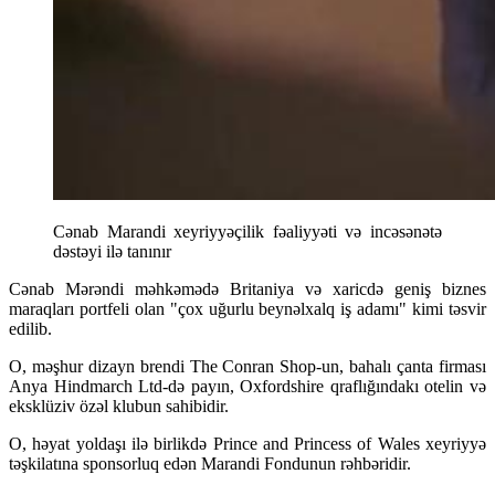
Cənab Marandi xeyriyyəçilik fəaliyyəti və incəsənətə
dəstəyi ilə tanınır
Cənab Mərəndi məhkəmədə Britaniya və xaricdə geniş biznes
maraqları portfeli olan "çox uğurlu beynəlxalq iş adamı" kimi təsvir
edilib.
O, məşhur dizayn brendi The Conran Shop-un, bahalı çanta firması
Anya Hindmarch Ltd-də payın, Oxfordshire qraflığındakı otelin və
eksklüziv özəl klubun sahibidir.
O, həyat yoldaşı ilə birlikdə Prince and Princess of Wales xeyriyyə
təşkilatına sponsorluq edən Marandi Fondunun rəhbəridir.