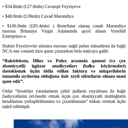
• $34.8mln (£27.8mln) Cavanşir Feyziyevə
• $48.8mln (£39mln) Cavad Mərəndiyə
• $106.9mln (£85.4mln) ) Benefisiar olaraq cənab Mərəndiyə
məxsus Britaniya Virgin Adalarında qeyd alınan Vynehill
Enterprises-ə
Hakim Feyziyevlər ailəsinə məxsus nağd pulun müsadirəsi ilə bağlı
NCA-nın vəsatəti üzrə qərar çıxararkən belə nəticəyə gəlib:
“Baktelekom, Hilux və Polux arasında qanuni (və çox
əhəmiyyətli) işgüzar əməliyyatları (bəlkə köçürmələri)
dəstəkləmək üçün iddia edilən faktura və müqavilələrin
tamamilə uydurma olduğuna dair xeyli sübutların olması məni
qane edir”.
Onlar “hesabları yaradanların çirkli pulların yuyulması ilə bağlı
fəaliyyətlərini ört-basdır etmək üçün çox əhəmiyyətli məbləğlərin
hesablarına yerləşdirilməsinə və çıxarılmasına” imkan vermək üçün
təşkil edilmişdi.