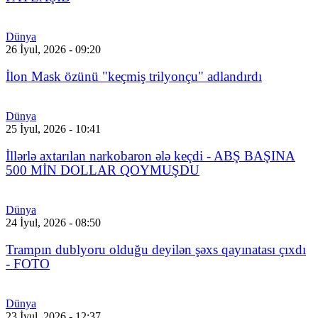
Dünya
26 İyul, 2026 - 09:20
İlon Mask özünü "keçmiş trilyonçu" adlandırdı
Dünya
25 İyul, 2026 - 10:41
İllərlə axtarılan narkobaron ələ keçdi - ABŞ BAŞINA
500 MİN DOLLAR QOYMUŞDU
Dünya
24 İyul, 2026 - 08:50
Trampın dublyoru olduğu deyilən şəxs qayınatası çıxdı
- FOTO
Dünya
23 İyul, 2026 - 12:37