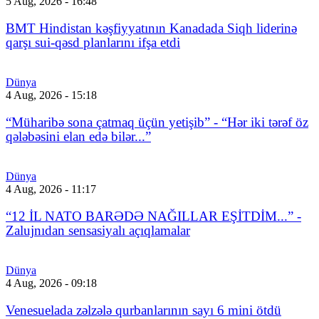
5 Aug, 2026 - 16:48
BMT Hindistan kəşfiyyatının Kanadada Siqh liderinə
qarşı sui-qəsd planlarını ifşa etdi
Dünya
4 Aug, 2026 - 15:18
“Müharibə sona çatmaq üçün yetişib” - “Hər iki tərəf öz
qələbəsini elan edə bilər...”
Dünya
4 Aug, 2026 - 11:17
“12 İL NATO BARƏDƏ NAĞILLAR EŞİTDİM...” -
Zalujnıdan sensasiyalı açıqlamalar
Dünya
4 Aug, 2026 - 09:18
Venesuelada zəlzələ qurbanlarının sayı 6 mini ötdü