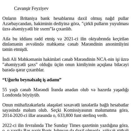
Cavanşir Feyziyev
Onların Britaniya bank hesablarına daxil olmuş nağd pullar
Azərbaycandan, hakiminin dediyinə görə, "çirkli pulların yuyulması
üzrə əhəmiyyətli bir sxem"lə çıxarılıb.
Ailə bu iddianı rədd etmiş və 2021-ci ilin oktyabrında keçirilən
dinləmənin əvvəlində məhkəmə cənab Mərəndinin anonimliyini
təmin etmişdi.
İndi Ali Məhkəmənin hakimləri cənab Mərəndinin NCA-nin işi üzrə
"əhəmiyyətli şəxs" olduğu üçün onun kimliyinin açıqlana biləcəyi
barədə qərar çıxarıblar.
“Uğurlu beynəlxalq iş adamı”
55 yaşlı cənab Mərəndi İranda anadan olub və hazırda yaşadığı
Londonda böyüyüb.
Onun mühafizəkarlarla əlaqələri səxavətli ianələrilə bağlı hesabatlar
sayəsində məlum olub. Seçki Komissiyasının məlumatına görə,
2014-2020-ci illər arasında o, 633,800 funt sterlinq verib.
2022-ci ilin fevralında The Sunday Times qəzetinin yazdığına görə,
o, o vaxtkı Baş nazir Boris Johnson da daxil olmaqla, yüksək rütbəli