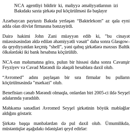
NCA agentliyi bildirir ki, maliyyə əməliyyatlarının izi
Bakıdakı saxta şirkətə pul köçürülməsi ilə başlayır
Azərbaycan paytaxtı Bakıda yerləşən “Baktelekom” az qala eyni
adda olan dövlət firmasına bənzəyirdi.
Dairə hakimi John Zani müəyyən edib ki, "bu cinayət
müəssisəsindən əldə edilən əhəmiyyətli vəsait" daha sonra Glasgow-
da qeydiyyatdan keçmiş “shell”, yəni qabıq şirkətlərə məxsus Baltik
ölkələrdəki iki bank hesabına köçürülüb.
NCA-nın məlumatına görə, pulun bir hissəsi daha sonra Cavanşir
Feyziyev və Cavad Mərəndi ilə əlaqəli hesablara daxil olub.
“Avromed” adını paylaşan bir sıra firmalar bu pulların
köçürülməsində "mərkəzi" olub.
Benefisiarı cənab Mərəndi olmaqla, onlardan biri 2005-ci ildə Seyşel
adalarında yaradılıb.
Məhkəmə sənədləri Avromed Seyşel şirkətinin böyük məbləğlər
aldığını göstərir.
Şirkətə başqa mənbələrdən də pul daxil olub. Ümumilikdə,
müstəntiqlər aşağıdakı ödənişləri qeyd edirlər: