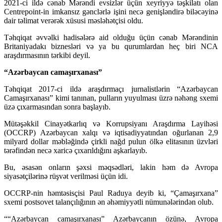
2021-ci ildə cənab Mərəndi evsizlər üçün xeyriyyə təşkilatı olan
Centrepoint-in imkansız gənclərlə işini necə genişləndirə biləcəyinə
dair təlimat verərək xüsusi məsləhətçisi oldu.
Təhqiqat əvvəlki hadisələrə aid olduğu üçün cənab Mərəndinin
Britaniyadakı biznesləri və ya bu qurumlardan heç biri NCA
araşdırmasının tərkibi deyil.
“Azərbaycan camaşırxanası”
Təhqiqat 2017-ci ildə araşdırmaçı jurnalistlərin “Azərbaycan
Camaşırxanası” kimi tanınan, pulların yuyulması üzrə nəhəng sxemi
üzə çıxarmasından sonra başlayıb.
Mütəşəkkil Cinayətkarlıq və Korrupsiyanı Araşdırma Layihəsi
(OCCRP) Azərbaycan xalqı və iqtisadiyyatından oğurlanan 2,9
milyard dollar məbləğində çirkli nağd pulun ölkə elitasının üzvləri
tərəfindən necə xaricə çıxarıldığını aşkarlayıb.
Bu, əsasən onların şəxsi məqsədləri, lakin həm də Avropa
siyasətçilərinə rüşvət verilməsi üçün idi.
OCCRP-nin həmtəsisçisi Paul Raduya deyib ki, “Çamaşırxana”
sxemi postsovet talançılığının ən əhəmiyyətli nümunələrindən olub.
““Azərbaycan camaşırxanası” Azərbaycanın özünə, Avropa