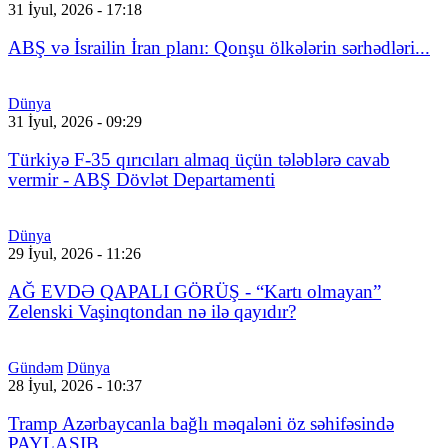
31 İyul, 2026 - 17:18
ABŞ və İsrailin İran planı: Qonşu ölkələrin sərhədləri...
Dünya
31 İyul, 2026 - 09:29
Türkiyə F-35 qırıcıları almaq üçün tələblərə cavab
vermir - ABŞ Dövlət Departamenti
Dünya
29 İyul, 2026 - 11:26
AĞ EVDƏ QAPALI GÖRÜŞ - “Kartı olmayan”
Zelenski Vaşinqtondan nə ilə qayıdır?
Gündəm
Dünya
28 İyul, 2026 - 10:37
Tramp Azərbaycanla bağlı məqaləni öz səhifəsində
PAYLAŞIB