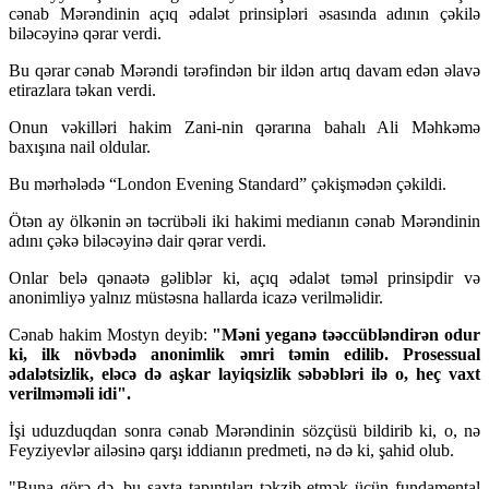
cənab Mərəndinin açıq ədalət prinsipləri əsasında adının çəkilə
biləcəyinə qərar verdi.
Bu qərar cənab Mərəndi tərəfindən bir ildən artıq davam edən əlavə
etirazlara təkan verdi.
Onun vəkilləri hakim Zani-nin qərarına bahalı Ali Məhkəmə
baxışına nail oldular.
Bu mərhələdə “London Evening Standard” çəkişmədən çəkildi.
Ötən ay ölkənin ən təcrübəli iki hakimi medianın cənab Mərəndinin
adını çəkə biləcəyinə dair qərar verdi.
Onlar belə qənaətə gəliblər ki, açıq ədalət təməl prinsipdir və
anonimliyə yalnız müstəsna hallarda icazə verilməlidir.
Cənab hakim Mostyn deyib:
"Məni yeganə təəccübləndirən odur
ki, ilk növbədə anonimlik əmri təmin edilib. Prosessual
ədalətsizlik, eləcə də aşkar layiqsizlik səbəbləri ilə o, heç vaxt
verilməməli idi".
İşi uduzduqdan sonra cənab Mərəndinin sözçüsü bildirib ki, o, nə
Feyziyevlər ailəsinə qarşı iddianın predmeti, nə də ki, şahid olub.
"Buna görə də, bu saxta tapıntıları təkzib etmək üçün fundamental