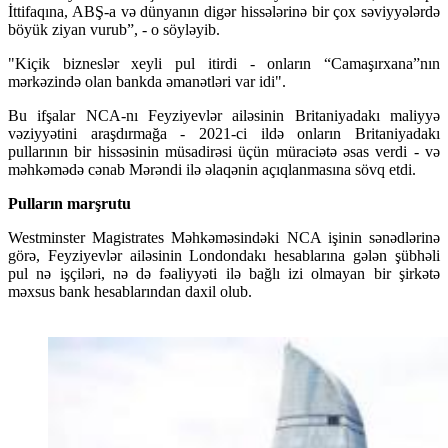
İttifaqına, ABŞ-a və dünyanın digər hissələrinə bir çox səviyyələrdə
böyük ziyan vurub”, - o söyləyib.
"Kiçik bizneslər xeyli pul itirdi - onların “Camaşırxana”nın
mərkəzində olan bankda əmanətləri var idi".
Bu ifşalar NCA-nı Feyziyevlər ailəsinin Britaniyadakı maliyyə
vəziyyətini araşdırmağa - 2021-ci ildə onların Britaniyadakı
pullarının bir hissəsinin müsadirəsi üçün müraciətə əsas verdi - və
məhkəmədə cənab Mərəndi ilə əlaqənin açıqlanmasına sövq etdi.
Pulların marşrutu
Westminster Magistrates Məhkəməsindəki NCA işinin sənədlərinə
görə, Feyziyevlər ailəsinin Londondakı hesablarına gələn şübhəli
pul nə işçiləri, nə də fəaliyyəti ilə bağlı izi olmayan bir şirkətə
məxsus bank hesablarından daxil olub.