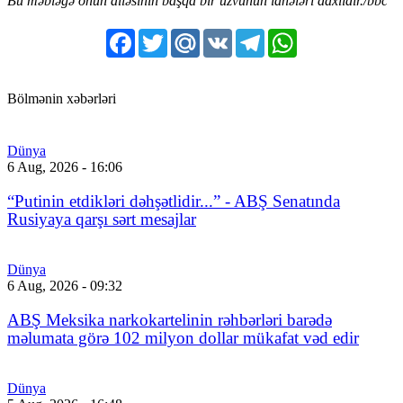
Bu məbləğə onun ailəsinin başqa bir üzvünün ianələri daxildir./bbc
Facebook
Twitter
Mail.Ru
VK
Telegram
WhatsApp
Bölmənin xəbərləri
Dünya
6 Aug, 2026 - 16:06
“Putinin etdikləri dəhşətlidir...” - ABŞ Senatında
Rusiyaya qarşı sərt mesajlar
Dünya
6 Aug, 2026 - 09:32
ABŞ Meksika narkokartelinin rəhbərləri barədə
məlumata görə 102 milyon dollar mükafat vəd edir
Dünya