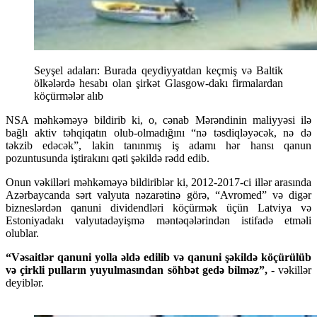
Seyşel adaları: Burada qeydiyyatdan keçmiş və Baltik
ölkələrdə hesabı olan şirkət Glasgow-dakı firmalardan
köçürmələr alıb
NSA məhkəməyə bildirib ki, o, cənab Mərəndinin maliyyəsi ilə
bağlı aktiv təhqiqatın olub-olmadığını “nə təsdiqləyəcək, nə də
təkzib edəcək”, lakin tanınmış iş adamı hər hansı qanun
pozuntusunda iştirakını qəti şəkildə rədd edib.
Onun vəkilləri məhkəməyə bildiriblər ki, 2012-2017-ci illər arasında
Azərbaycanda sərt valyuta nəzarətinə görə, “Avromed” və digər
bizneslərdən qanuni dividendləri köçürmək üçün Latviya və
Estoniyadakı valyutadəyişmə məntəqələrindən istifadə etməli
olublar.
“Vəsaitlər qanuni yolla əldə edilib və qanuni şəkildə köçürülüb
və çirkli pulların yuyulmasından söhbət gedə bilməz”,
- vəkillər
deyiblər.