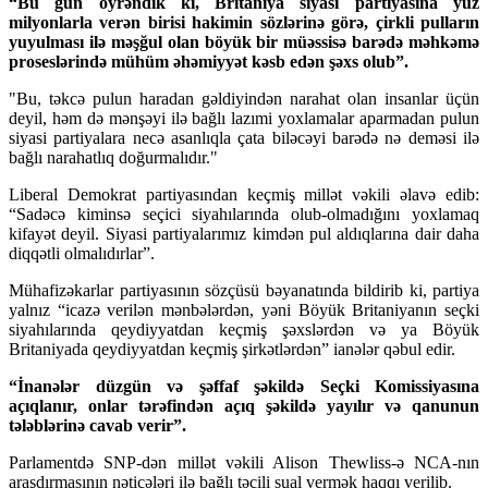
“Bu gün öyrəndik ki, Britaniya siyasi partiyasına yüz
milyonlarla verən birisi hakimin sözlərinə görə, çirkli pulların
yuyulması ilə məşğul olan böyük bir müəssisə barədə məhkəmə
proseslərində mühüm əhəmiyyət kəsb edən şəxs olub”.
"Bu, təkcə pulun haradan gəldiyindən narahat olan insanlar üçün
deyil, həm də mənşəyi ilə bağlı lazımi yoxlamalar aparmadan pulun
siyasi partiyalara necə asanlıqla çata biləcəyi barədə nə deməsi ilə
bağlı narahatlıq doğurmalıdır."
Liberal Demokrat partiyasından keçmiş millət vəkili əlavə edib:
“Sadəcə kiminsə seçici siyahılarında olub-olmadığını yoxlamaq
kifayət deyil. Siyasi partiyalarımız kimdən pul aldıqlarına dair daha
diqqətli olmalıdırlar”.
Mühafizəkarlar partiyasının sözçüsü bəyanatında bildirib ki, partiya
yalnız “icazə verilən mənbələrdən, yəni Böyük Britaniyanın seçki
siyahılarında qeydiyyatdan keçmiş şəxslərdən və ya Böyük
Britaniyada qeydiyyatdan keçmiş şirkətlərdən” ianələr qəbul edir.
“İnanələr düzgün və şəffaf şəkildə Seçki Komissiyasına
açıqlanır, onlar tərəfindən açıq şəkildə yayılır və qanunun
tələblərinə cavab verir”.
Parlamentdə SNP-dən millət vəkili Alison Thewliss-ə NCA-nın
araşdırmasının nəticələri ilə bağlı təcili sual vermək haqqı verilib.