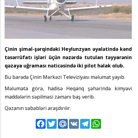
Çinin şimal-şərqindəki Heylunzyan əyalətində kənd
təsərrüfatı işləri üçün nəzərdə tutulan təyyarənin
qəzaya uğraması nəticəsində iki pilot həlak olub.
Bu barədə Çinin Mərkəzi Televiziyası məlumat yayıb.
Məlumata görə, hadisə Heqanq şəhərində kimyəvi
maddələrin səpilməsi zamanı baş verib.
Qəzanın səbəbləri araşdırılır.
Facebook
Twitter
Mail.Ru
VK
Telegram
WhatsApp