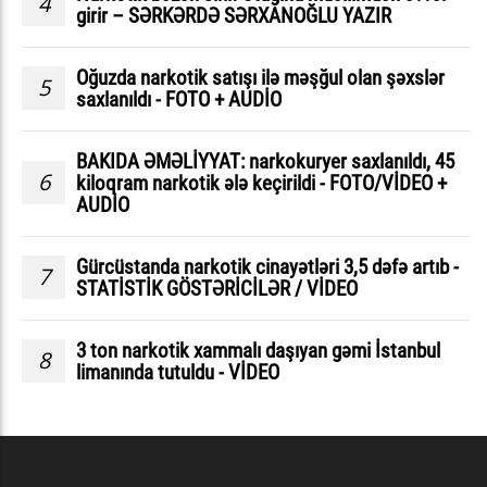
4
girir – SƏRKƏRDƏ SƏRXANOĞLU YAZIR
Oğuzda narkotik satışı ilə məşğul olan şəxslər
5
saxlanıldı - FOTO + AUDİO
BAKIDA ƏMƏLİYYAT: narkokuryer saxlanıldı, 45
6
kiloqram narkotik ələ keçirildi - FOTO/VİDEO +
AUDİO
Gürcüstanda narkotik cinayətləri 3,5 dəfə artıb -
7
STATİSTİK GÖSTƏRİCİLƏR / VİDEO
3 ton narkotik xammalı daşıyan gəmi İstanbul
8
limanında tutuldu - VİDEO