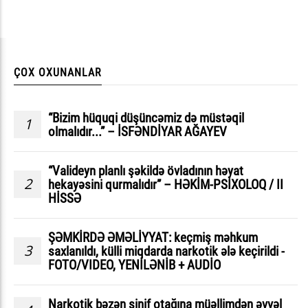
ÇOX OXUNANLAR
“Bizim hüquqi düşüncəmiz də müstəqil
1
olmalıdır...” – İSFƏNDİYAR AĞAYEV
“Valideyn planlı şəkildə övladının həyat
2
hekayəsini qurmalıdır” – HƏKİM-PSİXOLOQ / II
HİSSƏ
ŞƏMKİRDƏ ƏMƏLİYYAT: keçmiş məhkum
3
saxlanıldı, külli miqdarda narkotik ələ keçirildi -
FOTO/VIDEO, YENİLƏNİB + AUDİO
Narkotik bəzən sinif otağına müəllimdən əvvəl