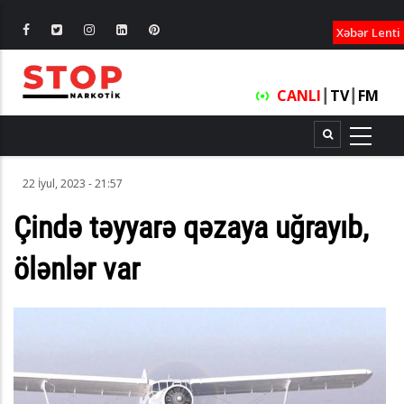
XƏBƏRLƏ
Xəbər Lenti
CANLI
┃
TV
┃
FM
22 İyul, 2023 - 21:57
Çində təyyarə qəzaya uğrayıb,
ölənlər var