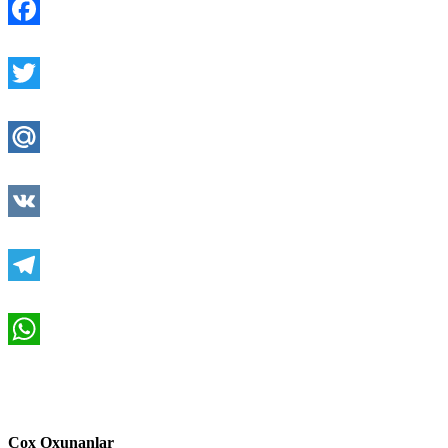
Facebook
Twitter
Mail.Ru
VK
Telegram
WhatsApp
Çox Oxunanlar