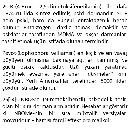
2C-B-(4-Bromo-2,5-dimetoksifenetilamin) ilk dəfə
1974-cü ildə sintez edilmiş psixi dərmandır. 2C-B
həm psixi, həm də yüngül entaktogenik hesab
olunur. Entaktogen “daxilə təmas' deməkdir və
psixiatrlar tərəfindən MDMA və oxşar dərmanları
təsnif etmək üçün istifadə olunan termindir.
Peyot-(Lophophora williamsii) ən kiçik və ən yavaş
böyüyən olmasına baxmayaraq, ən tanınmış və
güclü psixik kaktusdur. Üzü yuxarı yaratmaq
böyümək əvəzinə, yerə enən "düymələr" kimi
böyüyür. Yerli Amerikalılar tərəfindən 5000 ildən
çoxdur istifadə olunur.
25[-x]- NBOMe (N-metoksibenzil) psixodelik təsiri
olan bir sıra dərmanların adıdır. Hesabatlar göstərir
ki, NBOMe-nin bir sıra müxtəlif versiyaları
mövcuddur – hamısı fərqli effektlərə malikdir.