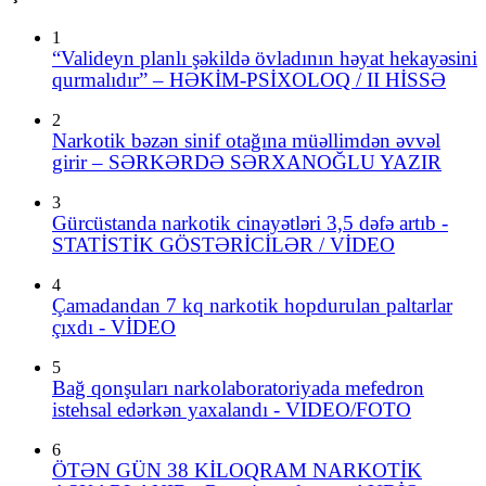
1
“Valideyn planlı şəkildə övladının həyat hekayəsini
qurmalıdır” – HƏKİM-PSİXOLOQ / II HİSSƏ
2
Narkotik bəzən sinif otağına müəllimdən əvvəl
girir – SƏRKƏRDƏ SƏRXANOĞLU YAZIR
3
Gürcüstanda narkotik cinayətləri 3,5 dəfə artıb -
STATİSTİK GÖSTƏRİCİLƏR / VİDEO
4
Çamadandan 7 kq narkotik hopdurulan paltarlar
çıxdı - VİDEO
5
Bağ qonşuları narkolaboratoriyada mefedron
istehsal edərkən yaxalandı - VIDEO/FOTO
6
ÖTƏN GÜN 38 KİLOQRAM NARKOTİK