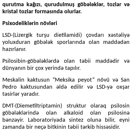
qurutma kağızı, qurudulmuş göbələklər, tozlar və
kristal tozlar formasında olurlar.
Psixodeliklərin növləri
LSD-(Lizergik turşu dietilamidi) çovdarı xəstəliyə
yoluxduran göbələk sporlarında olan maddədən
hazırlanır.
Psilosibin-göbələklərdə olan təbii maddədir və
dünyanın bir çox yerində tapılır.
Meskalin kaktusun “Meksika peyot” növü və San
Pedro kaktusundan əldə edilir və LSD-yə oxşar
təsirlər yaradır.
DMT-(Diemetiltriptamin) struktur olaraq psilosin
göbələklərində olan alkaloid olan psilosinə
bənzəyir. Laboratoriyada sintez oluna bilir, eyni
zamanda bir neçə bitkinin təbii tərkib hissəsidir.