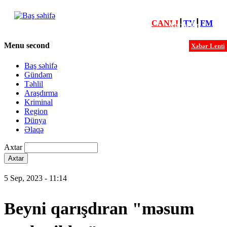
CANLI
┃
TV
┃
FM
Xəbərlər
Menu second
Xəbər Lenti
Baş səhifə
Gündəm
Təhlil
Araşdırma
Kriminal
Region
Dünya
Əlaqə
Axtar
5 Sep, 2023 - 11:14
Beyni qarışdıran "məsum