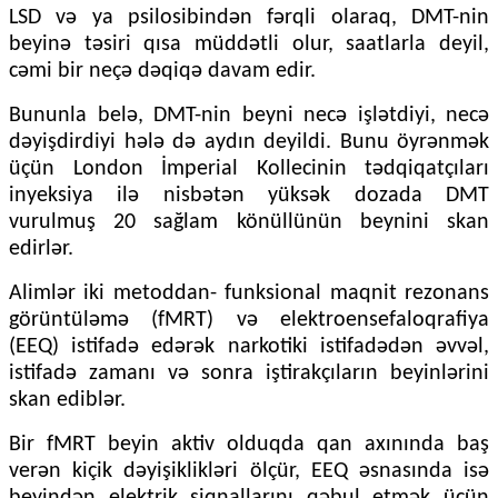
LSD və ya psilosibindən fərqli olaraq, DMT-nin
beyinə təsiri qısa müddətli olur, saatlarla deyil,
cəmi bir neçə dəqiqə davam edir.
Bununla belə, DMT-nin beyni necə işlətdiyi, necə
dəyişdirdiyi hələ də aydın deyildi. Bunu öyrənmək
üçün London İmperial Kollecinin tədqiqatçıları
inyeksiya ilə nisbətən yüksək dozada DMT
vurulmuş 20 sağlam könüllünün beynini skan
edirlər.
Alimlər iki metoddan- funksional maqnit rezonans
görüntüləmə (fMRT) və elektroensefaloqrafiya
(EEQ) istifadə edərək narkotiki istifadədən əvvəl,
istifadə zamanı və sonra iştirakçıların beyinlərini
skan ediblər.
Bir fMRT beyin aktiv olduqda qan axınında baş
verən kiçik dəyişiklikləri ölçür, EEQ əsnasında isə