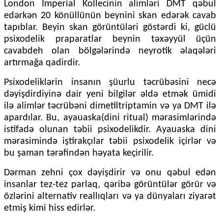
London İmperial Kollecinin alimləri DMT qəbul
edərkən 20 könüllünün beynini skan edərək cavab
tapıblar. Beyin skan görüntüləri göstərdi ki, güclü
psixodelik praparatlar beynin təxəyyül üçün
cavabdeh olan bölgələrində neyrotik əlaqələri
artırmağa qadirdir.
Psixodeliklərin insanın şüurlu təcrübəsini necə
dəyişdirdiyinə dair yeni bilgilər əldə etmək ümidi
ilə alimlər təcrübəni dimetiltriptamin və ya DMT ilə
apardılar. Bu, ayauaska(dini ritual) mərasimlərində
istifadə olunan təbii psixodelikdir. Ayauaska dini
mərasimində iştirakçılar təbii psixodelik içirlər və
bu şaman tərəfindən həyata keçirilir.
Dərman zehni çox dəyişdirir və onu qəbul edən
insanlar tez-tez parlaq, qəribə görüntülər görür və
özlərini alternativ reallıqları və ya dünyaları ziyarət
etmiş kimi hiss edirlər.