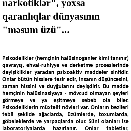
narkotiklər", yoxsa
qaranlıqlar dünyasının
"məsum üzü"...
Psixodeliklər (həmçinin halüsinogenlər kimi tanınır)
qavrayış, əhval-ruhiyyə və dərketmə proseslərində
dəyişikliklər yaradan psixoaktiv maddələr sinfidir.
Onlar bütün hisslərə təsir edir, insanın düşüncəsini,
zaman hissini və duyğularını dəyişdirir. Bu maddə
həmçinin halüsinasiyaya - mövcud olmayan şeyləri
görməyə və ya eşitməyə səbəb ola bilər.
Psixodeliklərin müxtəlif növləri var. Onların bəziləri
təbii şəkildə ağaclarda, üzümlərdə, toxumlarda,
göbələklərdə və yarpaqlarda olur. Süni olanları isə
laboratoriyalarda hazırlanır. Onlar tabletlər,