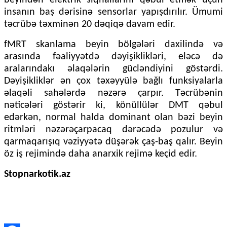
beyindən elektrik siqnallarını qəbul etmək üçün
insanın baş dərisinə sensorlar yapışdırılır. Ümumi
təcrübə təxminən 20 dəqiqə davam edir.
fMRT skanlama beyin bölgələri daxilində və
arasında fəaliyyətdə dəyişiklikləri, eləcə də
aralarındakı əlaqələrin gücləndiyini göstərdi.
Dəyişikliklər ən çox təxəyyülə bağlı funksiyalarla
əlaqəli sahələrdə nəzərə çarpır. Təcrübənin
nəticələri göstərir ki, könüllülər DMT qəbul
edərkən, normal halda dominant olan bəzi beyin
ritmləri nəzərəçarpacaq dərəcədə pozulur və
qarmaqarışıq vəziyyətə düşərək çaş-baş qalır. Beyin
öz iş rejimində daha anarxik rejimə keçid edir.
Stopnarkotik.az