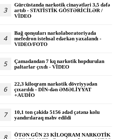
Gürcüstanda narkotik cinayətləri 3,5 dəfə
3
artıb - STATİSTİK GÖSTƏRİCİLƏR /
VİDEO
Bağ qonşuları narkolaboratoriyada
4
mefedron istehsal edərkən yaxalandı -
VIDEO/FOTO
Çamadandan 7 kq narkotik hopdurulan
5
paltarlar çıxdı - VİDEO
22,3 kiloqram narkotik dövriyyədən
6
çıxarıldı - DİN-dən ƏMƏLİYYAT
+AUDİO
10,1 ton çəkidə 5156 ədəd çətənə kolu
7
yandırılaraq məhv edildi
ÖTƏN GÜN 23 KİLOQRAM NARKOTİK
8