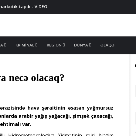
narkotik tapdı - VİDEO
iyyatda ələ keçirildi - VİDEO
 təqsirləndirilən tiktokerə hökm oxundu - 10 İL 3 AY HƏBS
arvadının qabırğalarını qırdı
ik ələ keçirildi - VİDEO
MA
KRIMINAL
REGION
DÜNYA
ƏLAQƏ
a necə olacaq?
ərazisində hava şəraitinin əsasən yağmursuz
yonlarda arabir yağış yağacağı, şimşək çaxacağı,
ehtimalı var.
li Hidrometeorologiya Xidmətinin rəisi Nazim