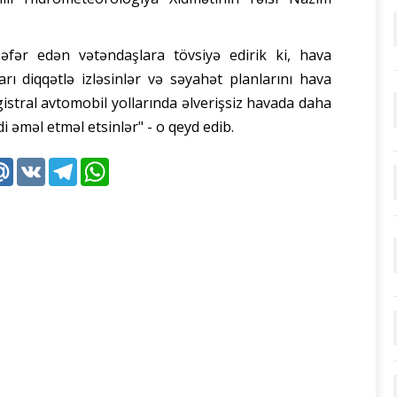
əfər edən vətəndaşlara tövsiyə edirik ki, hava
arı diqqətlə izləsinlər və səyahət planlarını hava
stral avtomobil yollarında əlverişsiz havada daha
di əməl etməl etsinlər" - o qeyd edib.
k
tter
Mail.Ru
VK
Telegram
WhatsApp