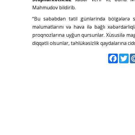
Mahmudov bildirib.
“Bu səbəbdən tətil günlərində bölgələrə s
məlumatlarını və hava ilə bağlı xəbərdarlıql
proqnozlarına uyğun qursunlar. Xüsusilə magi
diqqətli olsunlar, təhlükəsizlik qaydalarına cid
Faceboo
Twi