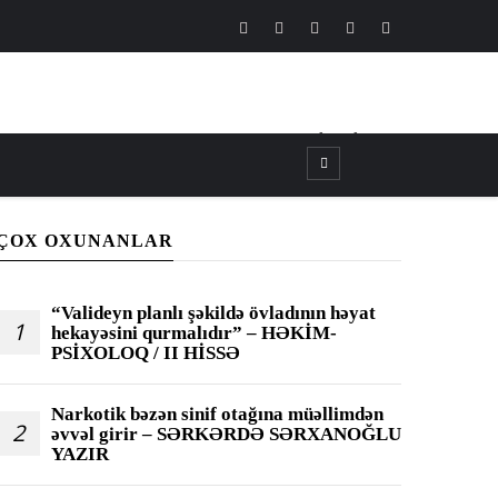
CANLI
┃
TV
┃
FM
ÇOX OXUNANLAR
“Valideyn planlı şəkildə övladının həyat
1
hekayəsini qurmalıdır” – HƏKİM-
PSİXOLOQ / II HİSSƏ
Narkotik bəzən sinif otağına müəllimdən
2
əvvəl girir – SƏRKƏRDƏ SƏRXANOĞLU
YAZIR