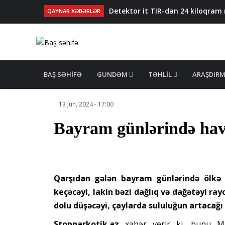
Detektor it TIR-dan 24 kiloqram 
QAYNAR XƏBƏRLƏR
63 kilqorama qədər narkotik əməl
Hədə-qorxu ilə pul tələb etməkdə
Lənkəranda kişi smartfon işlədən 
Dəyəri 2,3 milyon avro olan narkot
MAIN
NAVIGATION
BAŞ SƏHIFƏ
GÜNDƏM
TƏHLIL
ARAŞDIR
13 Jun, 2024 - 17:00
Bayram günlərində hav
Qarşıdan gələn bayram günlərində ölkə 
keçəcəyi, lakin bəzi dağlıq və dağətəyi ra
dolu düşəcəyi, çaylarda sululuğun artacağı 
Stopnarkotik.az
xəbər verir ki, bunu Mil