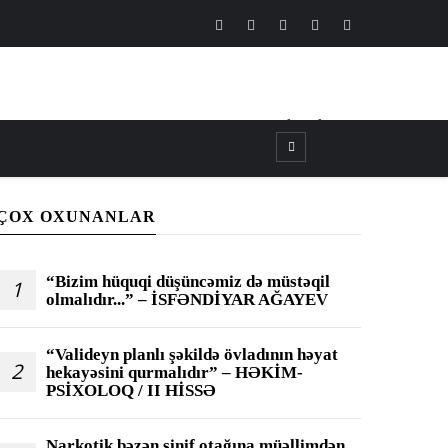
CANLI
┃
TV
┃
FM
ÇOX OXUNANLAR
“Bizim hüquqi düşüncəmiz də müstəqil
1
olmalıdır...” – İSFƏNDİYAR AĞAYEV
“Valideyn planlı şəkildə övladının həyat
2
hekayəsini qurmalıdır” – HƏKİM-
PSİXOLOQ / II HİSSƏ
Narkotik bəzən sinif otağına müəllimdən