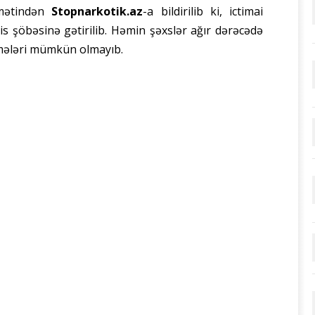
idmətindən
Stopnarkotik.az
-a bildirilib ki, ictimai
s şöbəsinə gətirilib. Həmin şəxslər ağır dərəcədə
lmələri mümkün olmayıb.