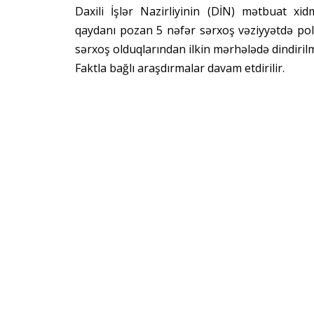
Daxili İşlər Nazirliyinin (DİN) mətbuat x
qaydanı pozan 5 nəfər sərxoş vəziyyətdə poli
sərxoş olduqlarından ilkin mərhələdə dindiri
Faktla bağlı araşdırmalar davam etdirilir.