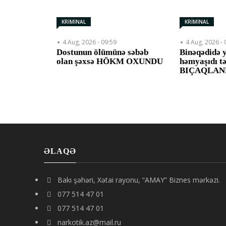
KRİMİNAL
KRİMİNAL
4 Aug, 2026 - 09:59
4 Aug, 2026 - 
Dostunun ölümünə səbəb
Binəqədidə 
olan şəxsə HÖKM OXUNDU
həmyaşıdı t
BIÇAQLAN
ƏLAQƏ
Bakı şəhəri, Xətai rayonu, “AMAY” Biznes mərkəzi.
077 514 47 01
077 514 47 01
narkotik.az@mail.ru