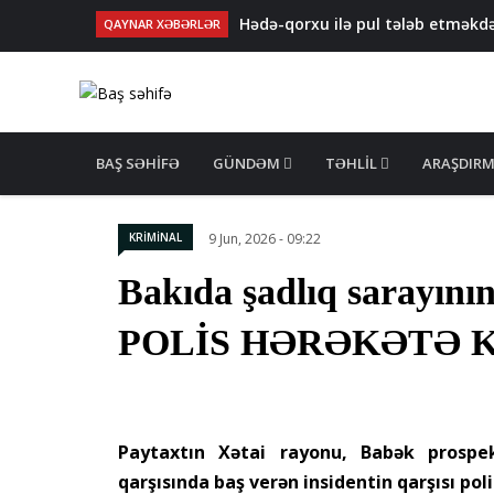
Hədə-qorxu ilə pul tələb etməkdə
QAYNAR XƏBƏRLƏR
Lənkəranda kişi smartfon işlədən 
Məleykə Abbaszadə abituriyent
"Koroğlu"da avtomobillərdən ki
Zərdabda maşın dirəyə çırpıldı
MAIN
NAVIGATION
BAŞ SƏHIFƏ
GÜNDƏM
TƏHLIL
ARAŞDIR
KRİMİNAL
9 Jun, 2026 - 09:22
Bakıda şadlıq sarayının
POLİS HƏRƏKƏTƏ K
Paytaxtın Xətai rayonu, Babək prospekt
qarşısında baş verən insidentin qarşısı pol