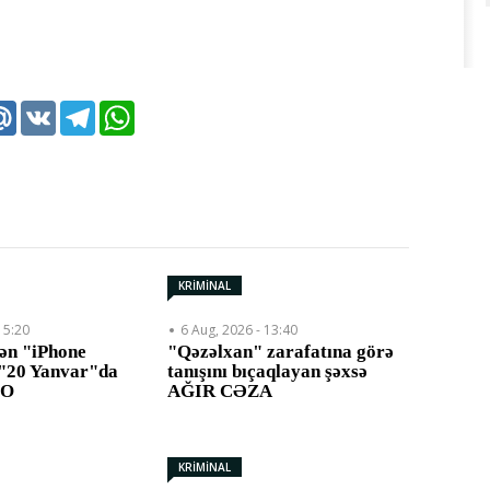
k
tter
Mail.Ru
VK
Telegram
WhatsApp
KRİMİNAL
15:20
6 Aug, 2026 - 13:40
dən "iPhone
"Qəzəlxan" zarafatına görə
b "20 Yanvar"da
tanışını bıçaqlayan şəxsə
EO
AĞIR CƏZA
KRİMİNAL