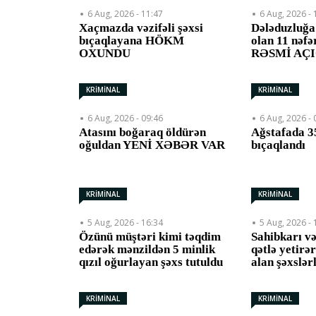
6 Aug, 2026 - 11:47
6 Aug, 2026 - 
Xaçmazda vəzifəli şəxsi
Dələduzluğa
bıçaqlayana HÖKM
olan 11 nəfə
OXUNDU
RƏSMİ AÇ
KRİMİNAL
KRİMİNAL
6 Aug, 2026 - 09:46
6 Aug, 2026 - 
Atasını boğaraq öldürən
Ağstafada 35
oğuldan YENİ XƏBƏR VAR
bıçaqlandı
KRİMİNAL
KRİMİNAL
5 Aug, 2026 - 16:34
5 Aug, 2026 - 
Özünü müştəri kimi təqdim
Sahibkarı v
edərək mənzildən 5 minlik
qətlə yetirə
qızıl oğurlayan şəxs tutuldu
alan şəxslə
KRİMİNAL
KRİMİNAL