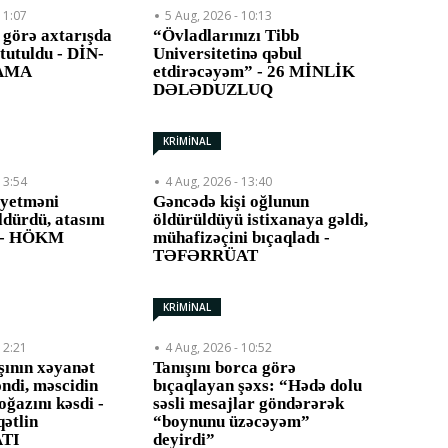
11:07
5 Aug, 2026 - 10:13
 görə axtarışda
“Övladlarınızı Tibb
 tutuldu - DİN-
Universitetinə qəbul
LAMA
etdirəcəyəm” - 26 MİNLİK
DƏLƏDUZLUQ
KRİMİNAL
13:54
4 Aug, 2026 - 13:40
iyetməni
Gəncədə kişi oğlunun
ldürdü, atasını
öldürüldüyü istixanaya gəldi,
ı - HÖKM
mühafizəçini bıçaqladı -
TƏFƏRRÜAT
KRİMİNAL
12:21
4 Aug, 2026 - 10:52
şının xəyanət
Tanışını borca görə
əndi, məscidin
bıçaqlayan şəxs: “Hədə dolu
oğazını kəsdi -
səsli mesajlar göndərərək
qətlin
“boynunu üzəcəyəm”
TI
deyirdi”