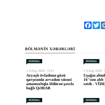
Faceboo
Twi
BÖLMƏNIN XƏBƏRLƏRI
KRİMİNAL
KRİMİNAL
6 Aug, 2026 - 15:51
6 Aug, 2026 - 
Azyaşlı övladının gözü
Uşağın əlin
qarşısında arvadını xüsusi
16"sını alı
amansızlıqla öldürən şəxslə
satdı - VİD
bağlı QƏRAR
KRİMİNAL
KRİMİNAL