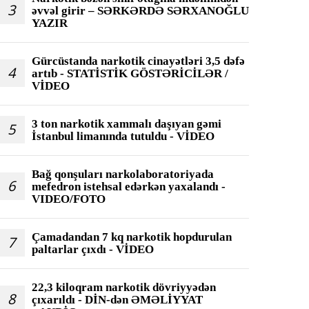
3
əvvəl girir – SƏRKƏRDƏ SƏRXANOĞLU
YAZIR
Gürcüstanda narkotik cinayətləri 3,5 dəfə
4
artıb - STATİSTİK GÖSTƏRİCİLƏR /
VİDEO
3 ton narkotik xammalı daşıyan gəmi
5
İstanbul limanında tutuldu - VİDEO
Bağ qonşuları narkolaboratoriyada
6
mefedron istehsal edərkən yaxalandı -
VIDEO/FOTO
Çamadandan 7 kq narkotik hopdurulan
7
paltarlar çıxdı - VİDEO
22,3 kiloqram narkotik dövriyyədən
8
çıxarıldı - DİN-dən ƏMƏLİYYAT