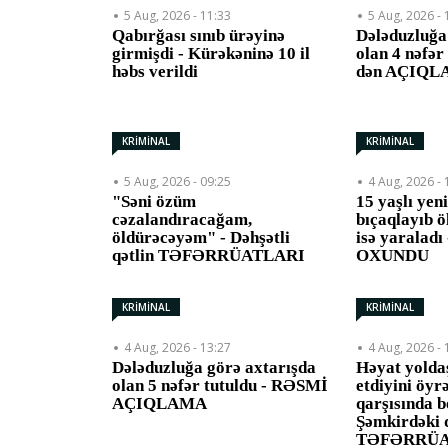
5 Aug, 2026 - 11:33
5 Aug, 2026 - 
Qabırğası sınıb ürəyinə
Dələduzluğa
girmişdi - Kürəkəninə 10 il
olan 4 nəfər
həbs verildi
dən AÇIQ
KRİMİNAL
KRİMİNAL
5 Aug, 2026 - 09:25
4 Aug, 2026 - 
"Səni özüm
15 yaşlı yen
cəzalandıracağam,
bıçaqlayıb ö
öldürəcəyəm" - Dəhşətli
isə yaralad
qətlin TƏFƏRRÜATLARI
OXUNDU
KRİMİNAL
KRİMİNAL
4 Aug, 2026 - 13:27
4 Aug, 2026 - 
Dələduzluğa görə axtarışda
Həyat yolda
olan 5 nəfər tutuldu - RƏSMİ
etdiyini öyr
AÇIQLAMA
qarşısında b
Şəmkirdəki 
TƏFƏRRÜA