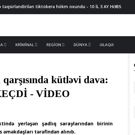
 təqsirləndirilən tiktokerə hökm oxundu - 10 İL 3 AY HƏBS
arvadının qabırğalarını qırdı
lərə MÜRACİƏT ETDİ
m pul toplayır? - AYNA-dan AÇIQLAMA
: ÖLƏN VƏ XƏSARƏT ALANLAR VAR - FOTO
MA
KRIMINAL
REGION
DÜNYA
ƏLAQƏ
 qarşısında kütləvi dava:
EÇDİ - VİDEO
ində yerləşən şadlıq saraylarından birinin
is əməkdaşları tərəfindən alınıb.