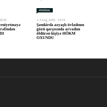
KRİMİNAL
09:30
3 Aug, 2026 - 16:19
yeniyetməyə
Şəmkirdə azyaşlı övladının
ərəfindən
gözü qarşısında arvadını
DI
öldürən kişiyə HÖKM
OXUNDU