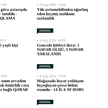
11:30
6 Aug, 2026 - 10:00
 görə axtarışda
Yük avtomobilindən oğurluq
r tutuldu -
edən keçmiş məhkum
IQLAMA
saxlanıldı
KRİMİNAL
09:17
6 Aug, 2026 - 09:05
 yaşlı kişi
Gəncədə kütləvi dava: 1
NƏFƏR ÖLDÜ, 3 NƏFƏR
YARALANDI
KRİMİNAL
14:00
5 Aug, 2026 - 12:00
ə onun arvadını
Mağazada həyat yoldaşını
rək ömürlük cəza
bıçaqlayan şəxsə hökm
rlə bağlı QƏRAR
oxundu - 14 İL 6 AY HƏBS
KRİMİNAL