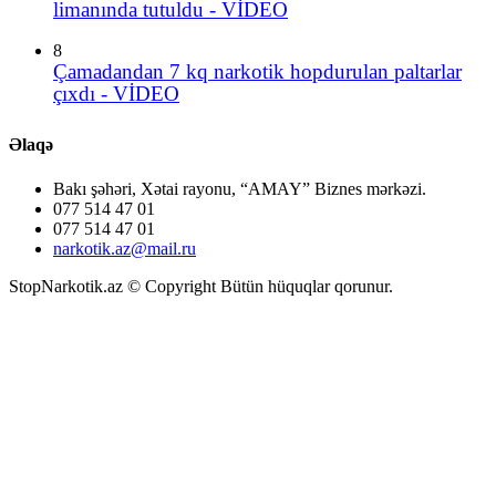
limanında tutuldu - VİDEO
8
Çamadandan 7 kq narkotik hopdurulan paltarlar
çıxdı - VİDEO
Əlaqə
Bakı şəhəri, Xətai rayonu, “AMAY” Biznes mərkəzi.
077 514 47 01
077 514 47 01
narkotik.az@mail.ru
StopNarkotik.az © Copyright Bütün hüquqlar qorunur.