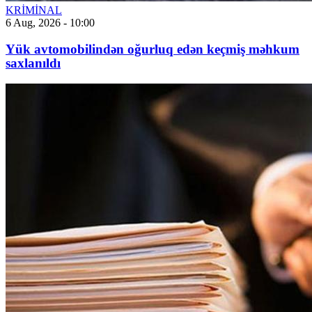
KRİMİNAL
6 Aug, 2026 - 10:00
Yük avtomobilindən oğurluq edən keçmiş məhkum
saxlanıldı