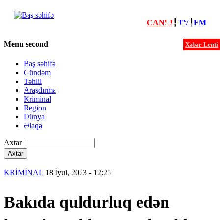
CANLI
┃
TV
┃
FM
Xəbərlər
Menu second
Xəbər Lenti
Baş səhifə
Gündəm
Təhlil
Araşdırma
Kriminal
Region
Dünya
Əlaqə
Axtar
KRİMİNAL
18 İyul, 2023 - 12:25
Bakıda quldurluq edən