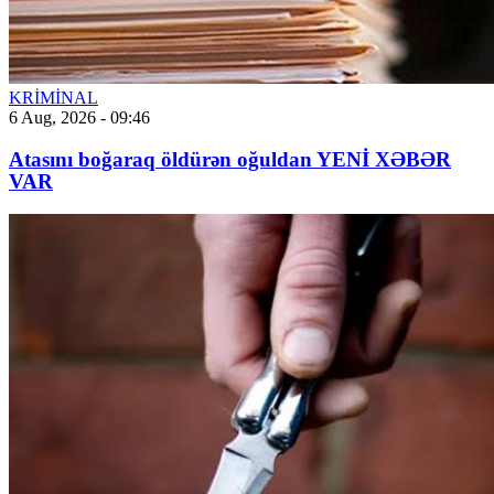
KRİMİNAL
6 Aug, 2026 - 09:46
Atasını boğaraq öldürən oğuldan YENİ XƏBƏR
VAR