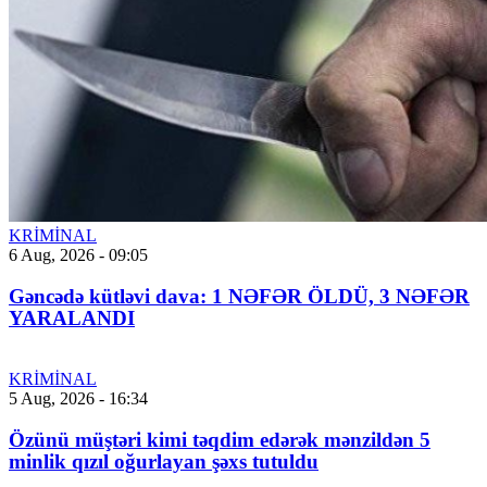
KRİMİNAL
6 Aug, 2026 - 09:05
Gəncədə kütləvi dava: 1 NƏFƏR ÖLDÜ, 3 NƏFƏR
YARALANDI
KRİMİNAL
5 Aug, 2026 - 16:34
Özünü müştəri kimi təqdim edərək mənzildən 5
minlik qızıl oğurlayan şəxs tutuldu