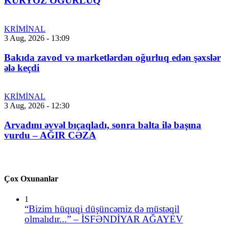
KURYOZ OĞURLUQ
KRİMİNAL
3 Aug, 2026 - 13:09
Bakıda zavod və marketlərdən oğurluq edən şəxslər
ələ keçdi
KRİMİNAL
3 Aug, 2026 - 12:30
Arvadını əvvəl bıçaqladı, sonra balta ilə başına
vurdu – AĞIR CƏZA
Çox Oxunanlar
1
“Bizim hüquqi düşüncəmiz də müstəqil
olmalıdır...” – İSFƏNDİYAR AĞAYEV