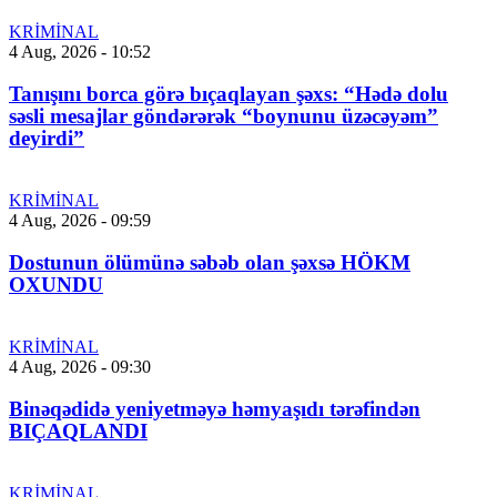
KRİMİNAL
4 Aug, 2026 - 10:52
Tanışını borca görə bıçaqlayan şəxs: “Hədə dolu
səsli mesajlar göndərərək “boynunu üzəcəyəm”
deyirdi”
KRİMİNAL
4 Aug, 2026 - 09:59
Dostunun ölümünə səbəb olan şəxsə HÖKM
OXUNDU
KRİMİNAL
4 Aug, 2026 - 09:30
Binəqədidə yeniyetməyə həmyaşıdı tərəfindən
BIÇAQLANDI
KRİMİNAL