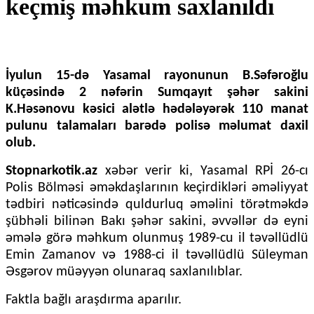
keçmiş məhkum saxlanıldı
İyulun 15-də Yasamal rayonunun B.Səfəroğlu
küçəsində 2 nəfərin Sumqayıt şəhər sakini
K.Həsənovu kəsici alətlə hədələyərək 110 manat
pulunu talamaları barədə polisə məlumat daxil
olub.
Stopnarkotik.az
xəbər verir ki, Yasamal RPİ 26-cı
Polis Bölməsi əməkdaşlarının keçirdikləri əməliyyat
tədbiri nəticəsində quldurluq əməlini törətməkdə
şübhəli bilinən Bakı şəhər sakini, əvvəllər də eyni
əmələ görə məhkum olunmuş 1989-cu il təvəllüdlü
Emin Zamanov və 1988-ci il təvəllüdlü Süleyman
Əsgərov müəyyən olunaraq saxlanılıblar.
Faktla bağlı araşdırma aparılır.