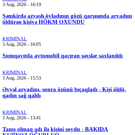
3 Aug, 2026 - 16:19
Şəmkirdə azyaşlı övladının gözü qarşısında arvadını
öldürən kişiyə HÖKM OXUNDU
KRİMİNAL
3 Aug, 2026 - 16:05
Sumqayıtda avtomobil qaçıran şəxslər saxlanıldı
KRİMİNAL
3 Aug, 2026 - 15:53
Əvvəl arvadını, sonra özünü bıçaqladı - Kişi öldü,
qadın sağ qaldı
KRİMİNAL
3 Aug, 2026 - 13:41
Tanış olmaq adı ilə kişini soydu - BAKIDA