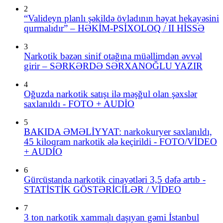
2
“Valideyn planlı şəkildə övladının həyat hekayəsini
qurmalıdır” – HƏKİM-PSİXOLOQ / II HİSSƏ
3
Narkotik bəzən sinif otağına müəllimdən əvvəl
girir – SƏRKƏRDƏ SƏRXANOĞLU YAZIR
4
Oğuzda narkotik satışı ilə məşğul olan şəxslər
saxlanıldı - FOTO + AUDİO
5
BAKIDA ƏMƏLİYYAT: narkokuryer saxlanıldı,
45 kiloqram narkotik ələ keçirildi - FOTO/VİDEO
+ AUDİO
6
Gürcüstanda narkotik cinayətləri 3,5 dəfə artıb -
STATİSTİK GÖSTƏRİCİLƏR / VİDEO
7
3 ton narkotik xammalı daşıyan gəmi İstanbul