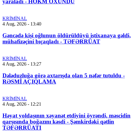
yaraladı - HÖKM OXUNDU
KRİMİNAL
4 Aug, 2026 - 13:40
Gəncədə kişi oğlunun öldürüldüyü istixanaya gəldi,
mühafizəçini bıçaqladı - TƏFƏRRÜAT
KRİMİNAL
4 Aug, 2026 - 13:27
Dələduzluğa görə axtarışda olan 5 nəfər tutuldu -
RƏSMİ AÇIQLAMA
KRİMİNAL
4 Aug, 2026 - 12:21
Həyat yoldaşının xəyanət etdiyini öyrəndi, məscidin
qarşısında boğazını kəsdi - Şəmkirdəki qətlin
TƏFƏRRÜATI