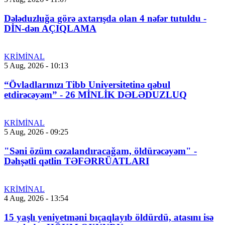
Dələduzluğa görə axtarışda olan 4 nəfər tutuldu -
DİN-dən AÇIQLAMA
KRİMİNAL
5 Aug, 2026 - 10:13
“Övladlarınızı Tibb Universitetinə qəbul
etdirəcəyəm” - 26 MİNLİK DƏLƏDUZLUQ
KRİMİNAL
5 Aug, 2026 - 09:25
"Səni özüm cəzalandıracağam, öldürəcəyəm" -
Dəhşətli qətlin TƏFƏRRÜATLARI
KRİMİNAL
4 Aug, 2026 - 13:54
15 yaşlı yeniyetməni bıçaqlayıb öldürdü, atasını isə