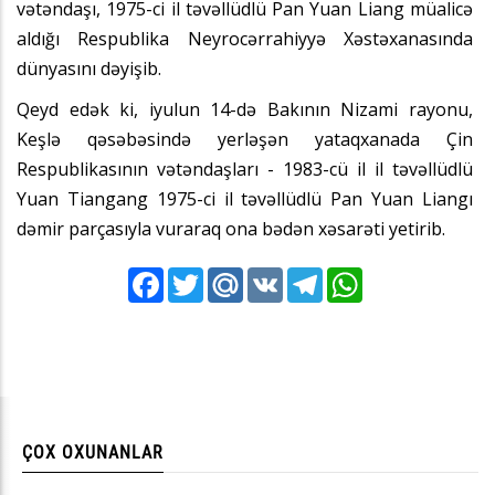
vətəndaşı, 1975-ci il təvəllüdlü Pan Yuan Liang müalicə
aldığı Respublika Neyrocərrahiyyə Xəstəxanasında
dünyasını dəyişib.
Qeyd edək ki, iyulun 14-də Bakının Nizami rayonu,
Keşlə qəsəbəsində yerləşən yataqxanada Çin
Respublikasının vətəndaşları - 1983-cü il il təvəllüdlü
Yuan Tiangang 1975-ci il təvəllüdlü Pan Yuan Liangı
dəmir parçasıyla vuraraq ona bədən xəsarəti yetirib.
Facebook
Twitter
Mail.Ru
VK
Telegram
WhatsApp
ÇOX OXUNANLAR