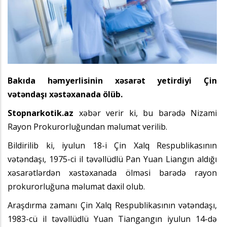
Bakıda həmyerlisinin xəsarət yetirdiyi Çin
vətəndaşı xəstəxanada ölüb.
Stopnarkotik.az
xəbər verir ki, bu barədə Nizami
Rayon Prokurorluğundan məlumat verilib.
Bildirilib ki, iyulun 18-i Çin Xalq Respublikasının
vətəndaşı, 1975-ci il təvəllüdlü Pan Yuan Liangın aldığı
xəsarətlərdən xəstəxanada ölməsi barədə rayon
prokurorluğuna məlumat daxil olub.
Araşdırma zamanı Çin Xalq Respublikasının vətəndaşı,
1983-cü il təvəllüdlü Yuan Tiangangın iyulun 14-də