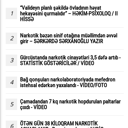
“Valideyn planlı şəkildə övladının həyat
1
hekayəsini qurmalıdır” – HƏKİM-PSİXOLOQ / II
HİSSƏ
Narkotik bəzən sinif otağına müəllimdən əvvəl
2
girir – SƏRKƏRDƏ SƏRXANOĞLU YAZIR
Gürcüstanda narkotik cinayətləri 3,5 dəfə artıb -
3
STATİSTİK GÖSTƏRİCİLƏR / VİDEO
Bağ qonşuları narkolaboratoriyada mefedron
4
istehsal edərkən yaxalandı - VIDEO/FOTO
Çamadandan 7 kq narkotik hopdurulan paltarlar
5
çıxdı - VİDEO
ÖTƏN GÜN 38 KİLOQRAM NARKOTİK
6