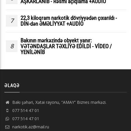
AŞKARLANIB - Rəsmi açıqlama +AUDİO
22,3 kiloqram narkotik dövriyyədən çıxarıldı -
7
DİN-dən ƏMƏLİYYAT +AUDİO
Bakının mərkəzində obyekt yanır:
8
VƏTƏNDAŞLAR TƏXLİYƏ EDİLDİ - VİDEO /
YENİLƏNİB
ƏLAQƏ
Bakı şəhəri, Xətai rayonu, “AMAY” Biznes mərkəzi.
077 514 47 01
077 514 47 01
narkotik.az@mail.ru