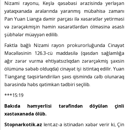
Nizami rayonu, Keşlə qəsəbəsi ərazisində yerləşən
yataqxanada aralarında yaranmış mübahisə zamanı
Pan Yuan Lianga dəmir parçası ilə xəsarətlər yetirməsi
və zərəçəkmişin həmin xəsarətlərdən ölməsinə əsaslı
şübhələr müəyyən edilib.
Faktla bağlı Nizami rayon prokurorluğunda Cinayət
Məcəlləsinin 126.3-cü maddəsilə (qəsdən sağlamlığa
ağır zərər vurma ehtiyatsızlıqdan zərərçəkmiş şəxsin
ölümünə səbəb olduqda) cinayət işi istintaq edilir. Yuan
Tiangang təqsirləndirilən şəxs qismində cəlb olunaraq
barəsində həbs qətimkan tədbiri seçilib.
***15:19
Bakıda həmyerlisi tərəfindən döyülən çinli
xəstəxanada ölüb.
Stopnarkotik.az
lent.az-a istinadən xəbər verir ki, Çin