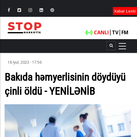
XƏBƏRLƏ
Xəbər Lenti
CANLI
┃
TV
┃
FM
18 İyul, 2023 - 17:56
Bakıda həmyerlisinin döydüyü
çinli öldü - YENİLƏNİB