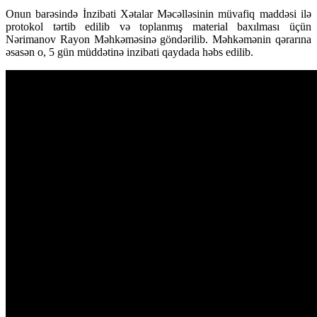
Onun barəsində İnzibati Xətalar Məcəlləsinin müvafiq maddəsi ilə
protokol tərtib edilib və toplanmış material baxılması üçün
Nərimanov Rayon Məhkəməsinə göndərilib. Məhkəmənin qərarına
əsasən o, 5 gün müddətinə inzibati qaydada həbs edilib.