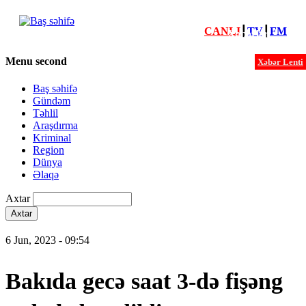
CANLI
┃
TV
┃
FM
Xəbərlər
Menu second
Xəbər Lenti
Baş səhifə
Gündəm
Təhlil
Araşdırma
Kriminal
Region
Dünya
Əlaqə
Axtar
6 Jun, 2023 - 09:54
Bakıda gecə saat 3-də fişəng