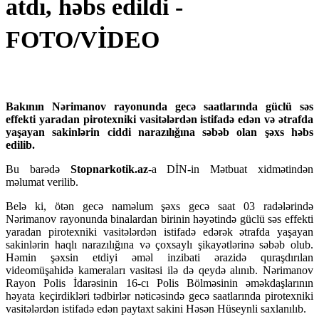
atdı, həbs edildi -
FOTO/VİDEO
Bakının Nərimanov rayonunda gecə saatlarında güclü səs
effekti yaradan pirotexniki vasitələrdən istifadə edən və ətrafda
yaşayan sakinlərin ciddi narazılığına səbəb olan şəxs həbs
edilib.
Bu barədə
Stopnarkotik.az
-a DİN-in Mətbuat xidmətindən
məlumat verilib.
Belə ki, ötən gecə naməlum şəxs gecə saat 03 radələrində
Nərimanov rayonunda binalardan birinin həyətində güclü səs effekti
yaradan pirotexniki vasitələrdən istifadə edərək ətrafda yaşayan
sakinlərin haqlı narazılığına və çoxsaylı şikayətlərinə səbəb olub.
Həmin şəxsin etdiyi əməl inzibati ərazidə quraşdırılan
videomüşahidə kameraları vasitəsi ilə də qeydə alınıb. Nərimanov
Rayon Polis İdarəsinin 16-cı Polis Bölməsinin əməkdaşlarının
həyata keçirdikləri tədbirlər nəticəsində gecə saatlarında pirotexniki
vasitələrdən istifadə edən paytaxt sakini Həsən Hüseynli saxlanılıb.