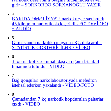
girir – SƏRKƏRDƏ SƏRXANOĞLU YAZIR
4
BAKIDA ƏMƏLİYYAT: narkokuryer saxlanıldı,
45 kiloqram narkotik ələ keçirildi - FOTO/VİDEO
+ AUDİO
5
Gürcüstanda narkotik cinayətləri 3,5 dəfə artıb -
STATİSTİK GÖSTƏRİCİLƏR / VİDEO
6
3 ton narkotik xammalı daşıyan gəmi İstanbul
limanında tutuldu - VİDEO
7
Bağ qonşuları narkolaboratoriyada mefedron
istehsal edərkən yaxalandı - VIDEO/FOTO
8
Çamadandan 7 kq narkotik hopdurulan paltarlar
çıxdı - VİDEO