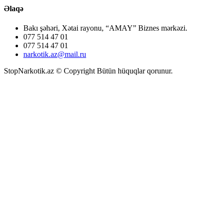
Əlaqə
Bakı şəhəri, Xətai rayonu, “AMAY” Biznes mərkəzi.
077 514 47 01
077 514 47 01
narkotik.az@mail.ru
StopNarkotik.az © Copyright Bütün hüquqlar qorunur.