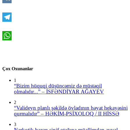
VK
Telegram
WhatsApp
Çox Oxunanlar
1
“Bizim hüquqi düşüncəmiz də müstəqil
olmalıdır...” – İSFƏNDİYAR AĞAYEV
2
“Valideyn planlı şəkildə övladının həyat hekayəsini
qurmalıdır” – HƏKİM-PSİXOLOQ / II HİSSƏ
3
Narkotik bəzən sinif otağına müəllimdən əvvəl