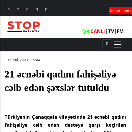
XƏBƏRL
Xəbər Lenti
CANLI
┃
TV
┃
FM
15 İyul, 2023 - 15:44
21 əcnəbi qadını fahişəliyə
cəlb edən şəxslər tutuldu
Türkiyənin Çanaqqala vilayətində 21 əcnəbi qadını
fahişəliyə cəlb edən dəstəyə qarşı keçirilən