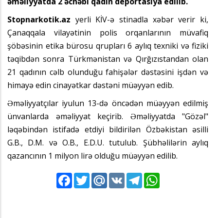
əməliyyatda 2 əcnəbi qadın deportasiya edilib.
Stopnarkotik.az
yerli KİV-ə stinadla xəbər verir ki,
Çanaqqala vilayətinin polis orqanlarının müvafiq
şöbəsinin etika bürosu qrupları 6 aylıq texniki və fiziki
təqibdən sonra Türkmənistan və Qırğızıstandan olan
21 qadının cəlb olunduğu fahişələr dəstəsini işdən və
himayə edin cinayətkar dəstəni müəyyən edib.
Əməliyyatçılar iyulun 13-də öncədən müəyyən edilmiş
ünvanlarda əməliyyat keçirib. Əməliyyatda "Gözəl"
ləqəbindən istifadə etdiyi bildirilən Özbəkistan əsilli
G.B., D.M. və O.B., E.D.U. tutulub. Şübhəlilərin aylıq
qazancının 1 milyon lirə olduğu müəyyən edilib.
Facebook
Twitter
Mail.Ru
VK
Telegram
WhatsApp