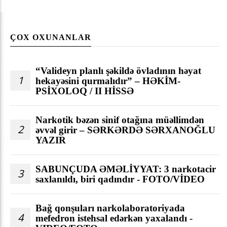
ÇOX OXUNANLAR
“Valideyn planlı şəkildə övladının həyat
1
hekayəsini qurmalıdır” – HƏKİM-
PSİXOLOQ / II HİSSƏ
Narkotik bəzən sinif otağına müəllimdən
2
əvvəl girir – SƏRKƏRDƏ SƏRXANOĞLU
YAZIR
SABUNÇUDA ƏMƏLİYYAT: 3 narkotacir
3
saxlanıldı, biri qadındır - FOTO/VİDEO
Bağ qonşuları narkolaboratoriyada
4
mefedron istehsal edərkən yaxalandı -