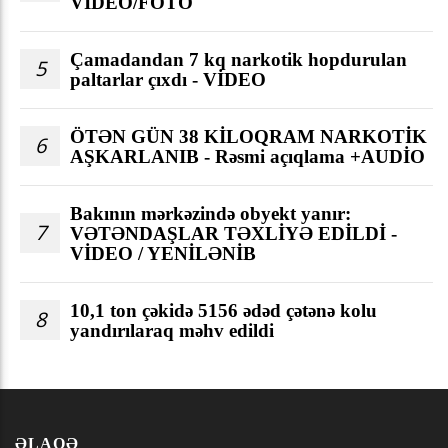
VIDEO/FOTO
Çamadandan 7 kq narkotik hopdurulan
5
paltarlar çıxdı - VİDEO
ÖTƏN GÜN 38 KİLOQRAM NARKOTİK
6
AŞKARLANIB - Rəsmi açıqlama +AUDİO
Bakının mərkəzində obyekt yanır:
7
VƏTƏNDAŞLAR TƏXLİYƏ EDİLDİ -
VİDEO / YENİLƏNİB
10,1 ton çəkidə 5156 ədəd çətənə kolu
8
yandırılaraq məhv edildi
ƏLAQƏ