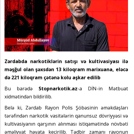
Zərdabda narkotiklərin satışı və kultivasiyası ilə
məşğul olan şəxsdən 13 kiloqram marixuana, eləcə
də 221 kiloqram çətənə kolu aşkar edilib
Bu barədə
Stopnarkotik.az
-a DİN-in Mətbuat
xidmətindən bildirilib.
Belə ki, Zərdab Rayon Polis Şöbəsinin əməkdaşları
tərəfindən narkotik vasitələrin qanunsuz dövriyyəsi və
kultivasiyanın qarşının alınması istiqamətində növbəti
əməliyyat həyata keçirilib. Tədbir zamanı rayonun