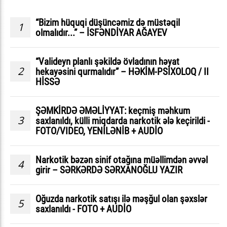
“Bizim hüquqi düşüncəmiz də müstəqil
1
olmalıdır...” – İSFƏNDİYAR AĞAYEV
“Valideyn planlı şəkildə övladının həyat
2
hekayəsini qurmalıdır” – HƏKİM-PSİXOLOQ / II
HİSSƏ
ŞƏMKİRDƏ ƏMƏLİYYAT: keçmiş məhkum
3
saxlanıldı, külli miqdarda narkotik ələ keçirildi -
FOTO/VIDEO, YENİLƏNİB + AUDİO
Narkotik bəzən sinif otağına müəllimdən əvvəl
4
girir – SƏRKƏRDƏ SƏRXANOĞLU YAZIR
Oğuzda narkotik satışı ilə məşğul olan şəxslər
5
saxlanıldı - FOTO + AUDİO