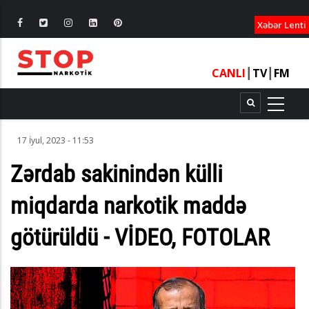
XƏBƏRLƏ
Xəbər Lenti
CANLI
┃
TV
┃
FM
17 İyul, 2023 - 11:53
Zərdab sakinindən külli
miqdarda narkotik maddə
götürüldü - VİDEO, FOTOLAR