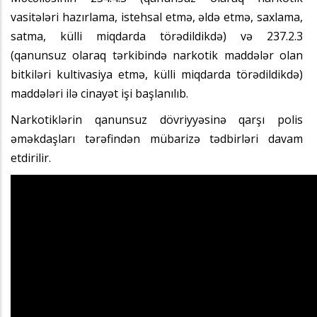
vasitələri hazırlama, istehsal etmə, əldə etmə, saxlama,
satma, külli miqdarda törədildikdə) və 237.2.3
(qanunsuz olaraq tərkibində narkotik maddələr olan
bitkiləri kultivasiya etmə, külli miqdarda törədildikdə)
maddələri ilə cinayət işi başlanılıb.
Narkotiklərin qanunsuz dövriyyəsinə qarşı polis
əməkdaşları tərəfindən mübarizə tədbirləri davam
etdirilir.