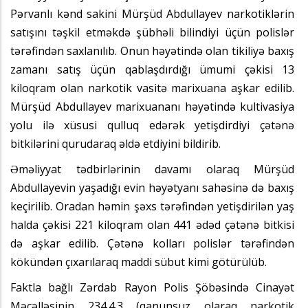
Pərvanlı kənd sakini Mürşüd Abdullayev narkotiklərin
satışını təşkil etməkdə şübhəli bilindiyi üçün polislər
tərəfindən saxlanılıb. Onun həyətində olan tikiliyə baxış
zamanı satış üçün qablaşdırdığı ümumi çəkisi 13
kiloqram olan narkotik vasitə marixuana aşkar edilib.
Mürşüd Abdullayev marixuananı həyətində kultivasiya
yolu ilə xüsusi qulluq edərək yetişdirdiyi çətənə
bitkilərini qurudaraq əldə etdiyini bildirib.
Əməliyyat tədbirlərinin davamı olaraq Mürşüd
Abdullayevin yaşadığı evin həyətyanı sahəsinə də baxış
keçirilib. Oradan həmin şəxs tərəfindən yetişdirilən yaş
halda çəkisi 221 kiloqram olan 441 ədəd çətənə bitkisi
də aşkar edilib. Çətənə kolları polislər tərəfindən
kökündən çıxarılaraq maddi sübut kimi götürülüb.
Faktla bağlı Zərdab Rayon Polis Şöbəsində Cinayət
Məcəlləsinin 234.4.3 (qanunsuz olaraq narkotik