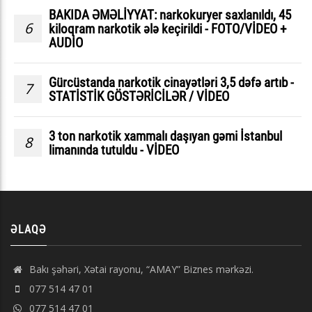
BAKIDA ƏMƏLİYYAT: narkokuryer saxlanıldı, 45
6
kiloqram narkotik ələ keçirildi - FOTO/VİDEO +
AUDİO
Gürcüstanda narkotik cinayətləri 3,5 dəfə artıb -
7
STATİSTİK GÖSTƏRİCİLƏR / VİDEO
3 ton narkotik xammalı daşıyan gəmi İstanbul
8
limanında tutuldu - VİDEO
ƏLAQƏ
Bakı şəhəri, Xətai rayonu, “AMAY” Biznes mərkəzi.
077 514 47 01
077 514 47 01