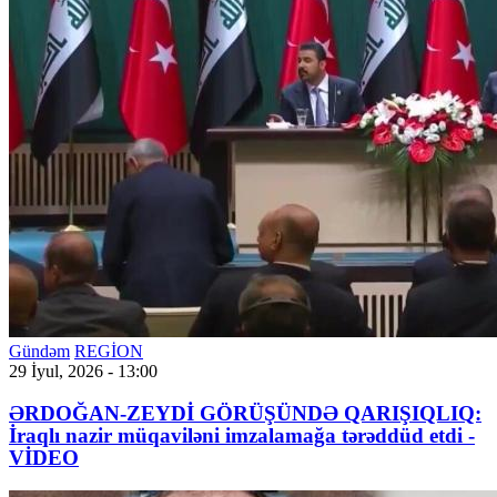
Gündəm
REGİON
29 İyul, 2026 - 13:00
ƏRDOĞAN-ZEYDİ GÖRÜŞÜNDƏ QARIŞIQLIQ:
İraqlı nazir müqaviləni imzalamağa tərəddüd etdi -
VİDEO