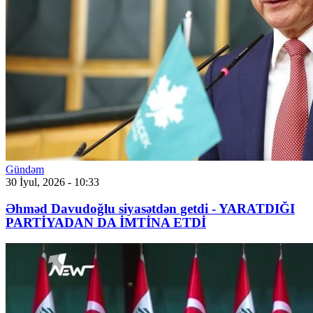
Gündəm
30 İyul, 2026 - 10:33
Əhməd Davudoğlu siyasətdən getdi - YARATDIĞI
PARTİYADAN DA İMTİNA ETDİ