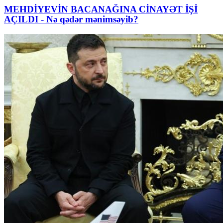
MEHDİYEVİN BACANAĞINA CİNAYƏT İŞİ
AÇILDI - Nə qədər mənimsəyib?