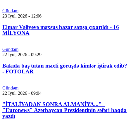
Gündəm
23 İyul, 2026 - 12:06
Elmar Vəliyevə məxsus bazar satışa çıxarıldı - 16
MİLYONA
Gündəm
22 İyul, 2026 - 09:29
Bakıda baş tutan məxfi görüşdə kimlər iştirak edib?
- FOTOLAR
Gündəm
22 İyul, 2026 - 09:04
"İTALİYADAN SONRA ALMANİYA..." -
"Euronews" Azərbaycan Prezidentinin səfəri haqda
yazdı