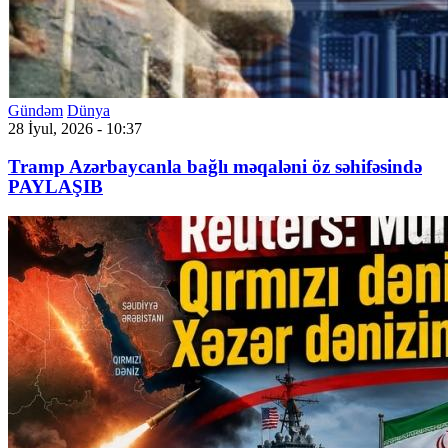
Gündəm
Dünya
28 İyul, 2026 - 10:37
Tramp Azərbaycanla bağlı məqaləni öz səhifəsində
PAYLAŞIB