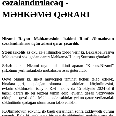
cəzalandırılacaq -
MƏHKƏMƏ QƏRARI
Nizami Rayon Məhkəməsinin hakimi Rauf Əhmədovun
cəzalandırılması üçün xüsusi qərar çıxarılıb.
Stopnarkotik.az
oxu.az-a istinadən xəbər verir ki, Bakı Apellyasiya
Məhkəməsi sözügedən qərarı Məhkəmə-Hüquq Şurasına göndərib.
Səbəb olaraq Nizami rayonunda tikinti aparan "Kursus-Nizami"
şirkətinin yerli sakinlərlə mübahisəsi əsas götürülüb.
Qeyd olunur ki, şirkət müvəqqəti təminat tədbiri tələb edərək,
binalara girişin qadağan olunmasını, sakinlərin köçürülməsini,
evlərin sökülməsini istəyib. R.Əhmədov da 15 oktyabr 2024-cü il
tarixli qərarı ilə bu ərizəni təmin edib, evlərin qəzalı vəziyyətdə
olduğunu qeyd edib. Məhkəmədə sakinlər yekun qərar verilənədək
söküntünün qadağan olunmasını tələb ediblər.
R.Əhmədovun söküntü ilə bağlı qərarından sonra ziddiyyətli durum
yaranıb. Belə ki, məhkəmə bir qərarla söküntünü qadağan etsə də,