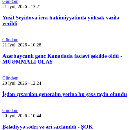
Gündəm
21 İyul, 2026 - 13:21
Yusif Seyidova icra hakimiyyətində yüksək vəzifə
verildi
Gündəm
21 İyul, 2026 - 10:28
Azərbaycanlı gənc Kanadada faciəvi şəkildə öldü -
MÜƏMMALI OLAY
Gündəm
20 İyul, 2026 - 12:24
İşdən çıxarılan generalın yerinə bu şəxs təyin olundu
Gündəm
20 İyul, 2026 - 10:44
Bələdiyyə sədri və əri saxlanıldı - ŞOK