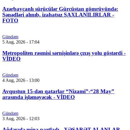
Azərbaycanlı sürücülər Gürcüstan gömrüyündə:
Sənədləri alınıb, izahatsız SAXLANILIRLAR -
FOTO
Gündəm
5 Aug, 2026 - 17:04
Metropoliten rəsmisi sərnişinlərə çıxış yolu göstərdi -
VİDEO
Gündəm
4 Aug, 2026 - 13:00
Avqustun 15-dən qatarlar “Nizami”-“28 May”
arasında işləməyəcək - VİDEO
Gündəm
3 Aug, 2026 - 12:03
Ağdərədə mina partladı - XƏSARƏT ALANLAR