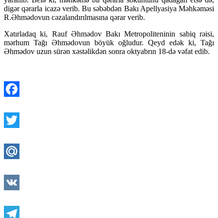
digər qərarla icazə verib. Bu səbəbdən Bakı Apellyasiya Məhkəməsi
R.Əhmədovun cəzalandırılmasına qərar verib.
Xatırladaq ki, Rauf Əhmədov Bakı Metropoliteninin sabiq rəisi,
mərhum Tağı Əhmədovun böyük oğludur. Qeyd edək ki, Tağı
Əhmədov uzun sürən xəstəlikdən sonra oktyabrın 18-də vəfat edib.
Facebook
Twitter
Mail.Ru
VK