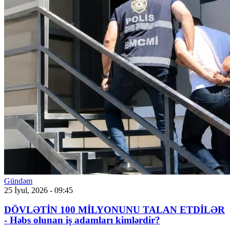
Gündəm
25 İyul, 2026 - 09:45
DÖVLƏTİN 100 MİLYONUNU TALAN ETDİLƏR
- Həbs olunan iş adamları kimlərdir?