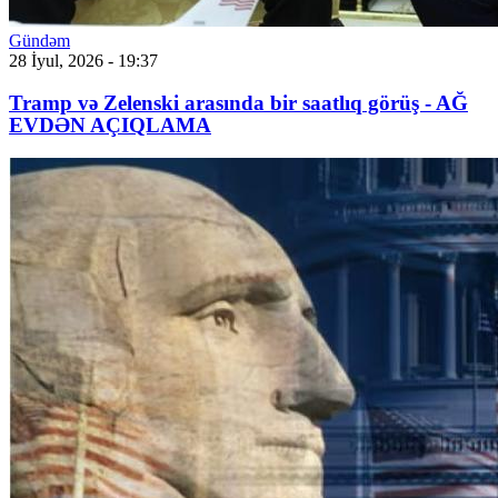
Gündəm
28 İyul, 2026 - 19:37
Tramp və Zelenski arasında bir saatlıq görüş - AĞ
EVDƏN AÇIQLAMA