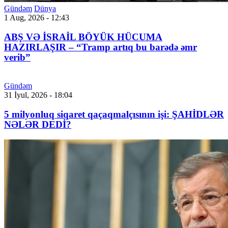
Gündəm
Dünya
1 Aug, 2026 - 12:43
ABŞ VƏ İSRAİL BÖYÜK HÜCUMA
HAZIRLAŞIR – “Tramp artıq bu barədə əmr
verib”
Gündəm
31 İyul, 2026 - 18:04
5 milyonluq siqaret qaçaqmalçısının işi: ŞAHİDLƏR
NƏLƏR DEDİ?