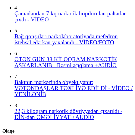
4
Çamadandan 7 kq narkotik hopdurulan paltarlar
çıxdı - VİDEO
5
Bağ qonşuları narkolaboratoriyada mefedron
istehsal edərkən yaxalandı - VIDEO/FOTO
6
ÖTƏN GÜN 38 KİLOQRAM NARKOTİK
AŞKARLANIB - Rəsmi açıqlama +AUDİO
7
Bakının mərkəzində obyekt yanır:
VƏTƏNDAŞLAR TƏXLİYƏ EDİLDİ - VİDEO /
YENİLƏNİB
8
22,3 kiloqram narkotik dövriyyədən çıxarıldı -
DİN-dən ƏMƏLİYYAT +AUDİO
Əlaqə