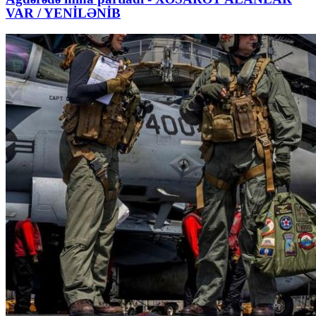
VAR / YENİLƏNİB