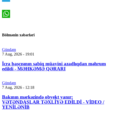
Telegram
WhatsApp
Bölmənin xəbərləri
Gündəm
7 Aug, 2026 - 19:01
İcra başçısının sabiq müavini azadlıqdan məhrum
edildi - MƏHKƏMƏ QƏRARI
Gündəm
7 Aug, 2026 - 12:18
Bakının mərkəzində obyekt yanır:
VƏTƏNDAŞLAR TƏXLİYƏ EDİLDİ - VİDEO /
YENİLƏNİB