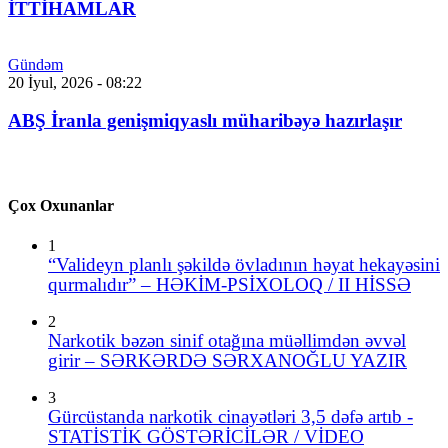
İTTİHAMLAR
Gündəm
20 İyul, 2026 - 08:22
ABŞ İranla genişmiqyaslı müharibəyə hazırlaşır
Çox Oxunanlar
1
“Valideyn planlı şəkildə övladının həyat hekayəsini
qurmalıdır” – HƏKİM-PSİXOLOQ / II HİSSƏ
2
Narkotik bəzən sinif otağına müəllimdən əvvəl
girir – SƏRKƏRDƏ SƏRXANOĞLU YAZIR
3
Gürcüstanda narkotik cinayətləri 3,5 dəfə artıb -
STATİSTİK GÖSTƏRİCİLƏR / VİDEO