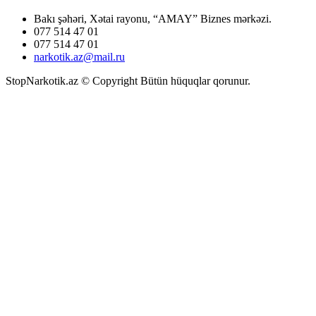
Bakı şəhəri, Xətai rayonu, “AMAY” Biznes mərkəzi.
077 514 47 01
077 514 47 01
narkotik.az@mail.ru
StopNarkotik.az © Copyright Bütün hüquqlar qorunur.