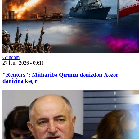
Gündəm
27 İyul, 2026 - 09:11
"Reuters": Müharibə Qırmızı dənizdən Xəzər
dənizinə keçir