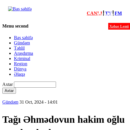
CANLI
┃
TV
┃
FM
Xəbərlər
Menu second
Xəbər Lenti
Baş səhifə
Gündəm
Təhlil
Araşdırma
Kriminal
Region
Dünya
Əlaqə
Axtar
Gündəm
31 Oct, 2024 - 14:01
Tağı Əhmədovun hakim oğlu