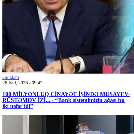
Gündəm
26 İyul, 2026 - 09:42
100 MİLYONLUQ CİNAYƏT İŞİNDƏ MUSAYEV-
RÜSTƏMOV İZİ... - “Bank sistemimizin ağası bu
iki nəfər idi”