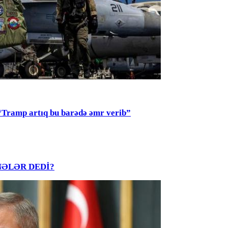
mp artıq bu barədə əmr verib”
R NƏLƏR DEDİ?