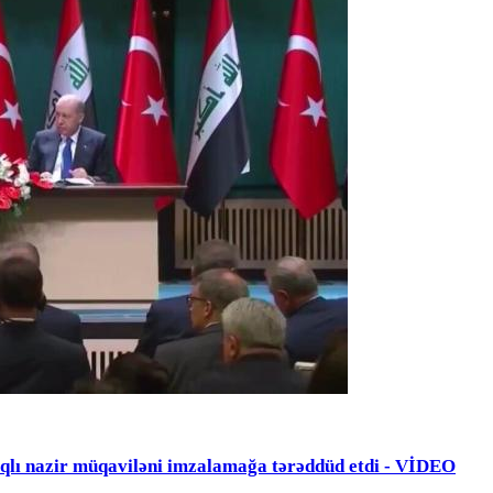
zir müqaviləni imzalamağa tərəddüd etdi - VİDEO