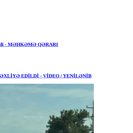
 edildi - MƏHKƏMƏ QƏRARI
 TƏXLİYƏ EDİLDİ - VİDEO / YENİLƏNİB