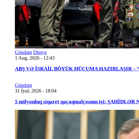
Gündəm
Dünya
1 Aug, 2026 - 12:43
ABŞ VƏ İSRAİL BÖYÜK HÜCUMA HAZIRLAŞIR – “Tra
Gündəm
31 İyul, 2026 - 18:04
5 milyonluq siqaret qaçaqmalçısının işi: ŞAHİDLƏ