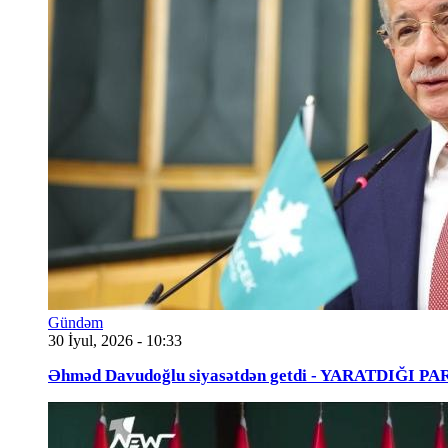
Gündəm
30 İyul, 2026 - 10:33
Əhməd Davudoğlu siyasətdən getdi - YARATDIĞI 