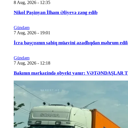
8 Aug, 2026 - 12:35
Nikol Paşinyan İlham Əliyevə zəng edib
Gündəm
7 Aug, 2026 - 19:01
İcra başçısının sabiq müavini azadlıqdan məhrum
Gündəm
7 Aug, 2026 - 12:18
Bakının mərkəzində obyekt yanır: VƏTƏNDAŞLAR