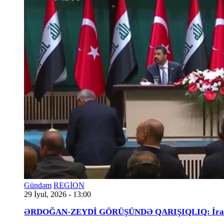
Gündəm
REGİON
29 İyul, 2026 - 13:00
ƏRDOĞAN-ZEYDİ GÖRÜŞÜNDƏ QARIŞIQLIQ: İraqlı na