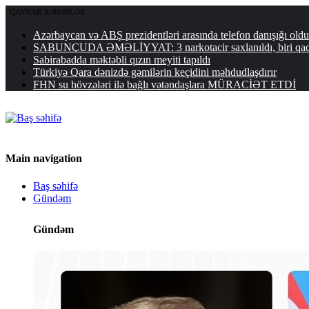
QAYNAR XƏBƏRLƏR
Azərbaycan və ABŞ prezidentləri arasında telefon danışığı o
SABUNÇUDA ƏMƏLİYYAT: 3 narkotacir saxlanıldı, biri qa
Sabirabadda məktəbli qızın meyiti tapıldı
Türkiyə Qara dənizdə gəmilərin keçidini məhdudlaşdırır
FHN su hövzələri ilə bağlı vətəndaşlara MÜRACİƏT ETDİ
Main navigation
Baş səhifə
Gündəm
Gündəm