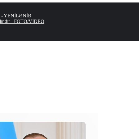
ldu - YENİLƏNİB
dındır - FOTO/VİDEO