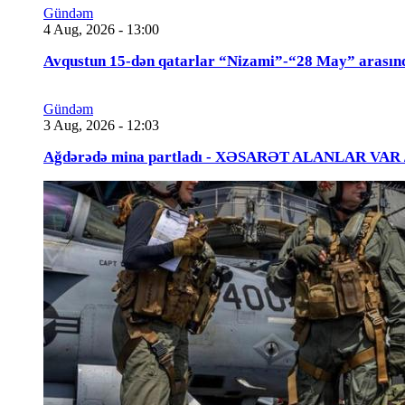
Gündəm
4 Aug, 2026 - 13:00
Avqustun 15-dən qatarlar “Nizami”-“28 May” arasın
Gündəm
3 Aug, 2026 - 12:03
Ağdərədə mina partladı - XƏSARƏT ALANLAR VAR