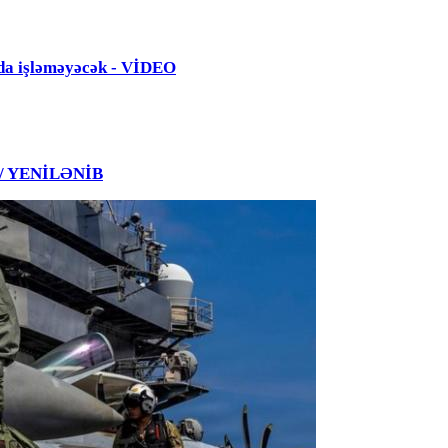
da işləməyəcək - VİDEO
 / YENİLƏNİB