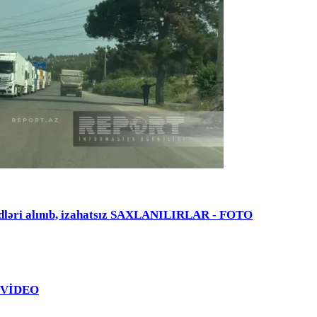
dləri alınıb, izahatsız SAXLANILIRLAR - FOTO
 - VİDEO