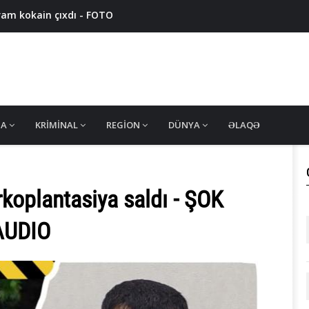
ram kokain çıxdı - FOTO
7 nəfər saxlanıldı, 11 ton həşiş müsadirə olundu
qram narkotik müsadirə edildi - VİDEO
nsan alverçiləri ələ keçdi - VİDEO
 edildi - FOTO
MA
KRIMINAL
REGION
DÜNYA
ƏLAQƏ
rkoplantasiya saldı - ŞOK
AUDIO