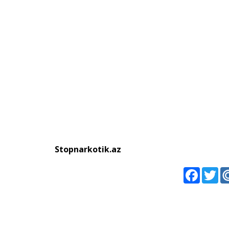
Stopnarkotik.az
Faceboo
Twi