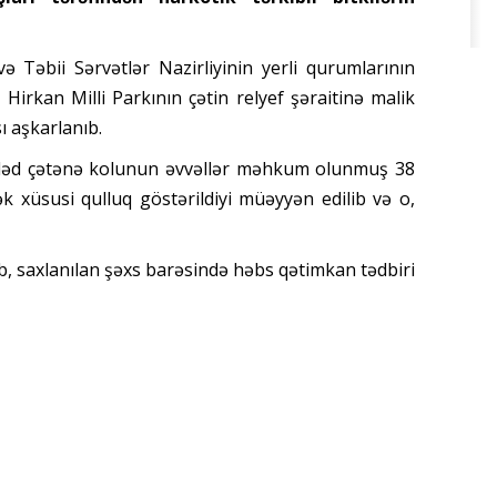
ə Təbii Sərvətlər Nazirliyinin yerli qurumlarının
 Hirkan Milli Parkının çətin relyef şəraitinə malik
ı aşkarlanıb.
ədəd çətənə kolunun əvvəllər məhkum olunmuş 38
 xüsusi qulluq göstərildiyi müəyyən edilib və o,
lıb, saxlanılan şəxs barəsində həbs qətimkan tədbiri