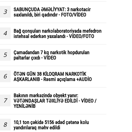
SABUNÇUDA ƏMƏLİYYAT: 3 narkotacir
3
saxlanıldı, biri qadındır - FOTO/VİDEO
Bağ qonşuları narkolaboratoriyada mefedron
4
istehsal edərkən yaxalandı - VIDEO/FOTO
Çamadandan 7 kq narkotik hopdurulan
5
paltarlar çıxdı - VİDEO
ÖTƏN GÜN 38 KİLOQRAM NARKOTİK
6
AŞKARLANIB - Rəsmi açıqlama +AUDİO
Bakının mərkəzində obyekt yanır:
7
VƏTƏNDAŞLAR TƏXLİYƏ EDİLDİ - VİDEO /
YENİLƏNİB
10,1 ton çəkidə 5156 ədəd çətənə kolu
8
yandırılaraq məhv edildi