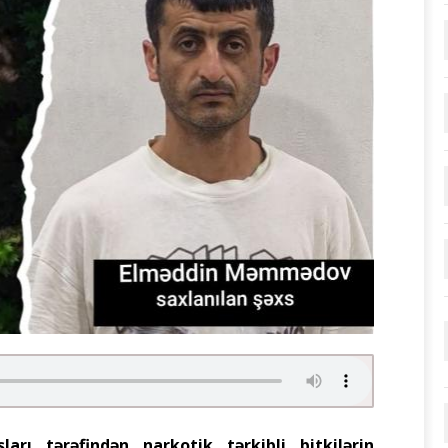
rı tərəfindən narkotik tərkibli bitkilərin