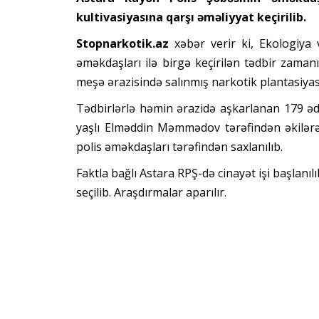
kultivasiyasına qarşı əməliyyat keçirilib.
Stopnarkotik.az
xəbər verir ki, Ekologiya v
əməkdaşları ilə birgə keçirilən tədbir zamanı
meşə ərazisində salınmış narkotik plantasiyas
Tədbirlərlə həmin ərazidə aşkarlanan 179 
yaşlı Elməddin Məmmədov tərəfindən əkilərək
polis əməkdaşları tərəfindən saxlanılıb.
Faktla bağlı Astara RPŞ-də cinayət işi başlanı
seçilib. Araşdırmalar aparılır.