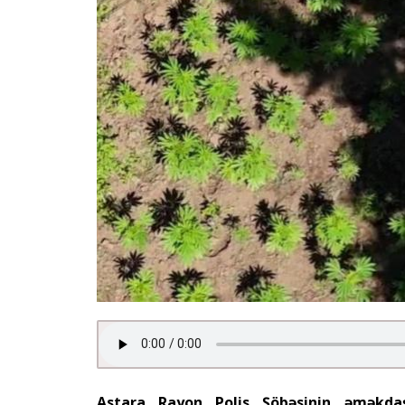
Astara Rayon Polis Şöbəsinin əməkdaşla