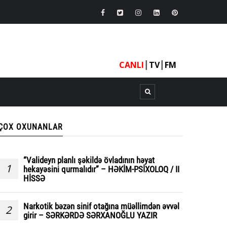
CANLI
┃
TV
┃
FM
ÇOX OXUNANLAR
“Valideyn planlı şəkildə övladının həyat
1
hekayəsini qurmalıdır” – HƏKİM-PSİXOLOQ / II
HİSSƏ
Narkotik bəzən sinif otağına müəllimdən əvvəl
2
girir – SƏRKƏRDƏ SƏRXANOĞLU YAZIR