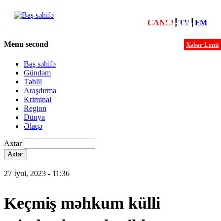
CANLI
┃
TV
┃
FM
Xəbərlər
Menu second
Xəbər Lenti
Baş səhifə
Gündəm
Təhlil
Araşdırma
Kriminal
Region
Dünya
Əlaqə
Axtar
27 İyul, 2023 - 11:36
Keçmiş məhkum külli