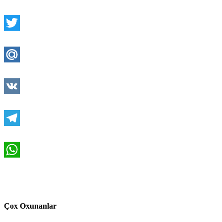
Facebook
Twitter
Mail.Ru
VK
Telegram
WhatsApp
Çox Oxunanlar