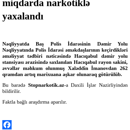
miqdarda narkotiklə
yaxalandı
Nəqliyyatda Baş Polis İdarəsinin Dəmir Yolu
Nəqliyyatında Polis İdarəsi əməkdaşlarının keçirdikləri
əməliyyat tədbiri nəticəsində Hacıqabul dəmir yolu
stansiyası ərazisində saxlanılan Hacıqabul rayon sakini,
əvvəllər məhkum olunmuş Xaləddin İmanovdan 262
qramdan artıq marixuana aşkar olunaraq götürülüb.
Bu barədə
Stopnarkotik.az
-a Daxili İşlər Nazirliyindən
bildirilir.
Faktla bağlı araşdırma aparılır.