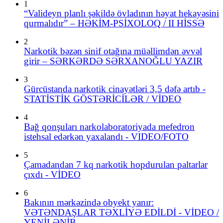
1
“Valideyn planlı şəkildə övladının həyat hekayəsini
qurmalıdır” – HƏKİM-PSİXOLOQ / II HİSSƏ
2
Narkotik bəzən sinif otağına müəllimdən əvvəl
girir – SƏRKƏRDƏ SƏRXANOĞLU YAZIR
3
Gürcüstanda narkotik cinayətləri 3,5 dəfə artıb -
STATİSTİK GÖSTƏRİCİLƏR / VİDEO
4
Bağ qonşuları narkolaboratoriyada mefedron
istehsal edərkən yaxalandı - VIDEO/FOTO
5
Çamadandan 7 kq narkotik hopdurulan paltarlar
çıxdı - VİDEO
6
Bakının mərkəzində obyekt yanır:
VƏTƏNDAŞLAR TƏXLİYƏ EDİLDİ - VİDEO /
YENİLƏNİB