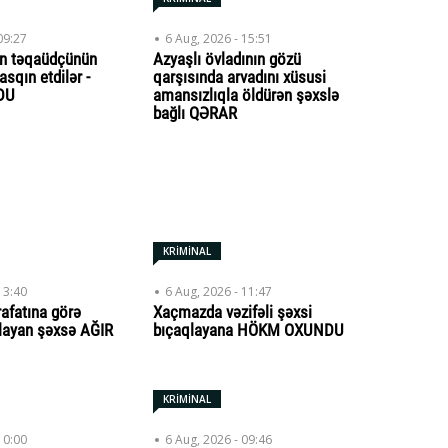
09:27
6 Aug, 2026 - 15:51
n təqaüdçünün
Azyaşlı övladının gözü
asqın etdilər -
qarşısında arvadını xüsusi
DU
amansızlıqla öldürən şəxslə
bağlı QƏRAR
KRİMİNAL
13:40
6 Aug, 2026 - 11:47
rafatına görə
Xaçmazda vəzifəli şəxsi
qlayan şəxsə AĞIR
bıçaqlayana HÖKM OXUNDU
KRİMİNAL
10:00
6 Aug, 2026 - 09:46