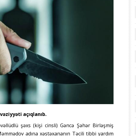
əziyyəti açıqlanıb.
vəllüdlü şəxs (kişi cinsli) Gəncə Şəhər Birləşmiş
Məmmədov adına xəstəxananın Təcili tibbi yardım