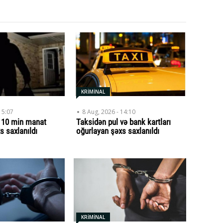
KRİMİNAL
15:07
8 Aug, 2026 - 14:10
n 10 min manat
Taksidən pul və bank kartları
s saxlanıldı
oğurlayan şəxs saxlanıldı
KRİMİNAL