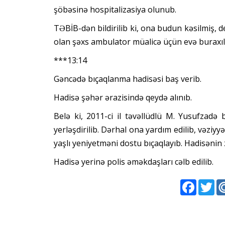
şöbəsinə hospitalizasiya olunub.
TƏBİB-dən bildirilib ki, ona budun kəsilmiş, de
olan şəxs ambulator müalicə üçün evə buraxıl
***13:14
Gəncədə bıçaqlanma hadisəsi baş verib.
Hadisə şəhər ərazisində qeydə alınıb.
Belə ki, 2011-ci il təvəllüdlü M. Yusufzadə
yerləşdirilib. Dərhal ona yardım edilib, vəziyy
yaşlı yeniyetməni dostu bıçaqlayıb. Hadisənin z
Hadisə yerinə polis əməkdaşları cəlb edilib.
Faceboo
Twi