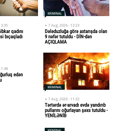
KRİMİNAL
13:35
7 Aug, 2026 - 13:23
ibkar qadını
Dələduzluğa görə axtarışda olan
si bıçaqladı
9 nəfər tutuldu - DİN-dən
AÇIQLAMA
11:48
ğurluq edən
u
KRİMİNAL
7 Aug, 2026 - 11:32
Tərtərdə ər-arvadı evdə yandırıb
pullarını oğurlayan şəxs tutuldu -
YENİLƏNİB
KRİMİNAL