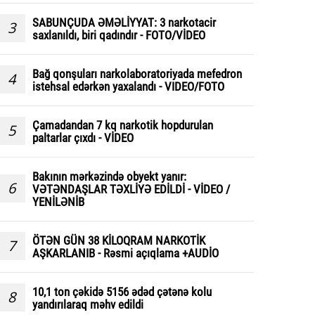
SABUNÇUDA ƏMƏLİYYAT: 3 narkotacir
3
saxlanıldı, biri qadındır - FOTO/VİDEO
Bağ qonşuları narkolaboratoriyada mefedron
4
istehsal edərkən yaxalandı - VIDEO/FOTO
Çamadandan 7 kq narkotik hopdurulan
5
paltarlar çıxdı - VİDEO
Bakının mərkəzində obyekt yanır:
6
VƏTƏNDAŞLAR TƏXLİYƏ EDİLDİ - VİDEO /
YENİLƏNİB
ÖTƏN GÜN 38 KİLOQRAM NARKOTİK
7
AŞKARLANIB - Rəsmi açıqlama +AUDİO
10,1 ton çəkidə 5156 ədəd çətənə kolu
8
yandırılaraq məhv edildi