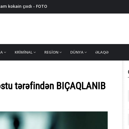
ram kokain çıxdı - FOTO
7 nəfər saxlanıldı, 11 ton həşiş müsadirə olundu
qram narkotik müsadirə edildi - VİDEO
nsan alverçiləri ələ keçdi - VİDEO
 edildi - FOTO
MA
KRIMINAL
REGION
DÜNYA
ƏLAQƏ
ostu tərəfindən BIÇAQLANIB