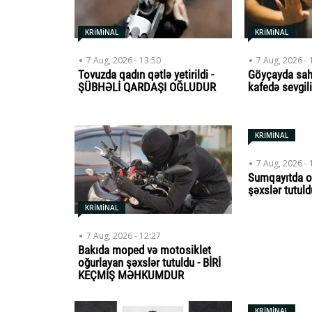
KRİMİNAL
KRİMİNAL
7 Aug, 2026 - 13:50
7 Aug, 2026 - 
Tovuzda qadın qətlə yetirildi -
Göyçayda sah
ŞÜBHƏLİ QARDAŞI OĞLUDUR
kafedə sevgili
KRİMİNAL
7 Aug, 2026 - 
Sumqayıtda o
şəxslər tutuld
KRİMİNAL
7 Aug, 2026 - 12:27
Bakıda moped və motosiklet
oğurlayan şəxslər tutuldu - BİRİ
KEÇMİŞ MƏHKUMDUR
KRİMİNAL