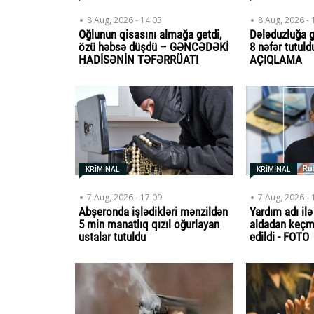
8 Aug, 2026 - 14:03
8 Aug, 2026 - 
Oğlunun qisasını almağa getdi,
Dələduzluğa g
özü həbsə düşdü – GƏNCƏDƏKİ
8 nəfər tutul
HADİSƏNİN TƏFƏRRÜATI
AÇIQLAMA
KRİMİNAL
KRİMİNAL
7 Aug, 2026 - 17:09
7 Aug, 2026 - 
Abşeronda işlədikləri mənzildən
Yardım adı il
5 min manatlıq qızıl oğurlayan
aldadan keç
ustalar tutuldu
edildi - FOTO