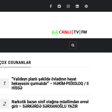
CANLI
┃
TV
┃
FM
ÇOX OXUNANLAR
“Valideyn planlı şəkildə övladının həyat
1
hekayəsini qurmalıdır” – HƏKİM-PSİXOLOQ / II
HİSSƏ
Narkotik bəzən sinif otağına müəllimdən əvvəl
2
girir – SƏRKƏRDƏ SƏRXANOĞLU YAZIR