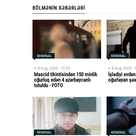
BÖLMƏNIN XƏBƏRLƏRI
KRİMİNAL
KRİMİNAL
8 Aug, 2026 - 15:33
8 Aug, 2026 - 
Məscid tikintisindən 150 minlik
İşlədiyi evdə
oğurluq edən 4 azərbaycanlı
oğurlayan şəx
tutuldu - FOTO
KRİMİNAL
KRİMİNAL