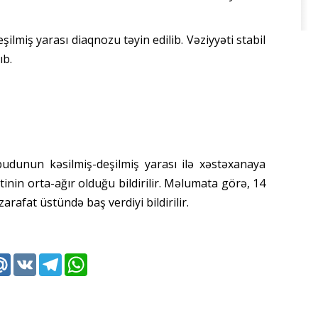
şilmiş yarası diaqnozu təyin edilib. Vəziyyəti stabil
ıb.
 budunun kəsilmiş-deşilmiş yarası ilə xəstəxanaya
ətinin orta-ağır olduğu bildirilir. Məlumata görə, 14
arafat üstündə baş verdiyi bildirilir.
k
tter
Mail.Ru
VK
Telegram
WhatsApp