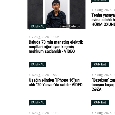
7 Aug, 2026 - 
Tənha yaşaya
evinə silahlı b
HÖKM OXUN
KRİMİNAL
7 Aug, 2026 - 11:06
Bakıda 70 min manatlıq elektrik
naqilləri oğurlayan keçmiş
məhkum saxlanıldı - VİDEO
KRİMİNAL
KRİMİNAL
6 Aug, 2026 - 15:20
6 Aug, 2026 - 
Uşağın əlindən "iPhone 16"sını
"Qəzəlxan" za
alıb "20 Yanvar"da satdı - VİDEO
tanışını bıça
CƏZA
KRİMİNAL
KRİMİNAL
6 Aug, 2026 - 11:30
6 Aug, 2026 - 