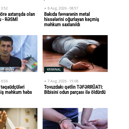
13:52
8 Aug, 2026 - 08:57
örə axtarışda olan
Bakıda fəvvarənin metal
du - RƏSMİ
hissələrini oğurlayan keçmiş
məhkum saxlanıldı
KRİMİNAL
16:56
7 Aug, 2026 - 15:08
ə təqaüdçüləri
Tovuzdakı qətlin TƏFƏRRÜATI:
miş məhkum həbs
Bibisini odun parçası ilə öldürdü